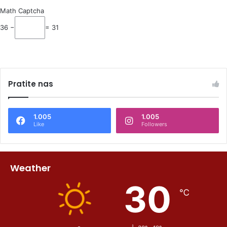
Math Captcha
36 −
= 31
Pratite nas
1.005
1.005
Like
Followers
Weather
30
℃