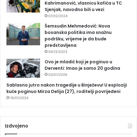
Kahrimanović, vlasnicu kafića u TC
Sjenjak, navodno bili u vezi
07/02/2024
Šemsudin Mehmedović: Nova
bosanska politika ima snažnu
podršku, vrijeme je da bude
predstavljena
04/12/2023
Ovo je mladić koji je poginuo u
Derventi: Imao je samo 20 godina
03/01/2026
Sablasno jutro nakon tragedije u Binježevu! U esploziji
kuće poginuo Mirza Delija (27), roditelji povrijeđeni
16/01/2024
Izdvojeno