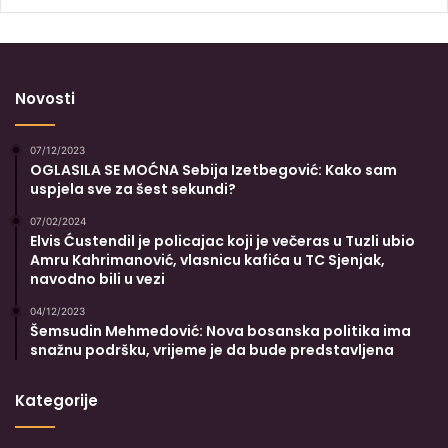
Novosti
07/12/2023
OGLASILA SE MOĆNA Sebija Izetbegović: Kako sam
uspjela sve za šest sekundi?
07/02/2024
Elvis Ćustendil je policajac koji je večeras u Tuzli ubio
Amru Kahrimanović, vlasnicu kafića u TC Sjenjak,
navodno bili u vezi
04/12/2023
Šemsudin Mehmedović: Nova bosanska politika ima
snažnu podršku, vrijeme je da bude predstavljena
Kategorije