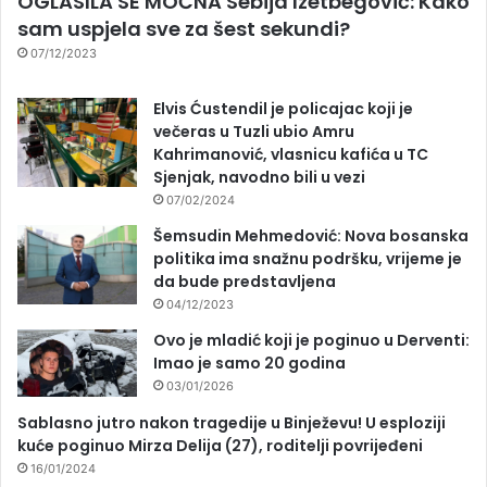
OGLASILA SE MOĆNA Sebija Izetbegović: Kako
sam uspjela sve za šest sekundi?
07/12/2023
Elvis Ćustendil je policajac koji je
večeras u Tuzli ubio Amru
Kahrimanović, vlasnicu kafića u TC
Sjenjak, navodno bili u vezi
07/02/2024
Šemsudin Mehmedović: Nova bosanska
politika ima snažnu podršku, vrijeme je
da bude predstavljena
04/12/2023
Ovo je mladić koji je poginuo u Derventi:
Imao je samo 20 godina
03/01/2026
Sablasno jutro nakon tragedije u Binježevu! U esploziji
kuće poginuo Mirza Delija (27), roditelji povrijeđeni
16/01/2024