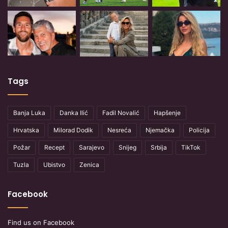
Tags
Banja Luka
Danka Ilić
Fadil Novalić
Hapšenje
Hrvatska
Milorad Dodik
Nesreća
Njemačka
Policija
Požar
Recept
Sarajevo
Snijeg
Srbija
TikTok
Tuzla
Ubistvo
Zenica
Facebook
Find us on Facebook