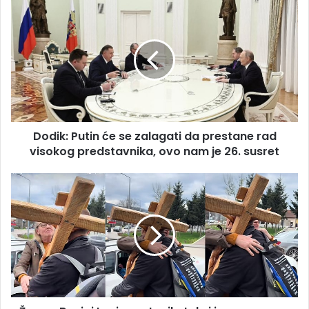
Dodik:
Putin
će
se
zalagati
da
prestane
rad
visokog
Dodik: Putin će se zalagati da prestane rad
predstavnika,
ovo
visokog predstavnika, ovo nam je 26. susret
nam
je
Žena
26.
u
susret
Banjoj
Luci
zaustavila
taksi
i
u
suzama