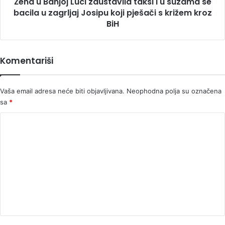
Žena u Banjoj Luci zaustavila taksi i u suzama se
se
bacila
bacila u zagrljaj Josipu koji pješači s križem kroz
u
BiH
zagrljaj
Josipu
koji
Komentariši
pješači
s
križem
Vaša email adresa neće biti objavljivana.
Neophodna polja su označena
kroz
sa
*
BiH
K
o
m
e
n
t
a