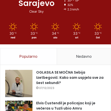
Sarajevo
30º - 19º
32%
2.3 km/h
Clear Sky
30
33
34
33
33
℃
℃
℃
℃
℃
ned
pon
uto
sri
čet
Popularno
Nedavno
OGLASILA SE MOĆNA Sebija
Izetbegović: Kako sam uspjela sve za
šest sekundi?
07/12/2023
Elvis Ćustendil je policajac koji je
večeras u Tuzli ubio Amru