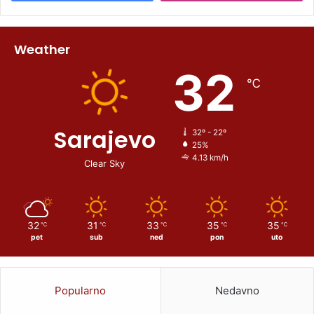
Weather
32
℃
Sarajevo
32º - 22º
25%
4.13 km/h
Clear Sky
32
31
33
35
35
℃
℃
℃
℃
℃
pet
sub
ned
pon
uto
Popularno
Nedavno