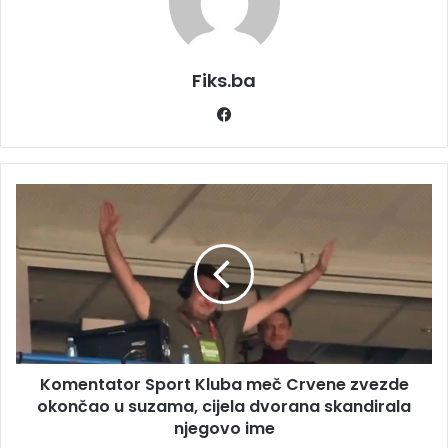
Fiks.ba
Facebook
Komentator
Sport
Kluba
meč
Crvene
zvezde
okončao
u
suzama,
Komentator Sport Kluba meč Crvene zvezde
cijela
dvorana
okončao u suzama, cijela dvorana skandirala
skandirala
njegovo ime
njegovo