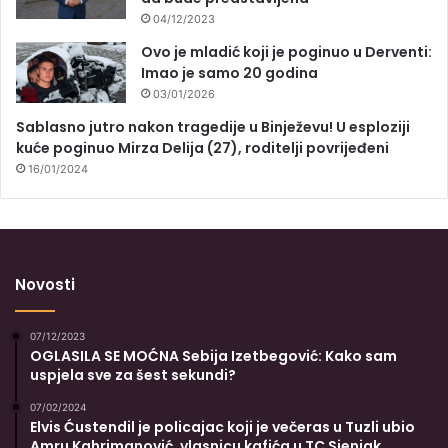
04/12/2023
Ovo je mladić koji je poginuo u Derventi:
Imao je samo 20 godina
03/01/2026
Sablasno jutro nakon tragedije u Binježevu! U esploziji
kuće poginuo Mirza Delija (27), roditelji povrijeđeni
16/01/2024
Novosti
07/12/2023
OGLASILA SE MOĆNA Sebija Izetbegović: Kako sam
uspjela sve za šest sekundi?
07/02/2024
Elvis Ćustendil je policajac koji je večeras u Tuzli ubio
Amru Kahrimanović, vlasnicu kafića u TC Sjenjak,