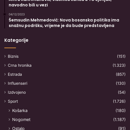
navodno bili u vezi
04/12/2023
Šemsudin Mehmedović: Nova bosanska politika ima
snažnu podršku, vrijeme je da bude predstavljena
Kategorije
Biznis
(151)
Crna hronika
(1.323)
Estrada
(857)
Influenseri
(130)
Izdvojeno
(54)
Sport
(1.726)
Košarka
(180)
Nogomet
(1.187)
Ostalo
(91)