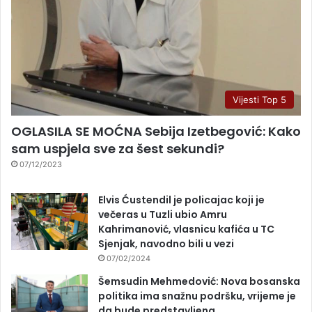
Vijesti Top 5
OGLASILA SE MOĆNA Sebija Izetbegović: Kako
sam uspjela sve za šest sekundi?
07/12/2023
Elvis Ćustendil je policajac koji je
večeras u Tuzli ubio Amru
Kahrimanović, vlasnicu kafića u TC
Sjenjak, navodno bili u vezi
07/02/2024
Šemsudin Mehmedović: Nova bosanska
politika ima snažnu podršku, vrijeme je
da bude predstavljena