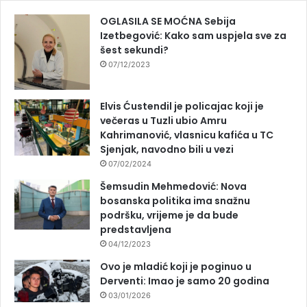
OGLASILA SE MOĆNA Sebija
Izetbegović: Kako sam uspjela sve za
šest sekundi?
07/12/2023
Elvis Ćustendil je policajac koji je
večeras u Tuzli ubio Amru
Kahrimanović, vlasnicu kafića u TC
Sjenjak, navodno bili u vezi
07/02/2024
Šemsudin Mehmedović: Nova
bosanska politika ima snažnu
podršku, vrijeme je da bude
predstavljena
04/12/2023
Ovo je mladić koji je poginuo u
Derventi: Imao je samo 20 godina
03/01/2026