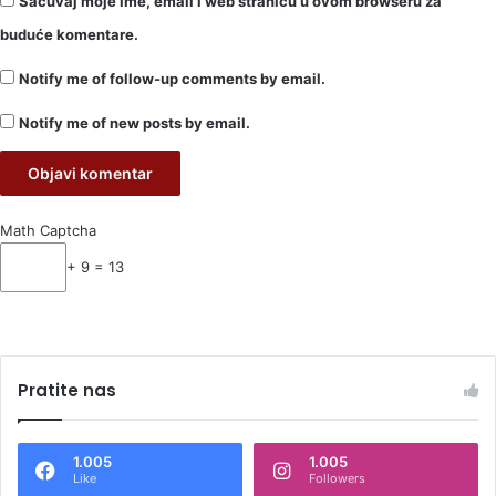
Sačuvaj moje ime, email i web stranicu u ovom browseru za
buduće komentare.
Notify me of follow-up comments by email.
Notify me of new posts by email.
Math Captcha
+ 9 = 13
Pratite nas
1.005
1.005
Like
Followers