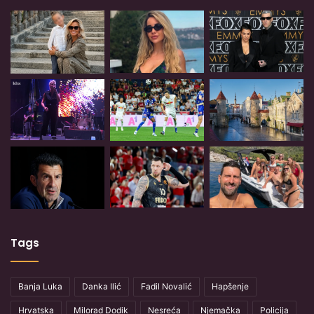
Tags
Banja Luka
Danka Ilić
Fadil Novalić
Hapšenje
Hrvatska
Milorad Dodik
Nesreća
Njemačka
Policija