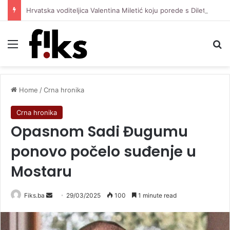
Hrvatska voditeljica Valentina Miletić koju porede s Dilettom Leotom oduševila pozirajući u bikiniju
Menu
Se
Home
/
Crna hronika
Crna hronika
Opasnom Sadi Đugumu
ponovo počelo suđenje u
Mostaru
Send
Fiks.ba
29/03/2025
100
1 minute read
an
email