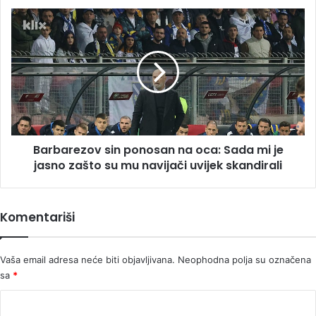
ime
Barbarezov
sin
ponosan
na
oca:
Sada
mi
je
jasno
Barbarezov sin ponosan na oca: Sada mi je
zašto
su
jasno zašto su mu navijači uvijek skandirali
mu
navijači
uvijek
Komentariši
skandirali
Vaša email adresa neće biti objavljivana.
Neophodna polja su označena
sa
*
K