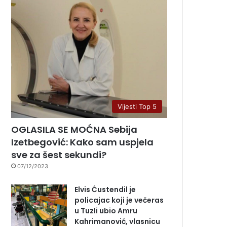
Vijesti Top 5
OGLASILA SE MOĆNA Sebija
Izetbegović: Kako sam uspjela
sve za šest sekundi?
07/12/2023
Elvis Ćustendil je
policajac koji je večeras
u Tuzli ubio Amru
Kahrimanović, vlasnicu