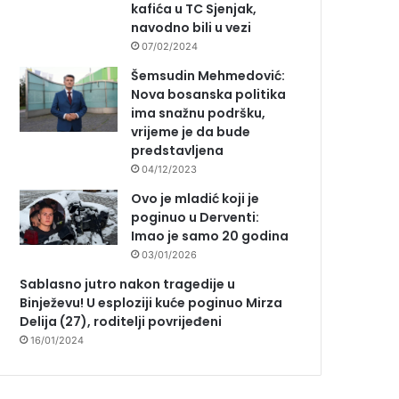
kafića u TC Sjenjak,
navodno bili u vezi
07/02/2024
Šemsudin Mehmedović:
Nova bosanska politika
ima snažnu podršku,
vrijeme je da bude
predstavljena
04/12/2023
Ovo je mladić koji je
poginuo u Derventi:
Imao je samo 20 godina
03/01/2026
Sablasno jutro nakon tragedije u
Binježevu! U esploziji kuće poginuo Mirza
Delija (27), roditelji povrijeđeni
16/01/2024