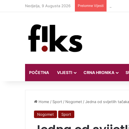
Nedjelja, 9 Augusta 2026
Prelomne Vijesti
Iranski pre
POČETNA
VIJESTI
CRNA HRONIKA
S
Home
/
Sport
/
Nogomet
/
Jedna od svijetlih tačaka
Nogomet
Sport