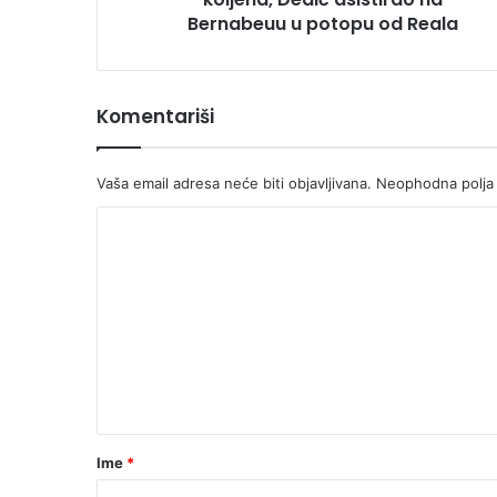
u
Bernabeuu u potopu od Reala
potopu
od
Reala
Komentariši
Vaša email adresa neće biti objavljivana.
Neophodna polja
K
o
m
e
n
t
a
r
Ime
*
*