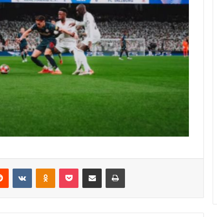
erest
Reddit
VKontakte
Odnoklassniki
Pocket
Share via Email
Print