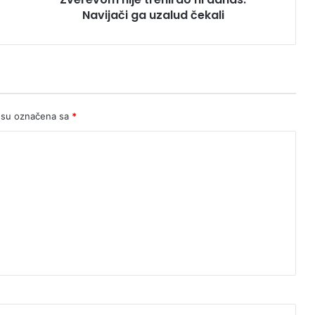
ga
Navijači ga uzalud čekali
uzalud
čekali
 su označena sa
*