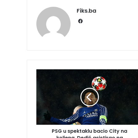
Fiks.ba
Facebook
PSG
u
spektaklu
bacio
City
na
koljena,
Dedić
asistirao
PSG u spektaklu bacio City na
na
Bernabeuu
koljena, Dedić asistirao na