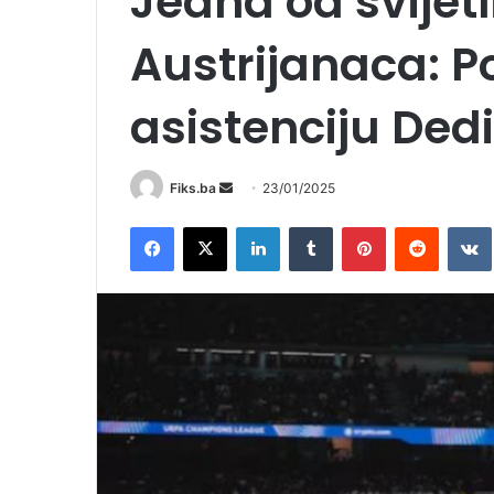
Jedna od svijet
Austrijanaca: P
asistenciju Ded
Send
Fiks.ba
23/01/2025
an
Facebook
X
LinkedIn
Tumblr
Pinterest
Reddit
email