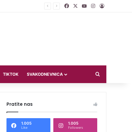
Facebook
X
YouTube
Instagram
Log In
smo ih na diplomatiju
Search for
TIKTOK
SVAKODNEVNICA
Pratite nas
1.005
1.005
Like
Followers