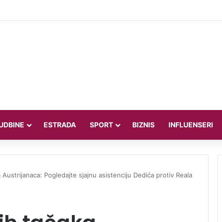
dsjednik oštro o SAD-u: Oni su kolonijalna i kriminalna država, natjerali 
UDBINE
ESTRADA
SPORT
BIZNIS
INFLUENSERI
 Austrijanaca: Pogledajte sjajnu asistenciju Dedića protiv Reala