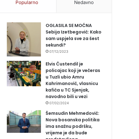
Popularno
Nedavno
OGLASILA SE MOĆNA
Sebija Izetbegović: Kako
sam uspjela sve za šest
sekundi?
07/12/2023
Elvis Ćustendil je
policajac koji je večeras
u Tuzli ubio Amru
Kahrimanović, vlasnicu
kafića u TC Sjenjak,
navodno bili u vezi
07/02/2024
Šemsudin Mehmedović:
Nova bosanska politika
ima snažnu podršku,
vrijeme je da bude