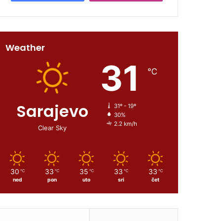
Weather
31
℃
Sarajevo
31º - 19º
30%
2.2 km/h
Clear Sky
30
33
35
33
33
℃
℃
℃
℃
℃
ned
pon
uto
sri
čet