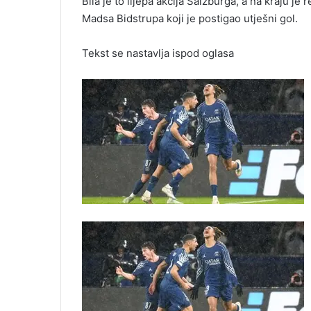
Bila je to lijepa akcija Salzburga, a na kraju j
Madsa Bidstrupa koji je postigao utješni gol.
Tekst se nastavlja ispod oglasa