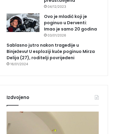
predstavljena
04/12/2023
Ovo je mladić koji je
poginuo u Derventi:
Imao je samo 20 godina
03/01/2026
Sablasno jutro nakon tragedije u
Binježevu! U esploziji kuće poginuo Mirza
Delija (27), roditelji povrijeđeni
16/01/2024
Izdvojeno