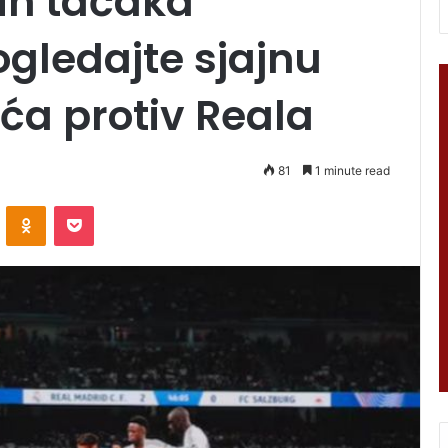
lih tačaka
ogledajte sjajnu
ića protiv Reala
81
1 minute read
VKontakte
Odnoklassniki
Pocket