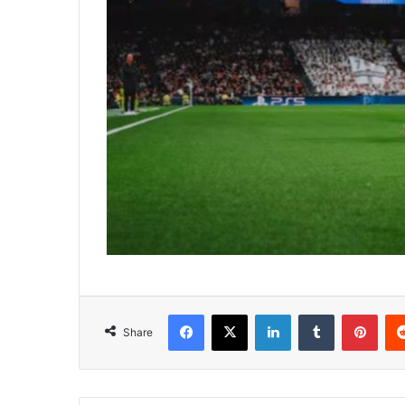
Facebook
X
LinkedIn
Tumblr
Pint
Share