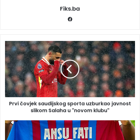
Fiks.ba
Facebook
Prvi
čovjek
saudijskog
sporta
uzburkao
javnost
slikom
Salaha
u
Prvi čovjek saudijskog sporta uzburkao javnost
"novom
klubu"
slikom Salaha u "novom klubu"
Barcelona
konačno
ispravlja