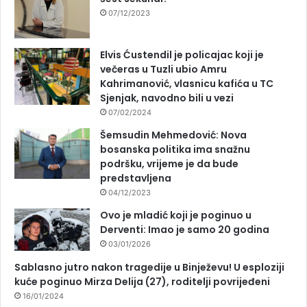
07/12/2023
Elvis Ćustendil je policajac koji je
večeras u Tuzli ubio Amru
Kahrimanović, vlasnicu kafića u TC
Sjenjak, navodno bili u vezi
07/02/2024
Šemsudin Mehmedović: Nova
bosanska politika ima snažnu
podršku, vrijeme je da bude
predstavljena
04/12/2023
Ovo je mladić koji je poginuo u
Derventi: Imao je samo 20 godina
03/01/2026
Sablasno jutro nakon tragedije u Binježevu! U esploziji
kuće poginuo Mirza Delija (27), roditelji povrijeđeni
16/01/2024