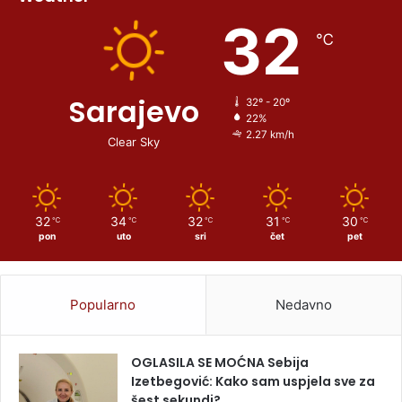
32
℃
Sarajevo
32º - 20º
22%
2.27 km/h
Clear Sky
32
34
32
31
30
℃
℃
℃
℃
℃
pon
uto
sri
čet
pet
Popularno
Nedavno
OGLASILA SE MOĆNA Sebija
Izetbegović: Kako sam uspjela sve za
šest sekundi?