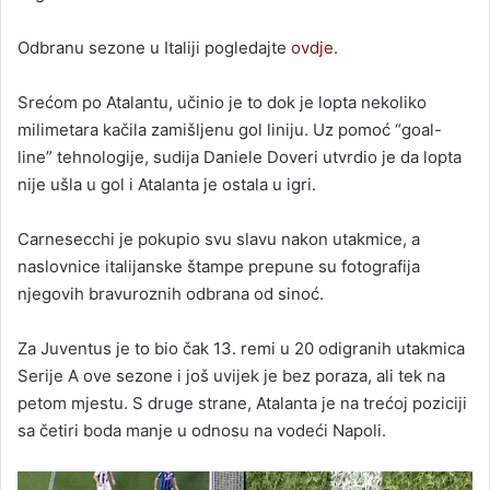
Odbranu sezone u Italiji pogledajte
ovdje.
Srećom po Atalantu, učinio je to dok je lopta nekoliko
milimetara kačila zamišljenu gol liniju. Uz pomoć “goal-
line” tehnologije, sudija Daniele Doveri utvrdio je da lopta
nije ušla u gol i Atalanta je ostala u igri.
Carnesecchi je pokupio svu slavu nakon utakmice, a
naslovnice italijanske štampe prepune su fotografija
njegovih bravuroznih odbrana od sinoć.
Za Juventus je to bio čak 13. remi u 20 odigranih utakmica
Serije A ove sezone i još uvijek je bez poraza, ali tek na
petom mjestu. S druge strane, Atalanta je na trećoj poziciji
sa četiri boda manje u odnosu na vodeći Napoli.