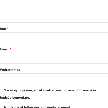
n
t
a
r
Ime
*
*
Email
*
Web stranica
Sačuvaj moje ime, email i web stranicu u ovom browseru za
buduće komentare.
Notify me of follow-up comments by email.