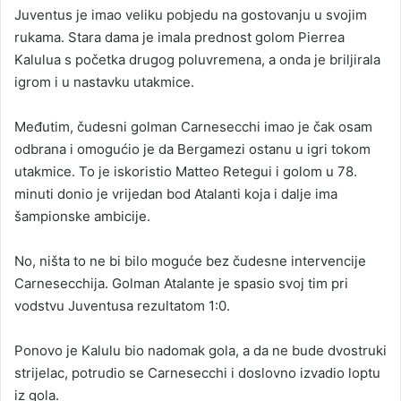
Juventus je imao veliku pobjedu na gostovanju u svojim
rukama. Stara dama je imala prednost golom Pierrea
Kalulua s početka drugog poluvremena, a onda je briljirala
igrom i u nastavku utakmice.
Međutim, čudesni golman Carnesecchi imao je čak osam
odbrana i omogućio je da Bergamezi ostanu u igri tokom
utakmice. To je iskoristio Matteo Retegui i golom u 78.
minuti donio je vrijedan bod Atalanti koja i dalje ima
šampionske ambicije.
No, ništa to ne bi bilo moguće bez čudesne intervencije
Carnesecchija. Golman Atalante je spasio svoj tim pri
vodstvu Juventusa rezultatom 1:0.
Ponovo je Kalulu bio nadomak gola, a da ne bude dvostruki
strijelac, potrudio se Carnesecchi i doslovno izvadio loptu
iz gola.