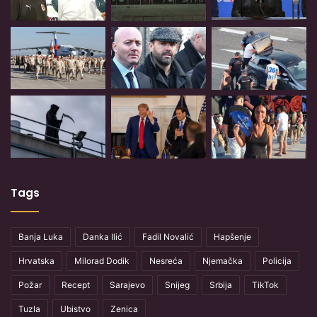
Tags
Banja Luka
Danka Ilić
Fadil Novalić
Hapšenje
Hrvatska
Milorad Dodik
Nesreća
Njemačka
Policija
Požar
Recept
Sarajevo
Snijeg
Srbija
TikTok
Tuzla
Ubistvo
Zenica