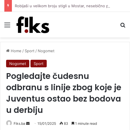
Robijaši u velikom broju stigli u Mostar, nesebično pružaju podršku Čeliku protiv Zrinjskog
Menu
Se
Home
/
Sport
/
Nogomet
Nogomet
Sport
Pogledajte čudesnu
odbranu s linije zbog koje je
Juventus ostao bez bodova
u derbiju
Send
Fiks.ba
15/01/2025
83
1 minute read