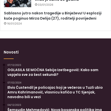
03/01/2026
Sablasno jutro nakon tragedije u Binježevu! U esploziji
kuće poginuo Mirza Delija (27), roditelji povrijeđeni
16/01/2024
Novosti
07/12/2023
OGLASILA SE MOĆNA Sebija Izetbegović: Kako sam
uspjela sve za šest sekundi?
07/02/2024
Elvis Ćustendil je policajac koji je večeras u Tuzli ubio
Amru Kahrimanović, vlasnicu kafića u TC Sjenjak,
navodno bili u vezi
04/12/2023
Šemsudin Mehmedović: Nova bosanska politika ima