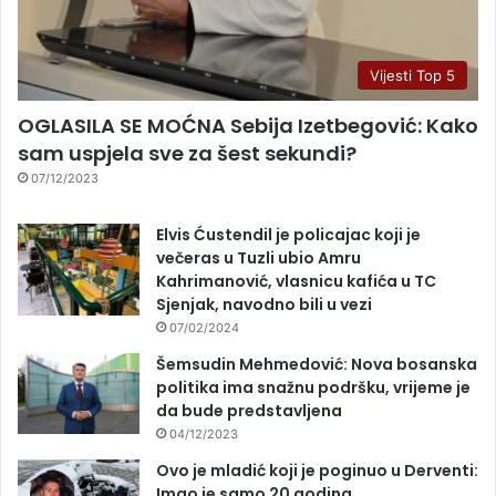
Vijesti Top 5
OGLASILA SE MOĆNA Sebija Izetbegović: Kako
sam uspjela sve za šest sekundi?
07/12/2023
Elvis Ćustendil je policajac koji je
večeras u Tuzli ubio Amru
Kahrimanović, vlasnicu kafića u TC
Sjenjak, navodno bili u vezi
07/02/2024
Šemsudin Mehmedović: Nova bosanska
politika ima snažnu podršku, vrijeme je
da bude predstavljena
04/12/2023
Ovo je mladić koji je poginuo u Derventi:
Imao je samo 20 godina