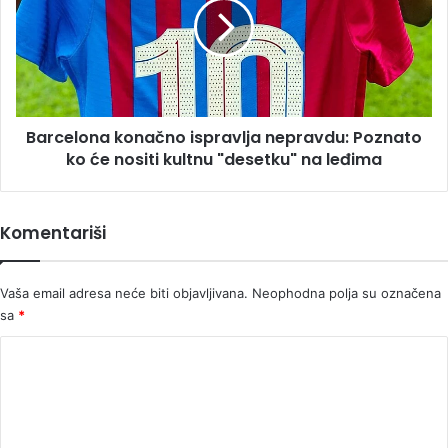
nepravdu:
Poznato
ko
će
nositi
kultnu
Barcelona konačno ispravlja nepravdu: Poznato
"desetku"
na
ko će nositi kultnu "desetku" na leđima
leđima
Komentariši
Vaša email adresa neće biti objavljivana.
Neophodna polja su označena
sa
*
K
o
m
e