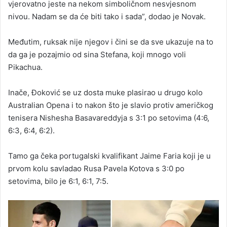
vjerovatno jeste na nekom simboličnom nesvjesnom
nivou. Nadam se da će biti tako i sada”, dodao je Novak.
Međutim, ruksak nije njegov i čini se da sve ukazuje na to
da ga je pozajmio od sina Stefana, koji mnogo voli
Pikachua.
Inače, Đoković se uz dosta muke plasirao u drugo kolo
Australian Opena i to nakon što je slavio protiv američkog
tenisera Nishesha Basavareddyja s 3:1 po setovima (4:6,
6:3, 6:4, 6:2).
Tamo ga čeka portugalski kvalifikant Jaime Faria koji je u
prvom kolu savladao Rusa Pavela Kotova s 3:0 po
setovima, bilo je 6:1, 6:1, 7:5.