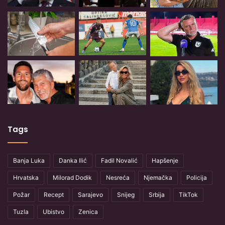
Tags
Banja Luka
Danka Ilić
Fadil Novalić
Hapšenje
Hrvatska
Milorad Dodik
Nesreća
Njemačka
Policija
Požar
Recept
Sarajevo
Snijeg
Srbija
TikTok
Tuzla
Ubistvo
Zenica