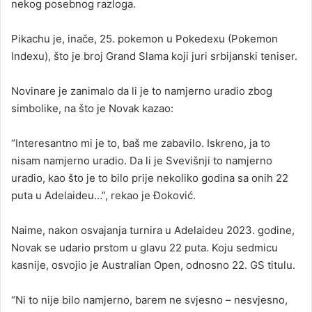
nekog posebnog razloga.
Pikachu je, inače, 25. pokemon u Pokedexu (Pokemon
Indexu), što je broj Grand Slama koji juri srbijanski teniser.
Novinare je zanimalo da li je to namjerno uradio zbog
simbolike, na što je Novak kazao:
“Interesantno mi je to, baš me zabavilo. Iskreno, ja to
nisam namjerno uradio. Da li je Svevišnji to namjerno
uradio, kao što je to bilo prije nekoliko godina sa onih 22
puta u Adelaideu…”, rekao je Đoković.
Naime, nakon osvajanja turnira u Adelaideu 2023. godine,
Novak se udario prstom u glavu 22 puta. Koju sedmicu
kasnije, osvojio je Australian Open, odnosno 22. GS titulu.
“Ni to nije bilo namjerno, barem ne svjesno – nesvjesno,