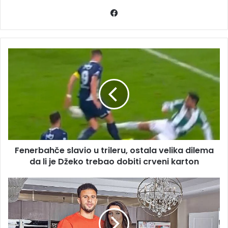
Facebook
Fenerbahče
slavio
u
trileru,
ostala
velika
dilema
da
li
Fenerbahče slavio u trileru, ostala velika dilema
je
Džeko
da li je Džeko trebao dobiti crveni karton
trebao
dobiti
Htjela
crveni
je
karton
razvod
od
Kylea