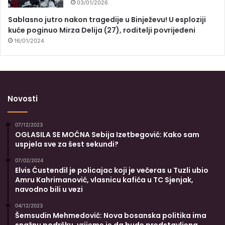
03/01/2026
Sablasno jutro nakon tragedije u Binježevu! U esploziji
kuće poginuo Mirza Delija (27), roditelji povrijeđeni
16/01/2024
Novosti
07/12/2023
OGLASILA SE MOĆNA Sebija Izetbegović: Kako sam
uspjela sve za šest sekundi?
07/02/2024
Elvis Ćustendil je policajac koji je večeras u Tuzli ubio
Amru Kahrimanović, vlasnicu kafića u TC Sjenjak,
navodno bili u vezi
04/12/2023
Šemsudin Mehmedović: Nova bosanska politika ima
snažnu podršku, vrijeme je da bude predstavljena