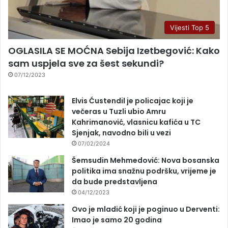
Vijesti Top 5
OGLASILA SE MOĆNA Sebija Izetbegović: Kako
sam uspjela sve za šest sekundi?
07/12/2023
Elvis Ćustendil je policajac koji je
večeras u Tuzli ubio Amru
Kahrimanović, vlasnicu kafića u TC
Sjenjak, navodno bili u vezi
07/02/2024
Šemsudin Mehmedović: Nova bosanska
politika ima snažnu podršku, vrijeme je
da bude predstavljena
04/12/2023
Ovo je mladić koji je poginuo u Derventi:
Imao je samo 20 godina