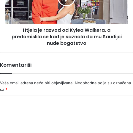
Walkera,
a
predomislila
se
Htjela je razvod od Kylea Walkera, a
kad
je
predomislila se kad je saznala da mu Saudijci
saznala
nude bogatstvo
da
mu
Saudijci
Komentariši
nude
bogatstvo
Vaša email adresa neće biti objavljivana.
Neophodna polja su označena
sa
*
K
o
m
e