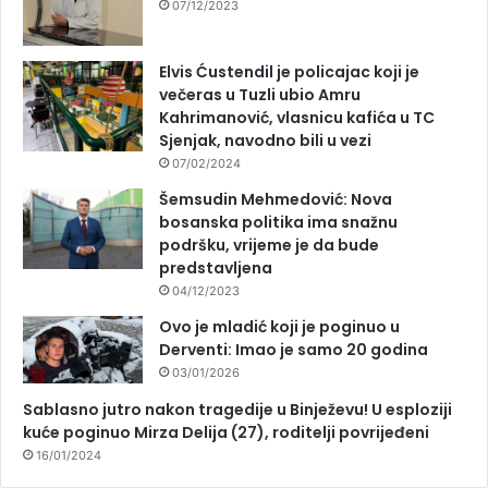
07/12/2023
Elvis Ćustendil je policajac koji je
večeras u Tuzli ubio Amru
Kahrimanović, vlasnicu kafića u TC
Sjenjak, navodno bili u vezi
07/02/2024
Šemsudin Mehmedović: Nova
bosanska politika ima snažnu
podršku, vrijeme je da bude
predstavljena
04/12/2023
Ovo je mladić koji je poginuo u
Derventi: Imao je samo 20 godina
03/01/2026
Sablasno jutro nakon tragedije u Binježevu! U esploziji
kuće poginuo Mirza Delija (27), roditelji povrijeđeni
16/01/2024