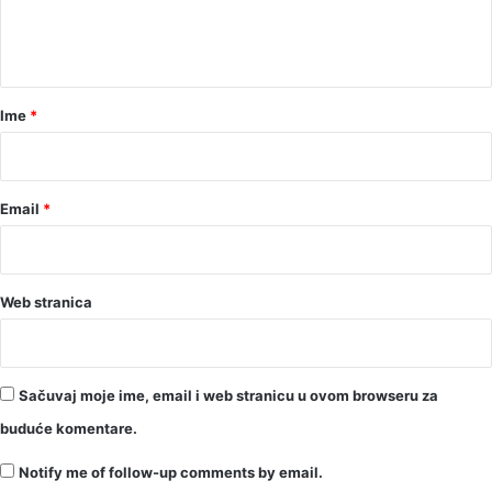
n
t
a
r
Ime
*
*
Email
*
Web stranica
Sačuvaj moje ime, email i web stranicu u ovom browseru za
buduće komentare.
Notify me of follow-up comments by email.