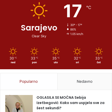
17
℃
Sarajevo
30º - 17º
86%
1.05 km/h
Clear Sky
30
33
35
32
33
℃
℃
℃
℃
℃
ned
pon
uto
sri
čet
Popularno
Nedavno
OGLASILA SE MOĆNA Sebija
Izetbegović: Kako sam uspjela sve za
šest sekundi?