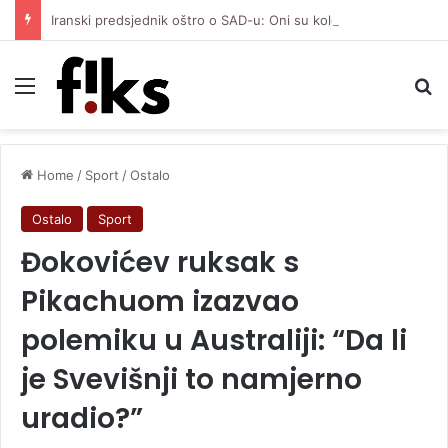
Iranski predsjednik oštro o SAD-u: Oni su kolonijalna i kriminalna država, natjerali smo ih na diplomatiju
Menu
Se
Home
/
Sport
/
Ostalo
Ostalo
Sport
Đokovićev ruksak s
Pikachuom izazvao
polemiku u Australiji: “Da li
je Svevišnji to namjerno
uradio?”