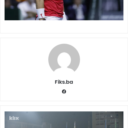
Fiks.ba
Facebook
Sektor
BH
Fanaticosa