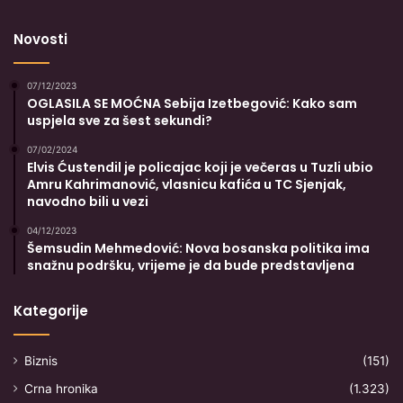
Novosti
07/12/2023
OGLASILA SE MOĆNA Sebija Izetbegović: Kako sam
uspjela sve za šest sekundi?
07/02/2024
Elvis Ćustendil je policajac koji je večeras u Tuzli ubio
Amru Kahrimanović, vlasnicu kafića u TC Sjenjak,
navodno bili u vezi
04/12/2023
Šemsudin Mehmedović: Nova bosanska politika ima
snažnu podršku, vrijeme je da bude predstavljena
Kategorije
Biznis
(151)
Crna hronika
(1.323)