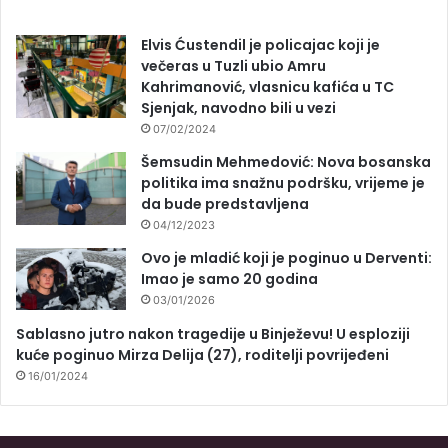
Elvis Ćustendil je policajac koji je
večeras u Tuzli ubio Amru
Kahrimanović, vlasnicu kafića u TC
Sjenjak, navodno bili u vezi
07/02/2024
Šemsudin Mehmedović: Nova bosanska
politika ima snažnu podršku, vrijeme je
da bude predstavljena
04/12/2023
Ovo je mladić koji je poginuo u Derventi:
Imao je samo 20 godina
03/01/2026
Sablasno jutro nakon tragedije u Binježevu! U esploziji
kuće poginuo Mirza Delija (27), roditelji povrijeđeni
16/01/2024