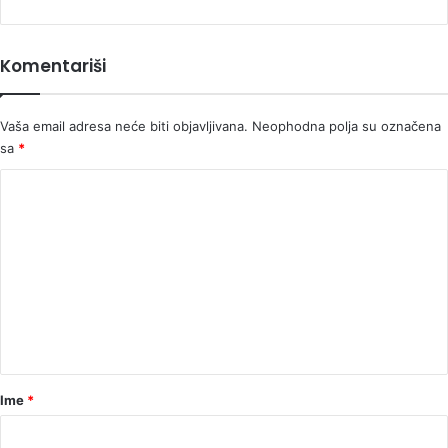
mandata
Komentariši
Vaša email adresa neće biti objavljivana.
Neophodna polja su označena
sa
*
K
o
m
e
n
t
a
r
Ime
*
*