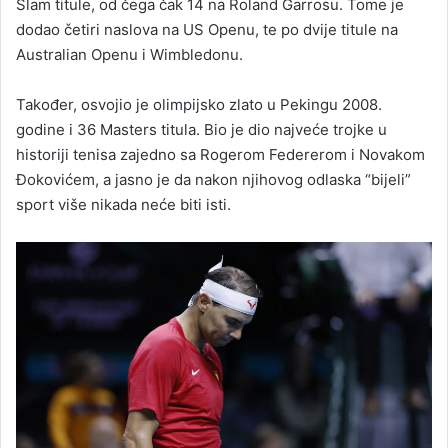
Slam titule, od čega čak 14 na Roland Garrosu. Tome je
dodao četiri naslova na US Openu, te po dvije titule na
Australian Openu i Wimbledonu.
Također, osvojio je olimpijsko zlato u Pekingu 2008.
godine i 36 Masters titula. Bio je dio najveće trojke u
historiji tenisa zajedno sa Rogerom Federerom i Novakom
Đokovićem, a jasno je da nakon njihovog odlaska “bijeli”
sport više nikada neće biti isti.