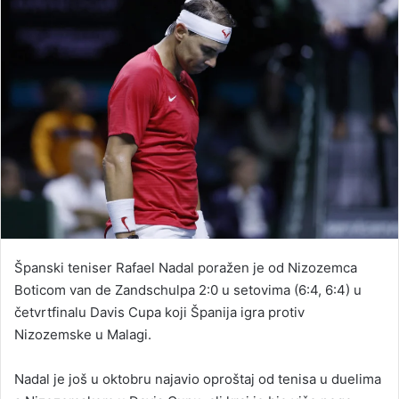
Španski teniser Rafael Nadal poražen je od Nizozemca
Boticom van de Zandschulpa 2:0 u setovima (6:4, 6:4) u
četvrtfinalu Davis Cupa koji Španija igra protiv
Nizozemske u Malagi.
Nadal je još u oktobru najavio oproštaj od tenisa u duelima