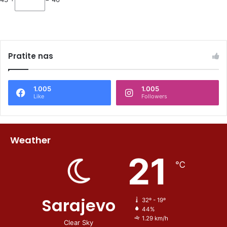
Pratite nas
1.005
1.005
Like
Followers
Weather
21
℃
Sarajevo
32º - 19º
44%
1.29 km/h
Clear Sky