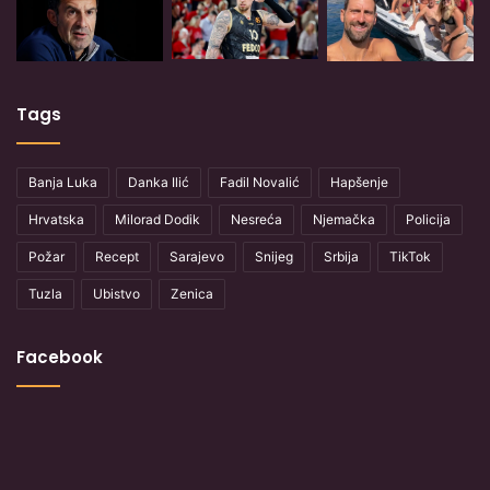
Tags
Banja Luka
Danka Ilić
Fadil Novalić
Hapšenje
Hrvatska
Milorad Dodik
Nesreća
Njemačka
Policija
Požar
Recept
Sarajevo
Snijeg
Srbija
TikTok
Tuzla
Ubistvo
Zenica
Facebook