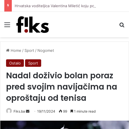
Hrvatska voditeljica Valentina Miletić koju porede s Dilettom Leotom oduševila pozirajući u bikiniju
Menu
Se
Home
/
Sport
/
Nogomet
Ostalo
Sport
Nadal doživio bolan poraz
pred svojim navijačima na
oproštaju od tenisa
Send
Fiks.ba
19/11/2024
99
1 minute read
an
email