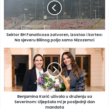
zatvoren,
izostao
i
korteo:
Na
sjeveru
Sektor BH Fanaticosa zatvoren, izostao i korteo:
Bilinog
polja
Na sjeveru Bilinog polja samo Nizozemci
samo
Nizozemci
Benjamina
Karić
uživala
u
druženju
sa
Severinom:
Uljepšala
mi
Benjamina Karić uživala u druženju sa
je
posljednji
Severinom: Uljepšala mi je posljednji dan
dan
mandata