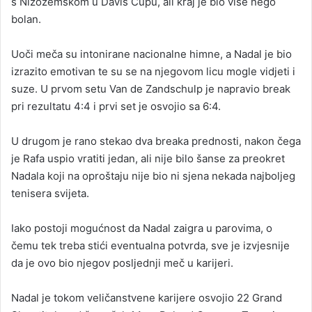
s Nizozemskom u Davis Cupu, ali kraj je bio više nego
bolan.
Uoči meča su intonirane nacionalne himne, a Nadal je bio
izrazito emotivan te su se na njegovom licu mogle vidjeti i
suze. U prvom setu Van de Zandschulp je napravio break
pri rezultatu 4:4 i prvi set je osvojio sa 6:4.
U drugom je rano stekao dva breaka prednosti, nakon čega
je Rafa uspio vratiti jedan, ali nije bilo šanse za preokret
Nadala koji na oproštaju nije bio ni sjena nekada najboljeg
tenisera svijeta.
Iako postoji mogućnost da Nadal zaigra u parovima, o
čemu tek treba stići eventualna potvrda, sve je izvjesnije
da je ovo bio njegov posljednji meč u karijeri.
Nadal je tokom veličanstvene karijere osvojio 22 Grand