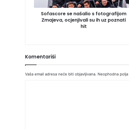
su
ih
Sofascore se našalio s fotografijom
uz
poznati
Zmajeva, ocjenjivali su ih uz poznati
hit
hit
Komentariši
Vaša email adresa neće biti objavljivana.
Neophodna polja
K
o
m
e
n
t