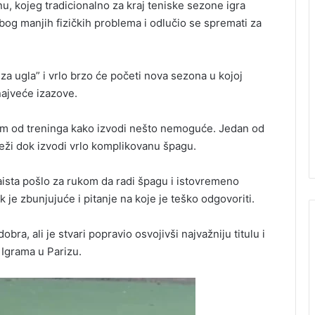
nu, kojeg tradicionalno za kraj teniske sezone igra
 zbog manjih fizičkih problema i odlučio se spremati za
“iza ugla” i vrlo brzo će početi nova sezona u kojoj
najveće izazove.
om od treninga kako izvodi nešto nemoguće. Jedan od
reži dok izvodi vrlo komplikovanu špagu.
 zaista pošlo za rukom da radi špagu i istovremeno
 je zbunjujuće i pitanje na koje je teško odgovoriti.
ra, ali je stvari popravio osvojivši najvažniju titulu i
 Igrama u Parizu.