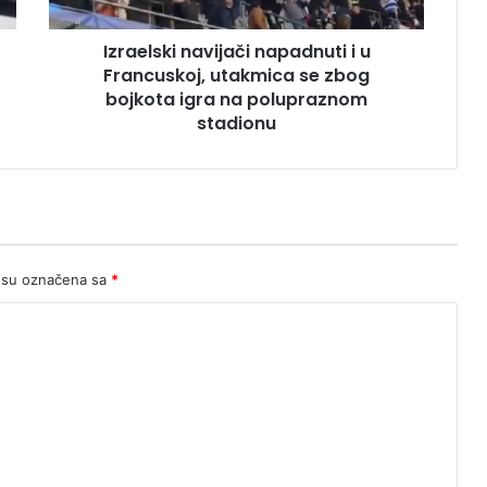
se
zbog
Izraelski navijači napadnuti i u
bojkota
igra
Francuskoj, utakmica se zbog
na
bojkota igra na polupraznom
polupraznom
stadionu
stadionu
 su označena sa
*