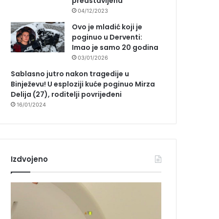
predstavljena
04/12/2023
Ovo je mladić koji je
poginuo u Derventi:
Imao je samo 20 godina
03/01/2026
Sablasno jutro nakon tragedije u
Binježevu! U esploziji kuće poginuo Mirza
Delija (27), roditelji povrijeđeni
16/01/2024
Izdvojeno