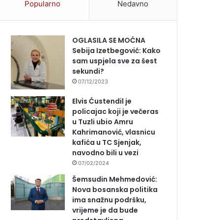
Popularno
Nedavno
OGLASILA SE MOĆNA
Sebija Izetbegović: Kako
sam uspjela sve za šest
sekundi?
07/12/2023
Elvis Ćustendil je
policajac koji je večeras
u Tuzli ubio Amru
Kahrimanović, vlasnicu
kafića u TC Sjenjak,
navodno bili u vezi
07/02/2024
Šemsudin Mehmedović:
Nova bosanska politika
ima snažnu podršku,
vrijeme je da bude