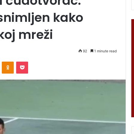
li čudotvorac:
snimljen kako
koj mreži
92
1 minute read
VKontakte
Odnoklassniki
Pocket