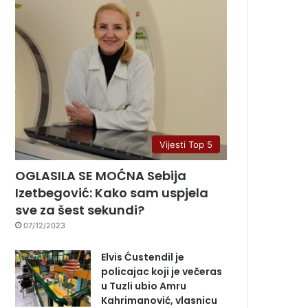
Vijesti Top 5
OGLASILA SE MOĆNA Sebija
Izetbegović: Kako sam uspjela
sve za šest sekundi?
07/12/2023
Elvis Ćustendil je
policajac koji je večeras
u Tuzli ubio Amru
Kahrimanović, vlasnicu