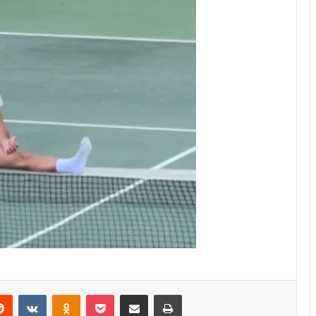
erest
Reddit
VKontakte
Odnoklassniki
Pocket
Share via Email
Print