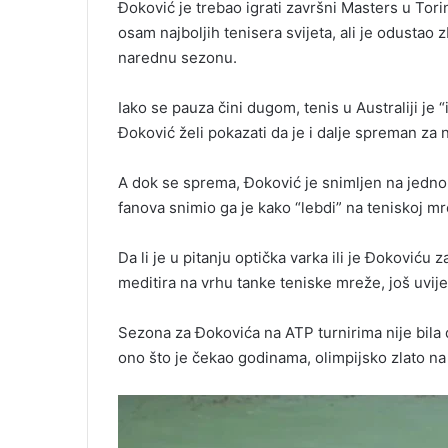
Đoković je trebao igrati završni Masters u Tori
osam najboljih tenisera svijeta, ali je odustao
narednu sezonu.
Iako se pauza čini dugom, tenis u Australiji je 
Đoković želi pokazati da je i dalje spreman za 
A dok se sprema, Đoković je snimljen na jedn
fanova snimio ga je kako “lebdi” na teniskoj m
Da li je u pitanju optička varka ili je Đokoviću
meditira na vrhu tanke teniske mreže, još uvijek
Sezona za Đokovića na ATP turnirima nije bila dob
ono što je čekao godinama, olimpijsko zlato na