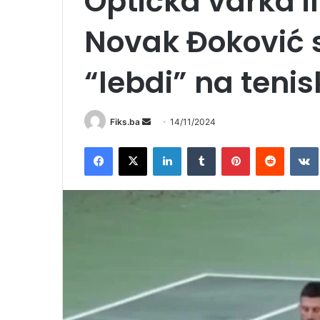
Optička varka i
Novak Đoković 
“lebdi” na tenis
Send
Fiks.ba
14/11/2024
an
Facebook
X
LinkedIn
Tumblr
Pinterest
Reddit
email