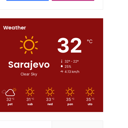
Weather
32
℃
Sarajevo
32º - 22º
25%
4.13 km/h
Clear Sky
32
31
33
35
35
℃
℃
℃
℃
℃
pet
sub
ned
pon
uto