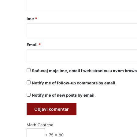
a
r
Ime
*
*
Email
*
Sačuvaj moje ime, email i web stranicu u ovom brow
Notify me of follow-up comments by email.
Notify me of new posts by email.
Math Captcha
+ 75 = 80