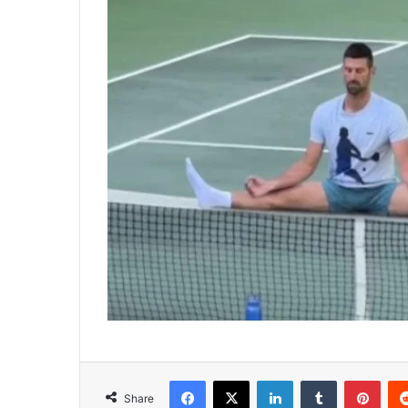
Facebook
X
LinkedIn
Tumblr
Pint
Share