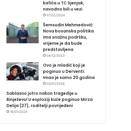
kafića u TC Sjenjak,
navodno bili u vezi
07/02/2024
Šemsudin Mehmedović:
Nova bosanska politika
ima snažnu podršku,
vrijeme je da bude
predstavljena
04/12/2023
Ovo je mladić koji je
poginuo u Derventi:
Imao je samo 20 godina
03/01/2026
Sablasno jutro nakon tragedije u
Binježevu! U esploziji kuće poginuo Mirza
Delija (27), roditelji povrijeđeni
16/01/2024