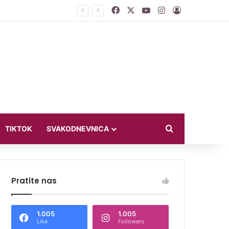
Facebook
X
YouTube
Instagram
Log In
ći u bikiniju
Search for
TIKTOK
SVAKODNEVNICA
Pratite nas
1.005
1.005
Like
Followers