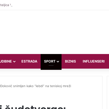
teljica Valentina Miletić koju porede s Dilettom Leotom oduševila poziraju
UDBINE
ESTRADA
SPORT
BIZNIS
INFLUENSERI
 Đoković snimljen kako “lebdi” na teniskoj mreži