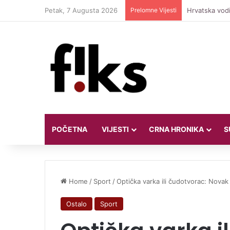
Petak, 7 Augusta 2026
Prelomne Vijesti
Hrvatska vodi
POČETNA
VIJESTI
CRNA HRONIKA
S
Home
/
Sport
/
Optička varka ili čudotvorac: Novak
Ostalo
Sport