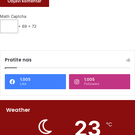
Math Captcha
+ 69 = 72
Pratite nas
1.005
1.005
Like
Followers
Weather
23
℃