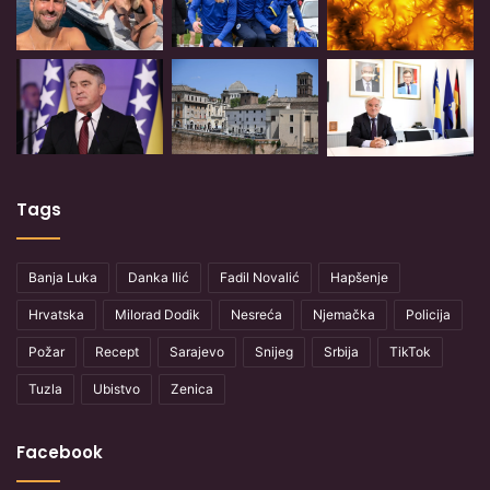
Tags
Banja Luka
Danka Ilić
Fadil Novalić
Hapšenje
Hrvatska
Milorad Dodik
Nesreća
Njemačka
Policija
Požar
Recept
Sarajevo
Snijeg
Srbija
TikTok
Tuzla
Ubistvo
Zenica
Facebook