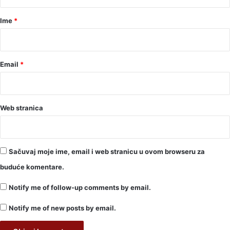
a
r
Ime
*
*
Email
*
Web stranica
Sačuvaj moje ime, email i web stranicu u ovom browseru za
buduće komentare.
Notify me of follow-up comments by email.
Notify me of new posts by email.