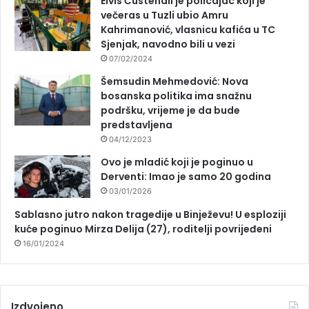
Elvis Ćustendil je policajac koji je
večeras u Tuzli ubio Amru
Kahrimanović, vlasnicu kafića u TC
Sjenjak, navodno bili u vezi
07/02/2024
Šemsudin Mehmedović: Nova
bosanska politika ima snažnu
podršku, vrijeme je da bude
predstavljena
04/12/2023
Ovo je mladić koji je poginuo u
Derventi: Imao je samo 20 godina
03/01/2026
Sablasno jutro nakon tragedije u Binježevu! U esploziji
kuće poginuo Mirza Delija (27), roditelji povrijeđeni
16/01/2024
Izdvojeno