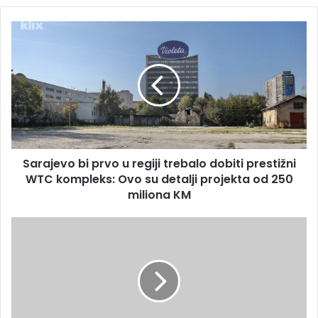
Sarajevo
bi
prvo
u
regiji
trebalo
dobiti
prestižni
WTC
Sarajevo bi prvo u regiji trebalo dobiti prestižni
kompleks:
Ovo
WTC kompleks: Ovo su detalji projekta od 250
su
miliona KM
detalji
projekta
Liverpool
od
pobjedom
250
iskoristio
miliona
neočekivan
KM
kiks
Cityja,
Nottingham