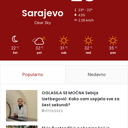
Sarajevo
23º - 22º
43%
2.26 km/h
Clear Sky
22
32
31
32
35
℃
℃
℃
℃
℃
čet
pet
sub
ned
pon
Popularno
Nedavno
OGLASILA SE MOĆNA Sebija
Izetbegović: Kako sam uspjela sve za
šest sekundi?
07/12/2023