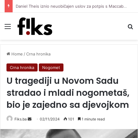
Daniel Theis iznio neuobičajen uslov za potpis s Maccabijem, tražio je privatnog šetača za svog psa
Menu
Se
Home
/
Crna hronika
Crna hronika
Nogomet
U tragediji u Novom Sadu
stradao i mladi nogometaš,
bio je zajedno sa djevojkom
Send
Fiks.ba
02/11/2024
101
1 minute read
an
email