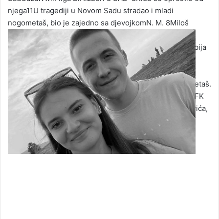
njega
11U tragediji u Novom Sadu stradao i mladi
nogometaš, bio je zajedno sa djevojkomN. M.
8
Miloš
Milosavljević sa djevojkom Anđelom (Foto: Facebook)1
satFacebook
Messenger
Twitter
Email
Email
Susjedna Srbija
zavijena je u crno nakon stravične tragedije koja je
pogodila Novi Sad, gdje je 14 osoba poginulo na
željezničkoj stanici, a među njima je bio i mladi nogometaš.
Naime, nakon tragedije se oglasio srbijanski niželigaš FK
Potisje iz Knićanina i oprostio se od Miloša Milosavljevića,
svog 21-godišnjeg nogometaša koji je pronađen među
stradalim.