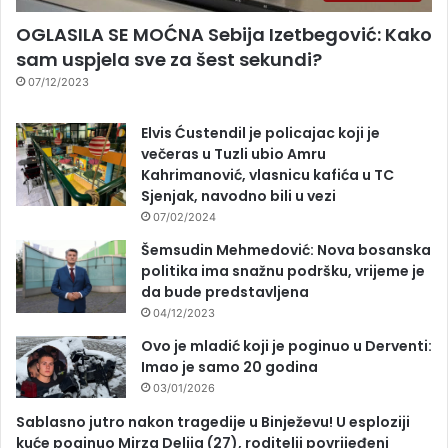
OGLASILA SE MOĆNA Sebija Izetbegović: Kako
sam uspjela sve za šest sekundi?
07/12/2023
Elvis Ćustendil je policajac koji je
večeras u Tuzli ubio Amru
Kahrimanović, vlasnicu kafića u TC
Sjenjak, navodno bili u vezi
07/02/2024
Šemsudin Mehmedović: Nova bosanska
politika ima snažnu podršku, vrijeme je
da bude predstavljena
04/12/2023
Ovo je mladić koji je poginuo u Derventi:
Imao je samo 20 godina
03/01/2026
Sablasno jutro nakon tragedije u Binježevu! U esploziji
kuće poginuo Mirza Delija (27), roditelji povrijeđeni