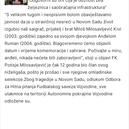
“Odgovorni su oni čija je dužnost bila
željeznica i saobraćajna infrastruktura”
“S velikom tugom i neopisivim bolom obavještavamo
javnost da je u stravičnoj nesreći u Novom Sadu život
izgubio naš saigrač, prijatelj i brat Miloš Milosavljević Kivi
(2003. godište) zajedno sa svojom djevojkom Anđelom
Ruman (2004. godište). Blagovremeno ćemo objaviti
datum i vrijeme komemoracije i sahrane. Počivajte u miru,
anđeli, nikada nećete biti zaboravljeni”, stoji u objavi FK
Potisje.Milosavljević je čak 12 godina bio član ovog
niželigaša, pošto je prošao i sve njegove omladinske
selekcije.Zbog tragedije u Novom Sadu, odlukom Odbora
za Hitna pitanja Fudbalskog saveza Vojvodine, sve
utakmice na teritoriji Autonomne pokrajine Vojvodine
odložene su.