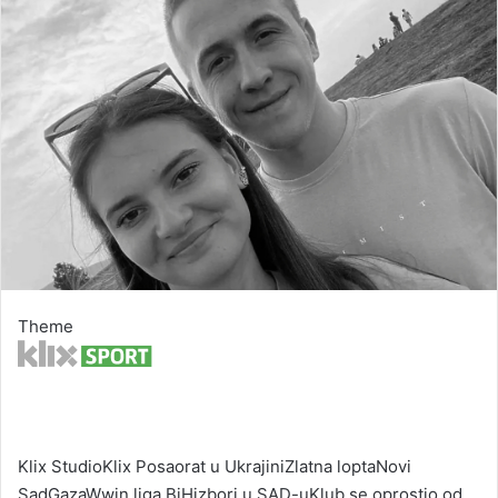
Theme
Klix StudioKlix Posao
rat u Ukrajini
Zlatna lopta
Novi
Sad
Gaza
Wwin liga BiH
izbori u SAD-uKlub se oprostio od