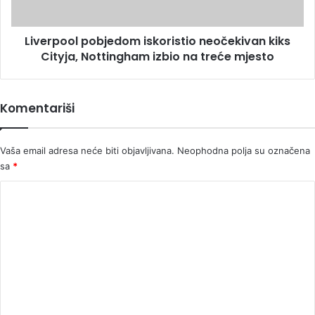
izbio
na
Liverpool pobjedom iskoristio neočekivan kiks
treće
mjesto
Cityja, Nottingham izbio na treće mjesto
Komentariši
Vaša email adresa neće biti objavljivana.
Neophodna polja su označena
sa
*
K
o
m
e
n
t