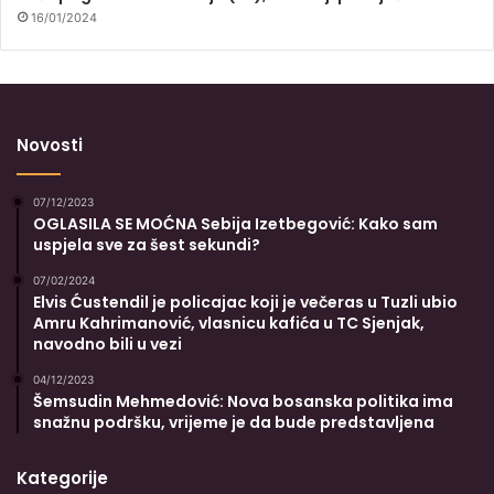
16/01/2024
Novosti
07/12/2023
OGLASILA SE MOĆNA Sebija Izetbegović: Kako sam
uspjela sve za šest sekundi?
07/02/2024
Elvis Ćustendil je policajac koji je večeras u Tuzli ubio
Amru Kahrimanović, vlasnicu kafića u TC Sjenjak,
navodno bili u vezi
04/12/2023
Šemsudin Mehmedović: Nova bosanska politika ima
snažnu podršku, vrijeme je da bude predstavljena
Kategorije