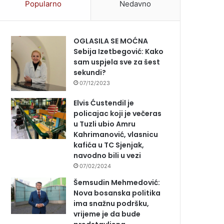
Popularno
Nedavno
OGLASILA SE MOĆNA
Sebija Izetbegović: Kako
sam uspjela sve za šest
sekundi?
07/12/2023
Elvis Ćustendil je
policajac koji je večeras
u Tuzli ubio Amru
Kahrimanović, vlasnicu
kafića u TC Sjenjak,
navodno bili u vezi
07/02/2024
Šemsudin Mehmedović:
Nova bosanska politika
ima snažnu podršku,
vrijeme je da bude