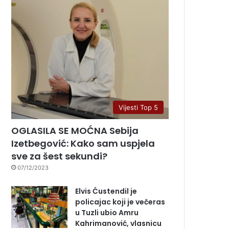
Vijesti Top 5
OGLASILA SE MOĆNA Sebija
Izetbegović: Kako sam uspjela
sve za šest sekundi?
07/12/2023
Elvis Ćustendil je
policajac koji je večeras
u Tuzli ubio Amru
Kahrimanović, vlasnicu