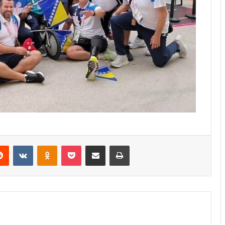
erest
Reddit
VKontakte
Odnoklassniki
Pocket
Share via Email
Print