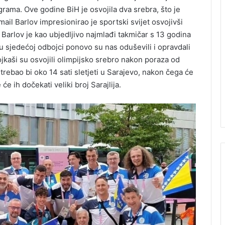
rama. Ove godine BiH je osvojila dva srebra, što je
ail Barlov impresionirao je sportski svijet osvojivši
 Barlov je kao ubjedljivo najmlađi takmičar s 13 godina
 sjedećoj odbojci ponovo su nas oduševili i opravdali
bojkaši su osvojili olimpijsko srebro nakon poraza od
trebao bi oko 14 sati sletjeti u Sarajevo, nakon čega će
 će ih dočekati veliki broj Sarajlija.