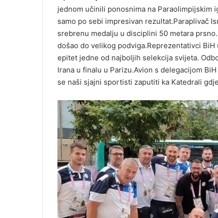
jednom učinili ponosnima na Paraolimpijskim ig
samo po sebi impresivan rezultat.Paraplivač Ism
srebrenu medalju u disciplini 50 metara prsno.
došao do velikog podviga.Reprezentativci BiH u
epitet jedne od najboljih selekcija svijeta. Od
Irana u finalu u Parizu.Avion s delegacijom BiH 
se naši sjajni sportisti zaputiti ka Katedrali gdje