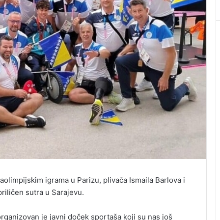
olimpijskim igrama u Parizu, plivača Ismaila Barlova i
riličen sutra u Sarajevu.
organizovan je javni doček sportaša koji su nas još