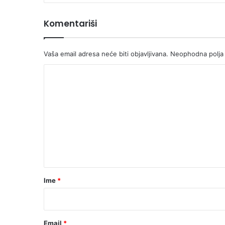
Komentariši
Vaša email adresa neće biti objavljivana.
Neophodna polja
K
o
m
e
n
t
a
r
Ime
*
*
Email
*