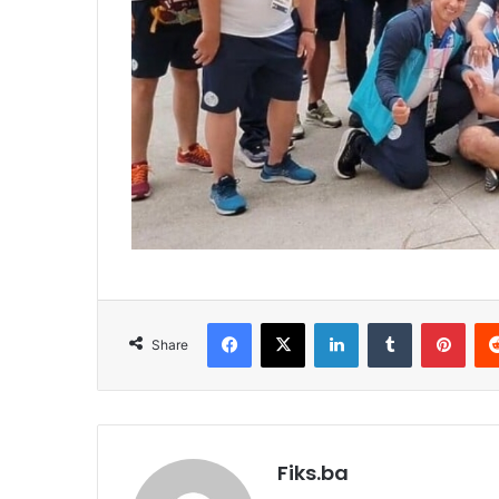
Facebook
X
LinkedIn
Tumblr
Pint
Share
Fiks.ba