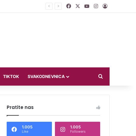
Facebook
X
YouTube
Instagram
Log In
Search for
TIKTOK
SVAKODNEVNICA
Pratite nas
1.005
1.005
Like
Followers