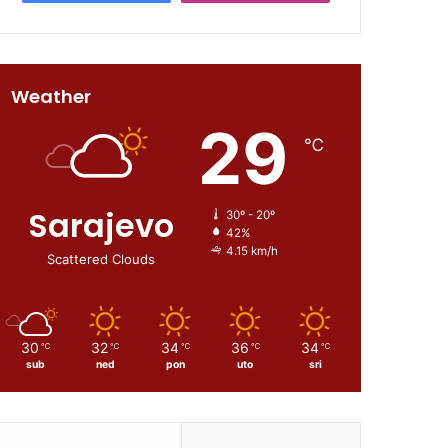
Weather
29
℃
Sarajevo
30º - 20º
42%
4.15 km/h
Scattered Clouds
30
32
34
36
34
℃
℃
℃
℃
℃
sub
ned
pon
uto
sri