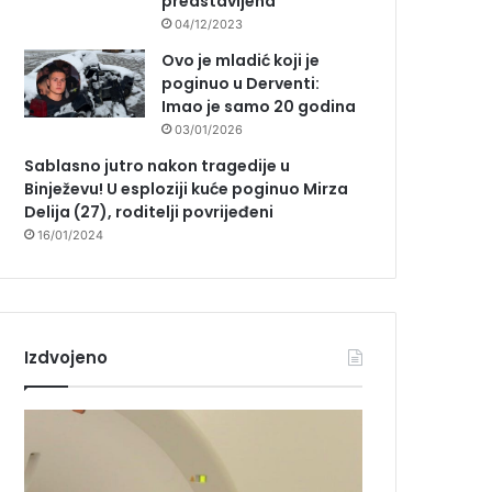
predstavljena
04/12/2023
Ovo je mladić koji je
poginuo u Derventi:
Imao je samo 20 godina
03/01/2026
Sablasno jutro nakon tragedije u
Binježevu! U esploziji kuće poginuo Mirza
Delija (27), roditelji povrijeđeni
16/01/2024
Izdvojeno