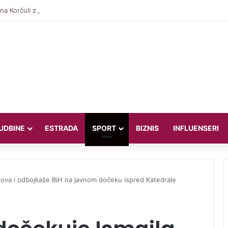
a Korčuli zablistala u kombinaciji vrijednoj oko 3.500 eura
UDBINE
ESTRADA
SPORT
BIZNIS
INFLUENSERI
rlova i odbojkaše BiH na javnom dočeku ispred Katedrale