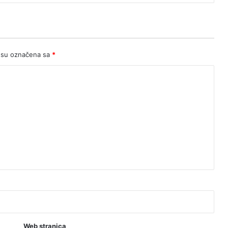
zatvaranje
prijelaza
 su označena sa
*
Web stranica