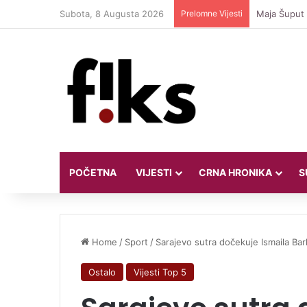
Subota, 8 Augusta 2026
Prelomne Vijesti
Maja Šuput n
POČETNA
VIJESTI
CRNA HRONIKA
S
Home
/
Sport
/
Sarajevo sutra dočekuje Ismaila Ba
Ostalo
Vijesti Top 5