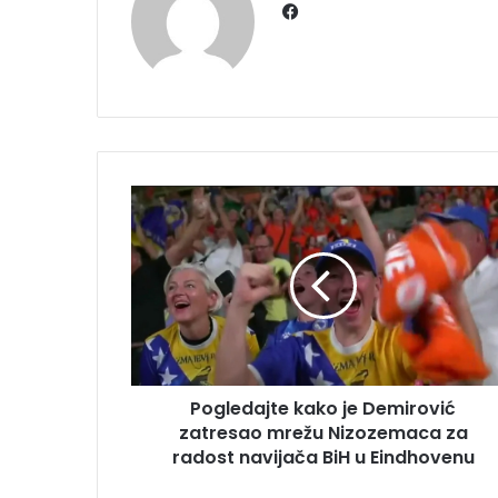
Facebook
Pogledajte
kako
je
Demirović
zatresao
mrežu
Nizozemaca
za
radost
Pogledajte kako je Demirović
navijača
BiH
zatresao mrežu Nizozemaca za
u
radost navijača BiH u Eindhovenu
Eindhovenu