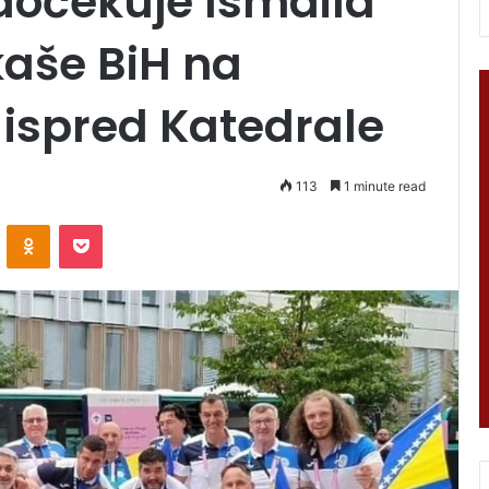
dočekuje Ismaila
kaše BiH na
ispred Katedrale
113
1 minute read
VKontakte
Odnoklassniki
Pocket