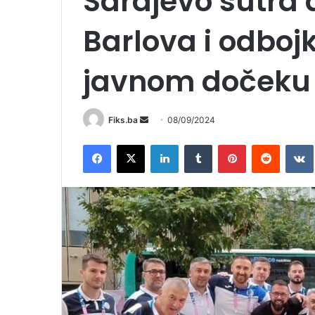
Sarajevo sutra 
Barlova i odboj
javnom dočeku 
Send
Fiks.ba
08/09/2024
an
Facebook
X
LinkedIn
Tumblr
Pinterest
Reddit
email