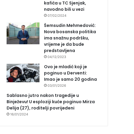
kafića u TC Sjenjak,
navodno bili u vezi
07/02/2024
Šemsudin Mehmedović:
Nova bosanska politika
ima snažnu podršku,
vrijeme je da bude
predstavljena
04/12/2023
Ovo je mladić koji je
poginuo u Derventi:
Imao je samo 20 godina
03/01/2026
Sablasno jutro nakon tragedije u
Binježevu! U esploziji kuće poginuo Mirza
Delija (27), roditelji povrijeđeni
16/01/2024