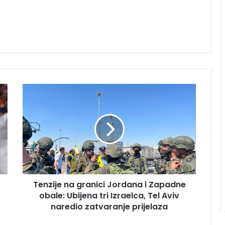
Tenzije
na
granici
Jordana
i
Zapadne
obale:
Ubijena
tri
Tenzije na granici Jordana i Zapadne
Izraelca,
Tel
obale: Ubijena tri Izraelca, Tel Aviv
Aviv
naredio zatvaranje prijelaza
naredio