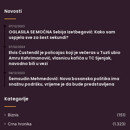
Novosti
07/12/2023
OGLASILA SE MOĆNA Sebija Izetbegović: Kako sam
uspjela sve za šest sekundi?
07/02/2024
Elvis Ćustendil je policajac koji je večeras u Tuzli ubio
Amru Kahrimanović, vlasnicu kafića u TC Sjenjak,
navodno bili u vezi
04/12/2023
Šemsudin Mehmedović: Nova bosanska politika ima
snažnu podršku, vrijeme je da bude predstavljena
Kategorije
Biznis
(151)
Crna hronika
(1.323)