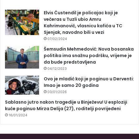
Elvis Ćustendil je policajac koji je
večeras u Tuzli ubio Amru
Kahrimanović, vlasnicu kafića u TC
Sjenjak, navodno bili u vezi
07/02/2024
Šemsudin Mehmedović: Nova bosanska
politika ima snažnu podršku, vrijeme je
da bude predstavljena
04/12/2023
Ovo je mladić koji je poginuo u Derventi:
Imao je samo 20 godina
03/01/2026
Sablasno jutro nakon tragedije u Binježevu! U esploziji
kuće poginuo Mirza Delija (27), roditelji povrijeđeni
16/01/2024