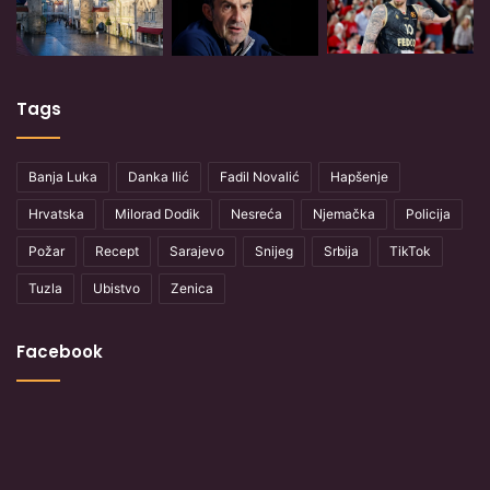
Tags
Banja Luka
Danka Ilić
Fadil Novalić
Hapšenje
Hrvatska
Milorad Dodik
Nesreća
Njemačka
Policija
Požar
Recept
Sarajevo
Snijeg
Srbija
TikTok
Tuzla
Ubistvo
Zenica
Facebook