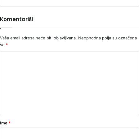
zastavama
Komentariši
Vaša email adresa neće biti objavljivana.
Neophodna polja su označena
sa
*
K
o
m
e
n
t
a
r
Ime
*
*