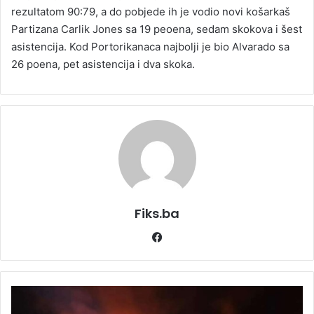
rezultatom 90:79, a do pobjede ih je vodio novi košarkaš
Partizana Carlik Jones sa 19 peoena, sedam skokova i šest
asistencija. Kod Portorikanaca najbolji je bio Alvarado sa
26 poena, pet asistencija i dva skoka.
Fiks.ba
Facebook
Vatrogasci
se