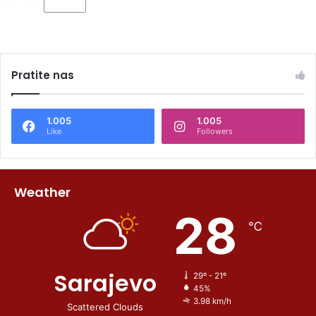
Pratite nas
1.005
1.005
Like
Followers
Weather
28
℃
Sarajevo
29º - 21º
45%
3.98 km/h
Scattered Clouds