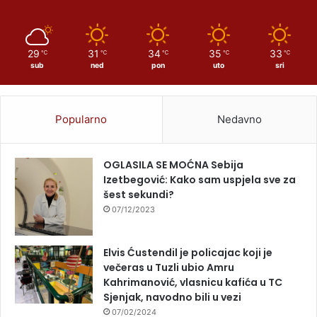
29
31
34
35
33
℃
℃
℃
℃
℃
sub
ned
pon
uto
sri
Popularno
Nedavno
OGLASILA SE MOĆNA Sebija
Izetbegović: Kako sam uspjela sve za
šest sekundi?
07/12/2023
Elvis Ćustendil je policajac koji je
večeras u Tuzli ubio Amru
Kahrimanović, vlasnicu kafića u TC
Sjenjak, navodno bili u vezi
07/02/2024