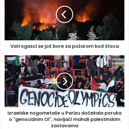
još
bore
sa
požarom
kod
Stoca
Vatrogasci se još bore sa požarom kod Stoca
Izraelske
nogometaše
u
Parizu
dočekala
poruka
o
"genocidnim
OI",
Izraelske nogometaše u Parizu dočekala poruka
navijači
mahali
o "genocidnim OI", navijači mahali palestinskim
palestinskim
zastavama