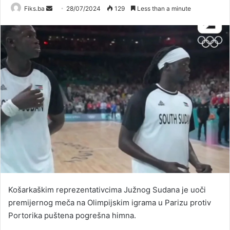
Send
Fiks.ba
28/07/2024
129
Less than a minute
an
email
Košarkaškim reprezentativcima Južnog Sudana je uoči
premijernog meča na Olimpijskim igrama u Parizu protiv
Portorika puštena pogrešna himna.