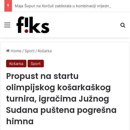
Maja Šuput na Korčuli zablistala u kombinaciji vrijednoj oko 3.500 eura
Menu
Se
Home
/
Sport
/
Košarka
Košarka
Sport
Propust na startu
olimpijskog košarkaškog
turnira, igračima Južnog
Sudana puštena pogrešna
himna