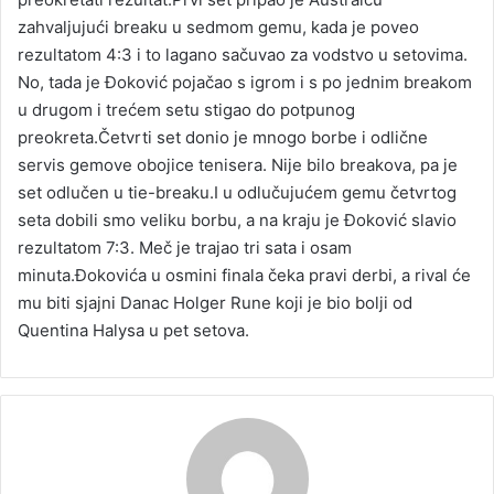
zahvaljujući breaku u sedmom gemu, kada je poveo
rezultatom 4:3 i to lagano sačuvao za vodstvo u setovima.
No, tada je Đoković pojačao s igrom i s po jednim breakom
u drugom i trećem setu stigao do potpunog
preokreta.Četvrti set donio je mnogo borbe i odlične
servis gemove obojice tenisera. Nije bilo breakova, pa je
set odlučen u tie-breaku.I u odlučujućem gemu četvrtog
seta dobili smo veliku borbu, a na kraju je Đoković slavio
rezultatom 7:3. Meč je trajao tri sata i osam
minuta.Đokovića u osmini finala čeka pravi derbi, a rival će
mu biti sjajni Danac Holger Rune koji je bio bolji od
Quentina Halysa u pet setova.