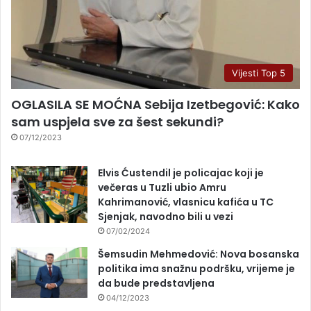
Vijesti Top 5
OGLASILA SE MOĆNA Sebija Izetbegović: Kako
sam uspjela sve za šest sekundi?
07/12/2023
Elvis Ćustendil je policajac koji je
večeras u Tuzli ubio Amru
Kahrimanović, vlasnicu kafića u TC
Sjenjak, navodno bili u vezi
07/02/2024
Šemsudin Mehmedović: Nova bosanska
politika ima snažnu podršku, vrijeme je
da bude predstavljena
04/12/2023