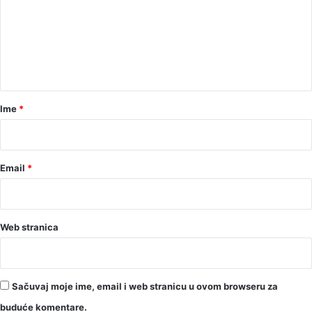
m
e
n
t
a
r
Ime
*
*
Email
*
Web stranica
Sačuvaj moje ime, email i web stranicu u ovom browseru za
buduće komentare.