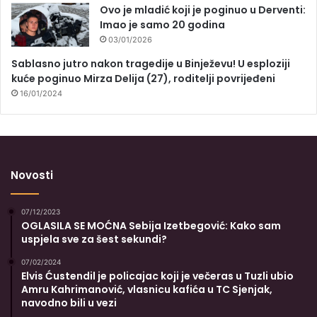
Ovo je mladić koji je poginuo u Derventi:
Imao je samo 20 godina
03/01/2026
Sablasno jutro nakon tragedije u Binježevu! U esploziji
kuće poginuo Mirza Delija (27), roditelji povrijeđeni
16/01/2024
Novosti
07/12/2023
OGLASILA SE MOĆNA Sebija Izetbegović: Kako sam
uspjela sve za šest sekundi?
07/02/2024
Elvis Ćustendil je policajac koji je večeras u Tuzli ubio
Amru Kahrimanović, vlasnicu kafića u TC Sjenjak,
navodno bili u vezi