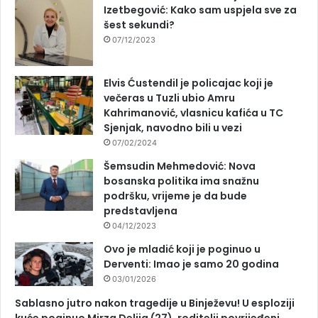
Izetbegović: Kako sam uspjela sve za
šest sekundi?
07/12/2023
Elvis Ćustendil je policajac koji je
večeras u Tuzli ubio Amru
Kahrimanović, vlasnicu kafića u TC
Sjenjak, navodno bili u vezi
07/02/2024
Šemsudin Mehmedović: Nova
bosanska politika ima snažnu
podršku, vrijeme je da bude
predstavljena
04/12/2023
Ovo je mladić koji je poginuo u
Derventi: Imao je samo 20 godina
03/01/2026
Sablasno jutro nakon tragedije u Binježevu! U esploziji
kuće poginuo Mirza Delija (27), roditelji povrijeđeni