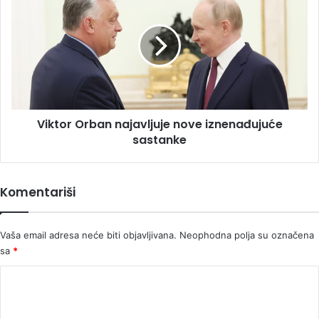
Orban
najavljuje
nove
iznenađujuće
sastanke
Viktor Orban najavljuje nove iznenađujuće
sastanke
Komentariši
Vaša email adresa neće biti objavljivana.
Neophodna polja su označena
sa
*
K
o