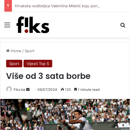
Hrvatska voditeljica Valentina Miletić koju porede s Dilettom Leotom oduševila pozirajući u bikiniju
Menu
Se
Home
/
Sport
Sport
Vijesti Top 5
Više od 3 sata borbe
Send
Fiks.ba
06/07/2024
125
1 minute read
an
email