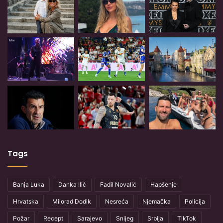
Tags
Banja Luka
Danka Ilić
Fadil Novalić
Hapšenje
Hrvatska
Milorad Dodik
Nesreća
Njemačka
Policija
Požar
Recept
Sarajevo
Snijeg
Srbija
TikTok