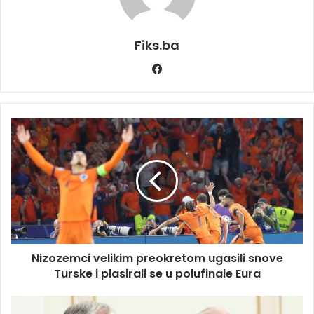
Fiks.ba
Facebook
Nizozemci
velikim
preokretom
ugasili
snove
Turske
i
plasirali
se
Nizozemci velikim preokretom ugasili snove
u
polufinale
Turske i plasirali se u polufinale Eura
Eura
Viktor