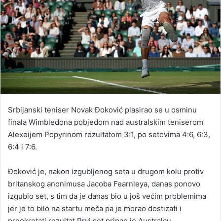
Srbijanski teniser Novak Đoković plasirao se u osminu
finala Wimbledona pobjedom nad australskim teniserom
Alexeijem Popyrinom rezultatom 3:1, po setovima 4:6, 6:3,
6:4 i 7:6.
Đoković je, nakon izgubljenog seta u drugom kolu protiv
britanskog anonimusa Jacoba Fearnleya, danas ponovo
izgubio set, s tim da je danas bio u još većim problemima
jer je to bilo na startu meča pa je morao dostizati i
preokretati rezultat.Prvi set pripao je Australcu