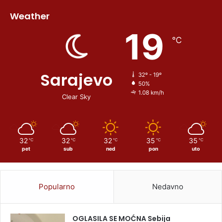
Weather
19
℃
Sarajevo
32º - 19º
50%
1.08 km/h
Clear Sky
32
32
32
35
35
℃
℃
℃
℃
℃
pet
sub
ned
pon
uto
Popularno
Nedavno
OGLASILA SE MOĆNA Sebija