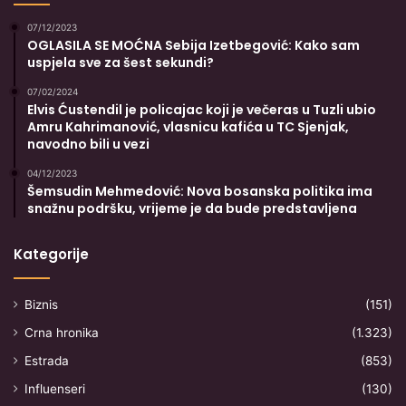
07/12/2023
OGLASILA SE MOĆNA Sebija Izetbegović: Kako sam
uspjela sve za šest sekundi?
07/02/2024
Elvis Ćustendil je policajac koji je večeras u Tuzli ubio
Amru Kahrimanović, vlasnicu kafića u TC Sjenjak,
navodno bili u vezi
04/12/2023
Šemsudin Mehmedović: Nova bosanska politika ima
snažnu podršku, vrijeme je da bude predstavljena
Kategorije
Biznis
(151)
Crna hronika
(1.323)
Estrada
(853)
Influenseri
(130)