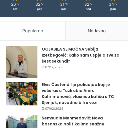
26
32
31
32
34
℃
℃
℃
℃
℃
čet
pet
sub
ned
pon
Popularno
Nedavno
OGLASILA SE MOĆNA Sebija
Izetbegović: Kako sam uspjela sve za
šest sekundi?
07/12/2023
Elvis Ćustendil je policajac koji je
večeras u Tuzli ubio Amru
Kahrimanović, vlasnicu kafića u TC
Sjenjak, navodno bili u vezi
07/02/2024
Šemsudin Mehmedović: Nova
bosanska politika ima snažnu