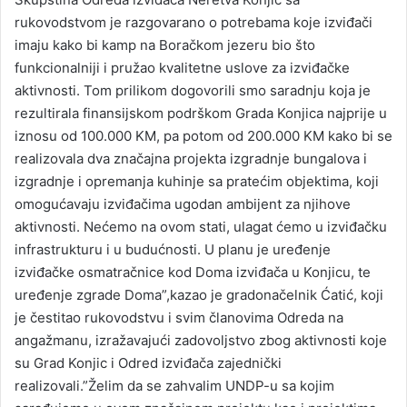
rukovodstvom je razgovarano o potrebama koje izviđači
imaju kako bi kamp na Boračkom jezeru bio što
funkcionalniji i pružao kvalitetne uslove za izviđačke
aktivnosti. Tom prilikom dogovorili smo saradnju koja je
rezultirala finansijskom podrškom Grada Konjica najprije u
iznosu od 100.000 KM, pa potom od 200.000 KM kako bi se
realizovala dva značajna projekta izgradnje bungalova i
izgradnje i opremanja kuhinje sa pratećim objektima, koji
omogućavaju izviđačima ugodan ambijent za njihove
aktivnosti. Nećemo na ovom stati, ulagat ćemo u izviđačku
infrastrukturu i u budućnosti. U planu je uređenje
izviđačke osmatračnice kod Doma izviđača u Konjicu, te
uređenje zgrade Doma”,kazao je gradonačelnik Ćatić, koji
je čestitao rukovodstvu i svim članovima Odreda na
angažmanu, izražavajući zadovoljstvo zbog aktivnosti koje
su Grad Konjic i Odred izviđača zajednički
realizovali.”Želim da se zahvalim UNDP-u sa kojim