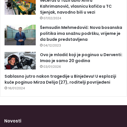
večeras u Tuzli ubio Amru
Kahrimanović, vlasnicu kafića u TC
Sjenjak, navodno bili u vezi
07/02/2024
Šemsudin Mehmedović: Nova bosanska
politika ima snažnu podršku, vrijeme je
da bude predstavljena
04/12/2023
Ovo je mladić koji je poginuo u Derventi:
Imao je samo 20 godina
03/01/2026
Sablasno jutro nakon tragedije u Binježevu! U esploziji
kuće poginuo Mirza Delija (27), roditelji povrijeđeni
16/01/2024
Novosti