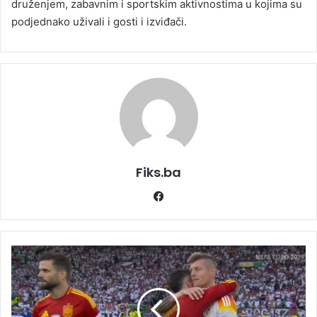
druženjem, zabavnim i sportskim aktivnostima u kojima su
podjednako uživali i gosti i izviđači.
Fiks.ba
Facebook
Čudesni
Toni
Kroos
na
izuzetno