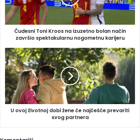
bolan
način
završio
spektakularnu
Čudesni Toni Kroos na izuzetno bolan način
nogometnu
karijeru
završio spektakularnu nogometnu karijeru
U
ovoj
životnoj
dobi
žene
će
najčešće
prevariti
svog
U ovoj životnoj dobi žene će najčešće prevariti
partnera
svog partnera