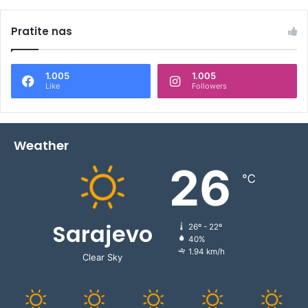
Pratite nas
1.005
1.005
Like
Followers
Weather
26
℃
Sarajevo
26º - 22º
40%
1.94 km/h
Clear Sky