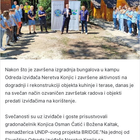
Nakon što je završena izgradnja bungalova u kampu
Odreda izviđača Neretva Konjic i završene aktivnosti na
dogradnji i rekonstrukciji objekta kuhinje i terase, danas je
na svečan način ozvaničen završetak radova i objekti
predati izviđačima na korištenje.
Svečanosti su uz izviđače i goste prisustvovali
gradonačelnik Konjica Osman Ćatić i Božena Kaltak,
menadžerica UNDP-ovog projekta BRIDGE.”Na jednoj od
Skupština Odreda izviđača Neretva Konjic sa