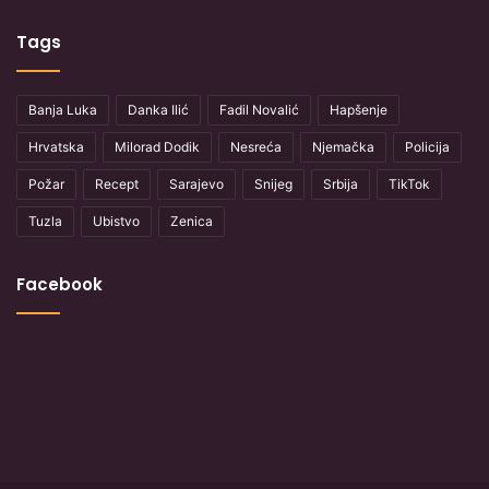
Tags
Banja Luka
Danka Ilić
Fadil Novalić
Hapšenje
Hrvatska
Milorad Dodik
Nesreća
Njemačka
Policija
Požar
Recept
Sarajevo
Snijeg
Srbija
TikTok
Tuzla
Ubistvo
Zenica
Facebook