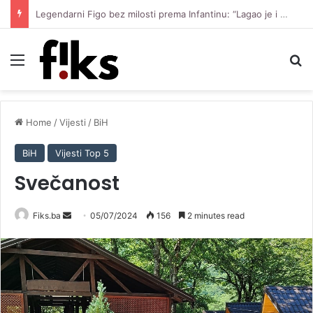
Legendarni Figo bez milosti prema Infantinu: “Lagao je i ukaljao funkciju, sada mora otići”
Menu
Se
Home
/
Vijesti
/
BiH
BiH
Vijesti Top 5
Svečanost
Send
Fiks.ba
05/07/2024
156
2 minutes read
an
email