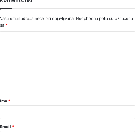
Komentariši
Vaša email adresa neće biti objavljivana.
Neophodna polja su označena
sa
*
K
o
m
e
n
t
a
r
Ime
*
*
Email
*