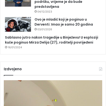
podršku, vrijeme je da bude
predstavljena
04/12/2023
Ovo je mladić koji je poginuo u
Derventi: Imao je samo 20 godina
03/01/2026
Sablasno jutro nakon tragedije u Binježevu! U esploziji
kuće poginuo Mirza Delija (27), roditelji povrijeđeni
16/01/2024
Izdvojeno