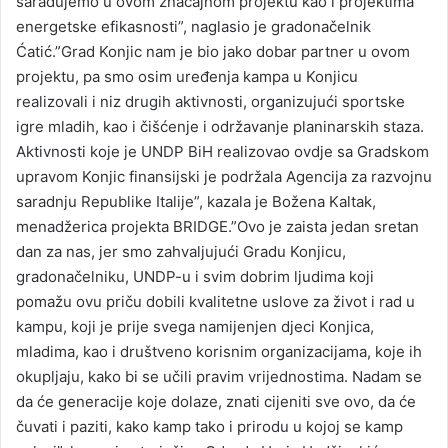
sarađujemo u ovom značajnom projektu kao i projektima
energetske efikasnosti”, naglasio je gradonačelnik
Ćatić.”Grad Konjic nam je bio jako dobar partner u ovom
projektu, pa smo osim uređenja kampa u Konjicu
realizovali i niz drugih aktivnosti, organizujući sportske
igre mladih, kao i čišćenje i održavanje planinarskih staza.
Aktivnosti koje je UNDP BiH realizovao ovdje sa Gradskom
upravom Konjic finansijski je podržala Agencija za razvojnu
saradnju Republike Italije”, kazala je Božena Kaltak,
menadžerica projekta BRIDGE.”Ovo je zaista jedan sretan
dan za nas, jer smo zahvaljujući Gradu Konjicu,
gradonačelniku, UNDP-u i svim dobrim ljudima koji
pomažu ovu priču dobili kvalitetne uslove za život i rad u
kampu, koji je prije svega namijenjen djeci Konjica,
mladima, kao i društveno korisnim organizacijama, koje ih
okupljaju, kako bi se učili pravim vrijednostima. Nadam se
da će generacije koje dolaze, znati cijeniti sve ovo, da će
čuvati i paziti, kako kamp tako i prirodu u kojoj se kamp