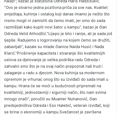
nalazi”; kazao je starješina Odreda Haris Hadžizukić.
“Ovo je stvarno jedna pozitivna priča za sve nas. Kvalitet
smještaja, kuhinje i ostalog koji danas imamo je nešto što
nismo mogli ni zamisliti da ćemo imati, jer smo do sada
razmišljali kako kupiti novi šator u kampu”, kazao je član
Odreda Velid Alihodžić.”Lijepo je bilo i ranije, ali je sada još
ljepše. Radujemo s logorovanju na kojem ćemo se družiti,
zabavljati”, kazale su mlade članice Naida Husić i Nađa
Klarić.”Proširenje kapaciteta i stvaranje što kvalitetnijih
uslova za djelovanje je velika podrška radu Odreda i
zahvalni smo što je na ovaj način prepoznat naš trud i
zalaganje u radu s djecom. Nova kuhinja sa modernom
opremom je vrhunac onog što su izviđači do sada imali u
kampu. Hrana će se moći u budućnosti pripremati na
kvalitetniji, jednostavniji i sigurniji način, što nam svima
mnogo znači”, poručili su Muamer Nuhanović, član
predsjedništva Odreda i Eso Halebić, veteran izviđač, koji
se brine o ekonomiji u kampu.Svečanost je završena