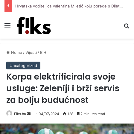
Hrvatska voditeljica Valentina Miletić koju porede s Dilettom Leotom oduševila pozirajući u bikiniju
Menu
Se
Home
/
Vijesti
/
BiH
Uncategorized
Korpa elektrificirala svoje
usluge: Zeleniji i brži servis
za bolju budućnost
Send
Fiks.ba
04/07/2024
128
2 minutes read
an
email