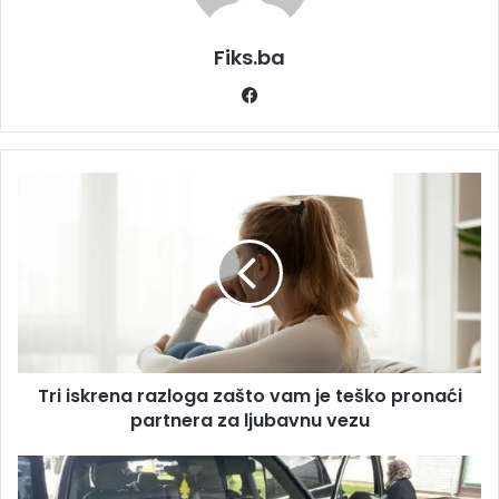
Fiks.ba
Facebook
Tri
iskrena
razloga
zašto
vam
je
teško
pronaći
partnera
Tri iskrena razloga zašto vam je teško pronaći
za
ljubavnu
partnera za ljubavnu vezu
vezu
Srbija:
Žena