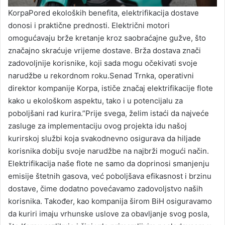
KorpaPored ekoloških benefita, elektrifikacija dostave
donosi i praktične prednosti. Električni motori
omogućavaju brže kretanje kroz saobraćajne gužve, što
značajno skraćuje vrijeme dostave. Brža dostava znači
zadovoljnije korisnike, koji sada mogu očekivati svoje
narudžbe u rekordnom roku.Senad Trnka, operativni
direktor kompanije Korpa, ističe značaj elektrifikacije flote
kako u ekološkom aspektu, tako i u potencijalu za
poboljšani rad kurira.”Prije svega, želim istaći da najveće
zasluge za implementaciju ovog projekta idu našoj
kurirskoj službi koja svakodnevno osigurava da hiljade
korisnika dobiju svoje narudžbe na najbrži mogući način.
Elektrifikacija naše flote ne samo da doprinosi smanjenju
emisije štetnih gasova, već poboljšava efikasnost i brzinu
dostave, čime dodatno povećavamo zadovoljstvo naših
korisnika. Također, kao kompanija širom BiH osiguravamo
da kuriri imaju vrhunske uslove za obavljanje svog posla,