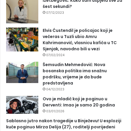
Izetbegović: Kako sam uspjela sve za
šest sekundi?
07/12/2023
Elvis Ćustendil je policajac koji je
večeras u Tuzli ubio Amru
Kahrimanović, vlasnicu kafića u TC
Sjenjak, navodno bili u vezi
07/02/2024
Šemsudin Mehmedović: Nova
bosanska politika ima snažnu
podršku, vrijeme je da bude
predstavljena
04/12/2023
Ovo je mladić koji je poginuo u
Derventi: Imao je samo 20 godina
03/01/2026
Sablasno jutro nakon tragedije u Binježevu! U esploziji
kuće poginuo Mirza Delija (27), roditelji povrijeđeni