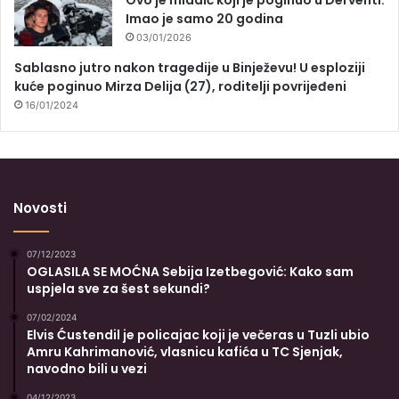
Ovo je mladić koji je poginuo u Derventi:
Imao je samo 20 godina
03/01/2026
Sablasno jutro nakon tragedije u Binježevu! U esploziji
kuće poginuo Mirza Delija (27), roditelji povrijeđeni
16/01/2024
Novosti
07/12/2023
OGLASILA SE MOĆNA Sebija Izetbegović: Kako sam
uspjela sve za šest sekundi?
07/02/2024
Elvis Ćustendil je policajac koji je večeras u Tuzli ubio
Amru Kahrimanović, vlasnicu kafića u TC Sjenjak,
navodno bili u vezi
04/12/2023