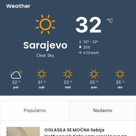
Weather
32
℃
Sarajevo
32º - 22º
25%
4.13 km/h
Clear Sky
32
31
33
35
35
℃
℃
℃
℃
℃
pet
sub
ned
pon
uto
Popularno
Nedavno
OGLASILA SE MOĆNA Sebija