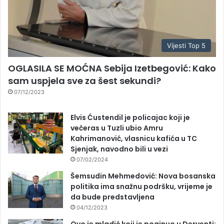
Vijesti Top 5
OGLASILA SE MOĆNA Sebija Izetbegović: Kako
sam uspjela sve za šest sekundi?
07/12/2023
Elvis Ćustendil je policajac koji je
večeras u Tuzli ubio Amru
Kahrimanović, vlasnicu kafića u TC
Sjenjak, navodno bili u vezi
07/02/2024
Šemsudin Mehmedović: Nova bosanska
politika ima snažnu podršku, vrijeme je
da bude predstavljena
04/12/2023