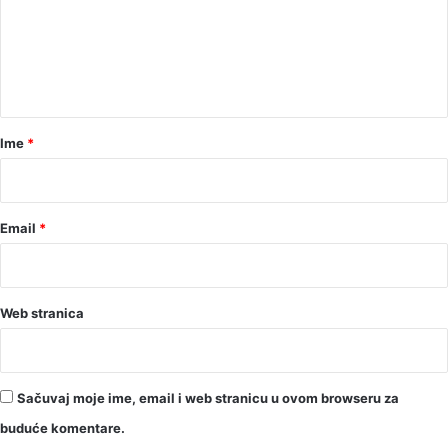
e
n
t
a
r
Ime
*
*
Email
*
Web stranica
Sačuvaj moje ime, email i web stranicu u ovom browseru za
buduće komentare.