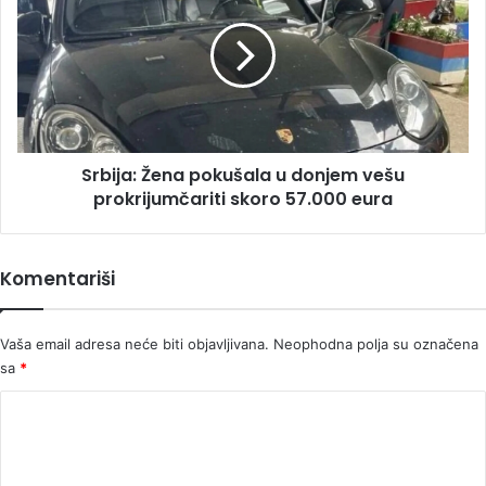
pokušala
u
donjem
vešu
prokrijumčariti
skoro
57.000
Srbija: Žena pokušala u donjem vešu
eura
prokrijumčariti skoro 57.000 eura
Komentariši
Vaša email adresa neće biti objavljivana.
Neophodna polja su označena
sa
*
K
o
m