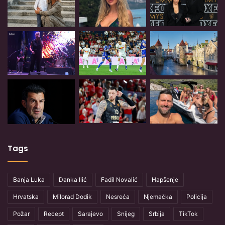
Tags
Banja Luka
Danka Ilić
Fadil Novalić
Hapšenje
Hrvatska
Milorad Dodik
Nesreća
Njemačka
Policija
Požar
Recept
Sarajevo
Snijeg
Srbija
TikTok