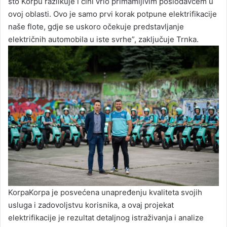
što Korpu razlikuje i čini vrlo primamljivim poslodavcem u
ovoj oblasti. Ovo je samo prvi korak potpune elektrifikacije
naše flote, gdje se uskoro očekuje predstavljanje
električnih automobila u iste svrhe”, zaključuje Trnka.
KorpaKorpa je posvećena unapređenju kvaliteta svojih
usluga i zadovoljstvu korisnika, a ovaj projekat
elektrifikacije je rezultat detaljnog istraživanja i analize