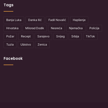
Tags
Banja Luka
Danka Ilić
Fadil Novalić
Hapšenje
Hrvatska
Milorad Dodik
Nesreća
Njemačka
Policija
Požar
Recept
Sarajevo
Snijeg
Srbija
TikTok
Tuzla
Ubistvo
Zenica
Facebook