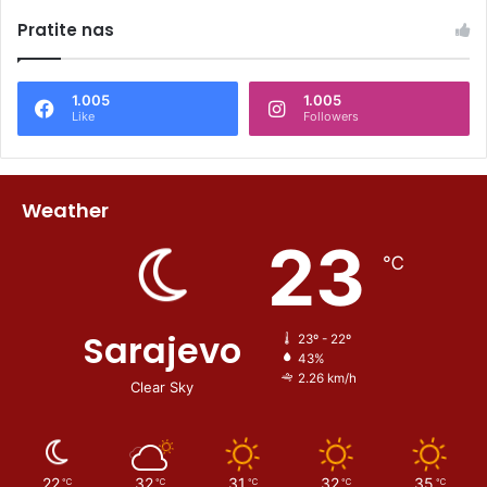
Pratite nas
1.005
1.005
Like
Followers
Weather
23
℃
Sarajevo
23º - 22º
43%
2.26 km/h
Clear Sky
22
32
31
32
35
℃
℃
℃
℃
℃