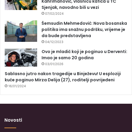
Kahrimanović, vlasnicu kafića u TC
Sjenjak, navodno bili u vezi
07/02/2024
Šemsudin Mehmedović: Nova bosanska
politika ima snažnu podršku, vrijeme je
da bude predstavljena
04/12/2023
Ovo je mladić koji je poginuo u Derventi:
Imao je samo 20 godina
03/01/2026
Sablasno jutro nakon tragedije u Binježevu! U esploziji
kuće poginuo Mirza Delija (27), roditelji povrijeđeni
16/01/2024
Novosti