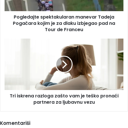
za
dlaku
Pogledajte spektakularan manevar Tadeja
izbjegao
pad
Pogačara kojim je za dlaku izbjegao pad na
na
Tour de Franceu
Tour
de
Tri
Franceu
iskrena
razloga
zašto
vam
je
teško
pronaći
partnera
Tri iskrena razloga zašto vam je teško pronaći
za
ljubavnu
partnera za ljubavnu vezu
vezu
Komentariši