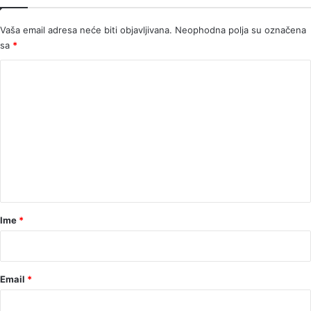
Vaša email adresa neće biti objavljivana.
Neophodna polja su označena
sa
*
K
o
m
e
n
t
a
r
Ime
*
*
Email
*