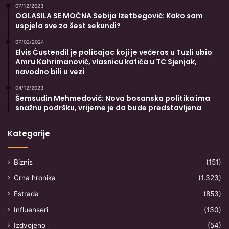
07/12/2023
OGLASILA SE MOĆNA Sebija Izetbegović: Kako sam
uspjela sve za šest sekundi?
07/02/2024
Elvis Ćustendil je policajac koji je večeras u Tuzli ubio
Amru Kahrimanović, vlasnicu kafića u TC Sjenjak,
navodno bili u vezi
04/12/2023
Šemsudin Mehmedović: Nova bosanska politika ima
snažnu podršku, vrijeme je da bude predstavljena
Kategorije
Biznis
(151)
Crna hronika
(1.323)
Estrada
(853)
Influenseri
(130)
Izdvojeno
(54)