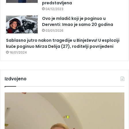
predstavljena
04/12/2023
Ovo je mladić koji je poginuo u
Derventi: Imao je samo 20 godina
03/01/2026
Sablasno jutro nakon tragedije u Binježevu! U esploziji
kuće poginuo Mirza Delija (27), roditelji povrijeđeni
16/01/2024
Izdvojeno