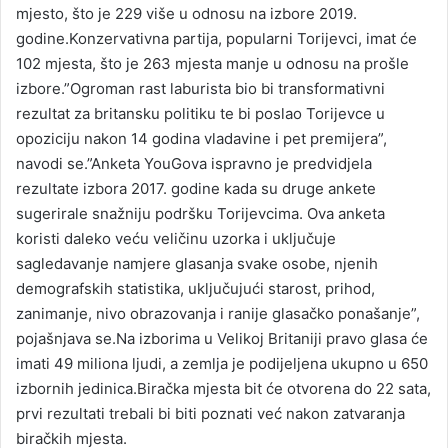
mjesto, što je 229 više u odnosu na izbore 2019.
godine.Konzervativna partija, popularni Torijevci, imat će
102 mjesta, što je 263 mjesta manje u odnosu na prošle
izbore.”Ogroman rast laburista bio bi transformativni
rezultat za britansku politiku te bi poslao Torijevce u
opoziciju nakon 14 godina vladavine i pet premijera”,
navodi se.”Anketa YouGova ispravno je predvidjela
rezultate izbora 2017. godine kada su druge ankete
sugerirale snažniju podršku Torijevcima. Ova anketa
koristi daleko veću veličinu uzorka i uključuje
sagledavanje namjere glasanja svake osobe, njenih
demografskih statistika, uključujući starost, prihod,
zanimanje, nivo obrazovanja i ranije glasačko ponašanje”,
pojašnjava se.Na izborima u Velikoj Britaniji pravo glasa će
imati 49 miliona ljudi, a zemlja je podijeljena ukupno u 650
izbornih jedinica.Biračka mjesta bit će otvorena do 22 sata,
prvi rezultati trebali bi biti poznati već nakon zatvaranja
biračkih mjesta.