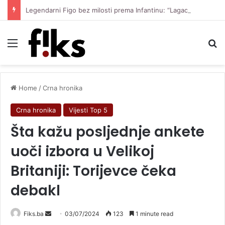
Legendarni Figo bez milosti prema Infantinu: “Lagao je i ukaljao funkciju, sada mora otići”
Menu
Se
Home
/
Crna hronika
Crna hronika
Vijesti Top 5
Šta kažu posljednje ankete
uoči izbora u Velikoj
Britaniji: Torijevce čeka
debakl
Send
Fiks.ba
03/07/2024
123
1 minute read