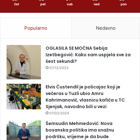
čet
pet
sub
ned
pon
Popularno
Nedavno
OGLASILA SE MOĆNA Sebija
Izetbegović: Kako sam uspjela sve za
šest sekundi?
07/12/2023
Elvis Ćustendil je policajac koji je
večeras u Tuzli ubio Amru
Kahrimanović, vlasnicu kafića u TC
Sjenjak, navodno bili u vezi
07/02/2024
Šemsudin Mehmedović: Nova
bosanska politika ima snažnu
podršku, vrijeme je da bude