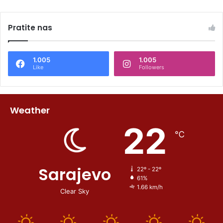
Pratite nas
1.005
1.005
Like
Followers
Weather
22
℃
Sarajevo
22º - 22º
61%
1.66 km/h
Clear Sky