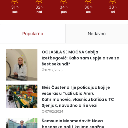
31
32
34
36
33
℃
℃
℃
℃
℃
sub
ned
pon
uto
sri
Popularno
Nedavno
OGLASILA SE MOĆNA Sebija
Izetbegović: Kako sam uspjela sve za
šest sekundi?
07/12/2023
Elvis Ćustendil je policajac koji je
večeras u Tuzli ubio Amru
Kahrimanović, vlasnicu kafića u TC
Sjenjak, navodno bili u vezi
07/02/2024
Šemsudin Mehmedović: Nova
bosanska politika ima snažnu