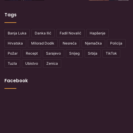
Tags
Banja Luka
Danka Ilić
Fadil Novalić
Hapšenje
Hrvatska
Milorad Dodik
Nesreća
Njemačka
Policija
Požar
Recept
Sarajevo
Snijeg
Srbija
TikTok
Tuzla
Ubistvo
Zenica
Facebook