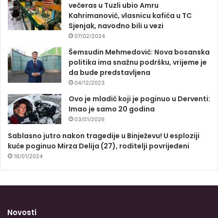
večeras u Tuzli ubio Amru
Kahrimanović, vlasnicu kafića u TC
Sjenjak, navodno bili u vezi
07/02/2024
Šemsudin Mehmedović: Nova bosanska
politika ima snažnu podršku, vrijeme je
da bude predstavljena
04/12/2023
Ovo je mladić koji je poginuo u Derventi:
Imao je samo 20 godina
03/01/2026
Sablasno jutro nakon tragedije u Binježevu! U esploziji
kuće poginuo Mirza Delija (27), roditelji povrijeđeni
16/01/2024
Novosti