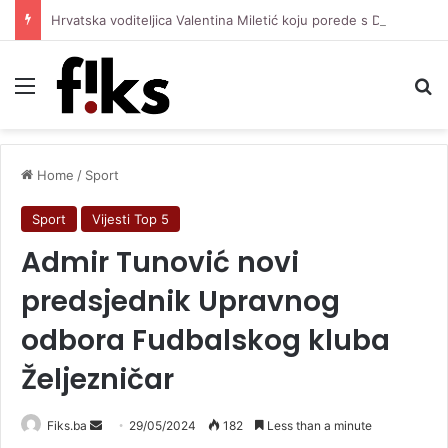
Hrvatska voditeljica Valentina Miletić koju porede s Dilettom Leotom oduševila pozirajući u bikiniju
Menu
Se
Home
/
Sport
Sport
Vijesti Top 5
Admir Tunović novi
predsjednik Upravnog
odbora Fudbalskog kluba
Željezničar
Send
Fiks.ba
29/05/2024
182
Less than a minute