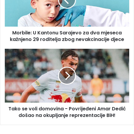
za
dva
mjeseca
kažnjeno
29
Morbile: U Kantonu Sarajevo za dva mjeseca
roditelja
zbog
kažnjeno 29 roditelja zbog nevakcinacije djece
nevakcinacije
djece
Tako
se
voli
domovina
-
Povrijeđeni
Amar
Dedić
došao
Tako se voli domovina - Povrijeđeni Amar Dedić
na
okupljanje
došao na okupljanje reprezentacije BiH!
reprezentacije
BiH!