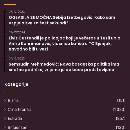
07/12/2023
OGLASILA SE MOĆNA Sebija Izetbegović: Kako sam
uspjela sve za šest sekundi?
07/02/2024
Elvis Ćustendil je policajac koji je večeras u Tuzli ubio
Amru Kahrimanović, vlasnicu kafića u TC Sjenjak,
navodno bili u vezi
04/12/2023
Šemsudin Mehmedović: Nova bosanska politika ima
snažnu podršku, vrijeme je da bude predstavljena
Kategorije
Biznis
(151)
Crna hronika
(1.323)
Estrada
(857)
Influenseri
(130)