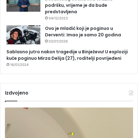
podršku, vrijeme je da bude
predstavljena
04/12/2023
Ovo je mladić koji je poginuo u
Derventi: Imao je samo 20 godina
03/01/2026
Sablasno jutro nakon tragedije u Binježevu! U esploziji
kuće poginuo Mirza Delija (27), roditelji povrijeđeni
16/01/2024
Izdvojeno