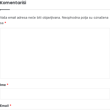
Komentariši
Vaša email adresa neće biti objavljivana.
Neophodna polja su označena
sa
*
K
o
m
e
n
t
a
r
Ime
*
*
Email
*