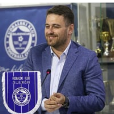
an
email