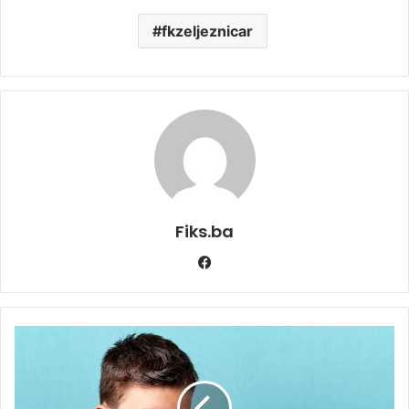
fkzeljeznicar
Fiks.ba
Facebook
Morbile:
U
Kantonu
Sarajevo