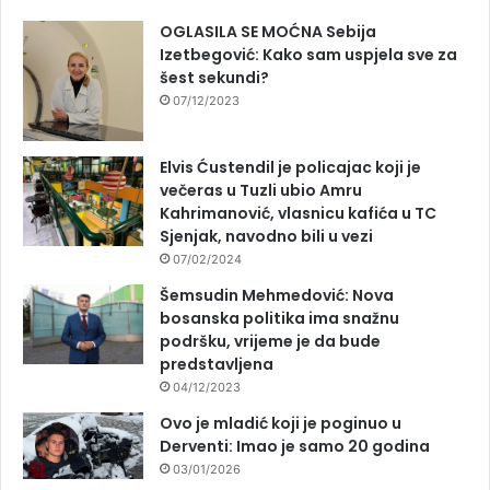
OGLASILA SE MOĆNA Sebija
Izetbegović: Kako sam uspjela sve za
šest sekundi?
07/12/2023
Elvis Ćustendil je policajac koji je
večeras u Tuzli ubio Amru
Kahrimanović, vlasnicu kafića u TC
Sjenjak, navodno bili u vezi
07/02/2024
Šemsudin Mehmedović: Nova
bosanska politika ima snažnu
podršku, vrijeme je da bude
predstavljena
04/12/2023
Ovo je mladić koji je poginuo u
Derventi: Imao je samo 20 godina
03/01/2026