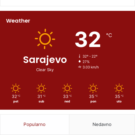
Weather
32
℃
Sarajevo
32º - 22º
27%
3.03 km/h
Clear Sky
32
31
33
35
35
℃
℃
℃
℃
℃
pet
sub
ned
pon
uto
Popularno
Nedavno