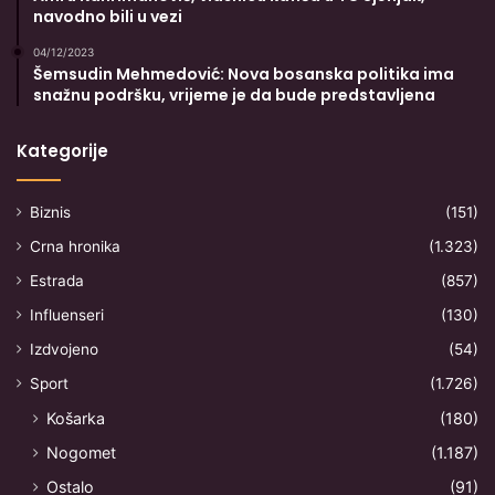
navodno bili u vezi
04/12/2023
Šemsudin Mehmedović: Nova bosanska politika ima
snažnu podršku, vrijeme je da bude predstavljena
Kategorije
Biznis
(151)
Crna hronika
(1.323)
Estrada
(857)
Influenseri
(130)
Izdvojeno
(54)
Sport
(1.726)
Košarka
(180)
Nogomet
(1.187)
Ostalo
(91)