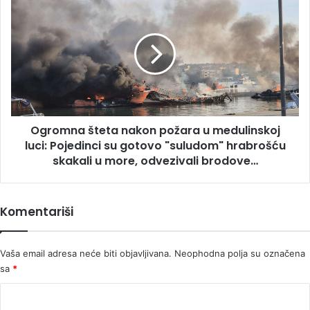
šteta
nakon
požara
u
medulinskoj
luci:
Pojedinci
su
Ogromna šteta nakon požara u medulinskoj
gotovo
"suludom"
luci: Pojedinci su gotovo "suludom" hrabrošću
hrabrošću
skakali u more, odvezivali brodove…
skakali
u
more,
Komentariši
odvezivali
brodove…
Vaša email adresa neće biti objavljivana.
Neophodna polja su označena
sa
*
K