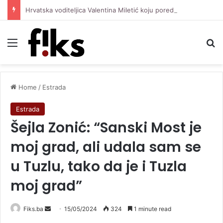
Hrvatska voditeljica Valentina Miletić koju porede s Dilettom Leotom oduševila pozirajući u bikiniju
Menu
Se
Home
/
Estrada
Estrada
Šejla Zonić: “Sanski Most je
moj grad, ali udala sam se
u Tuzlu, tako da je i Tuzla
moj grad”
Send
Fiks.ba
15/05/2024
324
1 minute read
an