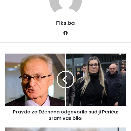
Fiks.ba
Facebook
Pravda
za
Dženana
odgovorila
sudiji
Periću:
Sram
vas
bilo!
Pravda za Dženana odgovorila sudiji Periću:
Sram vas bilo!
Ogromna