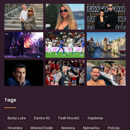
Tags
Banja Luka
Danka Ilić
Fadil Novalić
Hapšenje
Hrvatska
Milorad Dodik
Nesreća
Njemačka
Policija