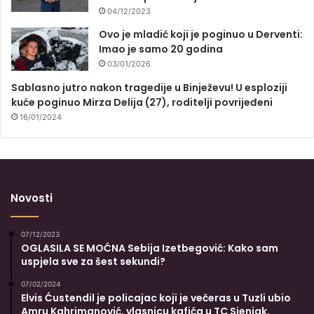
04/12/2023
Ovo je mladić koji je poginuo u Derventi:
Imao je samo 20 godina
03/01/2026
Sablasno jutro nakon tragedije u Binježevu! U esploziji
kuće poginuo Mirza Delija (27), roditelji povrijeđeni
16/01/2024
Novosti
07/12/2023
OGLASILA SE MOĆNA Sebija Izetbegović: Kako sam
uspjela sve za šest sekundi?
07/02/2024
Elvis Ćustendil je policajac koji je večeras u Tuzli ubio
Amru Kahrimanović, vlasnicu kafića u TC Sjenjak,