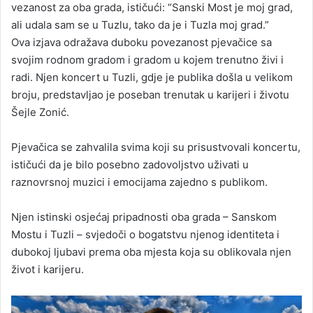
vezanost za oba grada, ističući: “Sanski Most je moj grad,
ali udala sam se u Tuzlu, tako da je i Tuzla moj grad.”
Ova izjava odražava duboku povezanost pjevačice sa
svojim rodnom gradom i gradom u kojem trenutno živi i
radi. Njen koncert u Tuzli, gdje je publika došla u velikom
broju, predstavljao je poseban trenutak u karijeri i životu
Šejle Zonić.
Pjevačica se zahvalila svima koji su prisustvovali koncertu,
ističući da je bilo posebno zadovoljstvo uživati u
raznovrsnoj muzici i emocijama zajedno s publikom.
Njen istinski osjećaj pripadnosti oba grada – Sanskom
Mostu i Tuzli – svjedoči o bogatstvu njenog identiteta i
dubokoj ljubavi prema oba mjesta koja su oblikovala njen
život i karijeru.