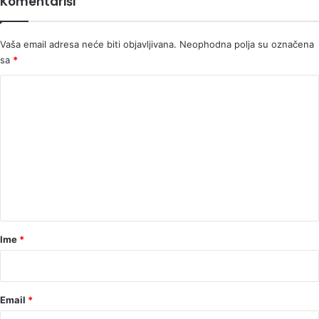
Komentariši
Vaša email adresa neće biti objavljivana.
Neophodna polja su označena
sa
*
K
o
m
e
n
t
a
r
Ime
*
*
Email
*