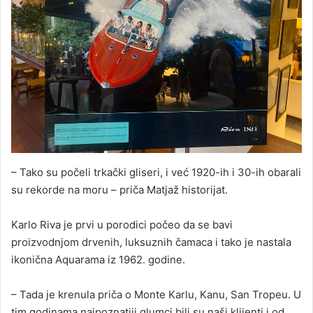
– Tako su počeli trkački gliseri, i već 1920-ih i 30-ih obarali
su rekorde na moru – priča Matjaž historijat.
Karlo Riva je prvi u porodici počeo da se bavi
proizvodnjom drvenih, luksuznih čamaca i tako je nastala
ikonična Aquarama iz 1962. godine.
– Tada je krenula priča o Monte Karlu, Kanu, San Tropeu. U
tim godinama najpoznatiji glumci bili su naši klijenti i od