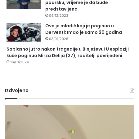
podršku, vrijeme je da bude
predstavljena
04/12/2023
Ovo je mladić koji je poginuo u
Derventi: Imao je samo 20 godina
03/01/2026
Sablasno jutro nakon tragedije u Binježevu! U esploziji
kuće poginuo Mirza Delija (27), roditelji povrijeđeni
16/01/2024
Izdvojeno