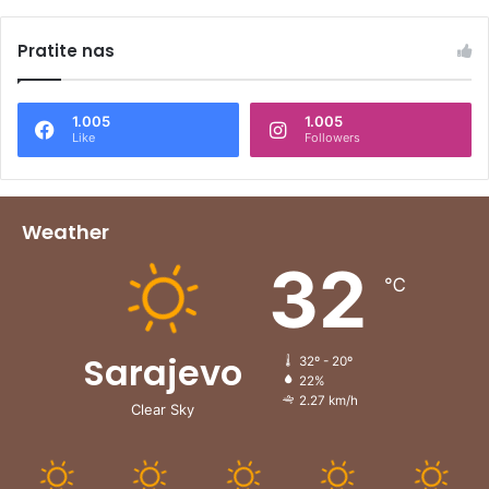
Pratite nas
1.005
1.005
Like
Followers
Weather
32
℃
Sarajevo
32º - 20º
22%
2.27 km/h
Clear Sky