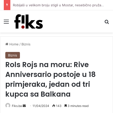
Robijaši u velikom broju stigli u Mostar, nesebično pružaju podršku Čeliku protiv Zrinjskog
Menu
Se
Home
/
Biznis
Biznis
Rols Rojs na moru: Rive
Anniversario postoje u 18
primjeraka, jedan od tri
kupca sa Balkana
Send
Fiks.ba
11/04/2024
143
3 minutes read
an