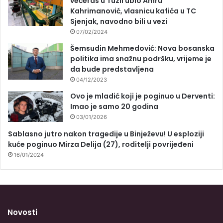
večeras u Tuzli ubio Amru
Kahrimanović, vlasnicu kafića u TC
Sjenjak, navodno bili u vezi
07/02/2024
Šemsudin Mehmedović: Nova bosanska
politika ima snažnu podršku, vrijeme je
da bude predstavljena
04/12/2023
Ovo je mladić koji je poginuo u Derventi:
Imao je samo 20 godina
03/01/2026
Sablasno jutro nakon tragedije u Binježevu! U esploziji
kuće poginuo Mirza Delija (27), roditelji povrijeđeni
16/01/2024
Novosti