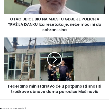
JE
POLICIJA
TRAŽILA
OTAC UBICE BIO NA MJESTU GDJE JE POLICIJA
DANKU
Iza
TRAŽILA DANKU Iza rešetaka je, neće moći ni da
rešetaka
sahrani sina
je,
neće
Federalno
moći
ministarstvo
ni
će
da
u
sahrani
potpunosti
sina
snositi
troškove
obnove
doma
Federalno ministarstvo će u potpunosti snositi
porodice
Mušinović
troškove obnove doma porodice Mušinović