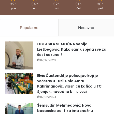
32
34
32
31
30
℃
℃
℃
℃
℃
pon
uto
sri
čet
pet
Popularno
Nedavno
OGLASILA SE MOĆNA Sebija
Izetbegović: Kako sam uspjela sve za
šest sekundi?
07/12/2023
Elvis Ćustendil je policajac koji je
večeras u Tuzli ubio Amru
Kahrimanović, vlasnicu kafića u TC
Sjenjak, navodno bili u vezi
07/02/2024
Šemsudin Mehmedović: Nova
bosanska politika ima snažnu