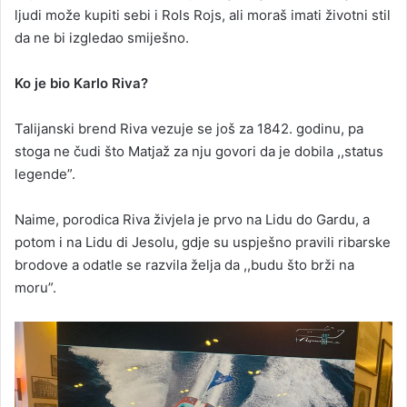
ljudi može kupiti sebi i Rols Rojs, ali moraš imati životni stil
da ne bi izgledao smiješno.
Ko je bio Karlo Riva?
Talijanski brend Riva vezuje se još za 1842. godinu, pa
stoga ne čudi što Matjaž za nju govori da je dobila ,,status
legende”.
Naime, porodica Riva živjela je prvo na Lidu do Gardu, a
potom i na Lidu di Jesolu, gdje su uspješno pravili ribarske
brodove a odatle se razvila želja da ,,budu što brži na
moru”.