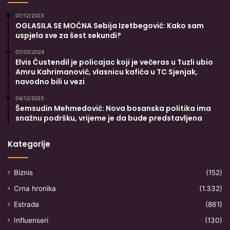
07/12/2023
OGLASILA SE MOĆNA Sebija Izetbegović: Kako sam
uspjela sve za šest sekundi?
07/02/2024
Elvis Ćustendil je policajac koji je večeras u Tuzli ubio
Amru Kahrimanović, vlasnicu kafića u TC Sjenjak,
navodno bili u vezi
04/12/2023
Šemsudin Mehmedović: Nova bosanska politika ima
snažnu podršku, vrijeme je da bude predstavljena
Kategorije
Biznis
(152)
Crna hronika
(1.332)
Estrada
(861)
Influenseri
(130)