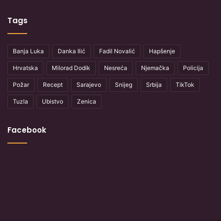
Tags
Banja Luka
Danka Ilić
Fadil Novalić
Hapšenje
Hrvatska
Milorad Dodik
Nesreća
Njemačka
Policija
Požar
Recept
Sarajevo
Snijeg
Srbija
TikTok
Tuzla
Ubistvo
Zenica
Facebook