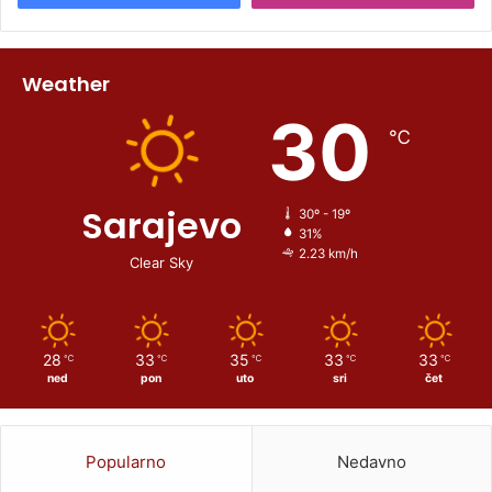
Weather
30
℃
Sarajevo
30º - 19º
31%
2.23 km/h
Clear Sky
28
33
35
33
33
℃
℃
℃
℃
℃
ned
pon
uto
sri
čet
Popularno
Nedavno