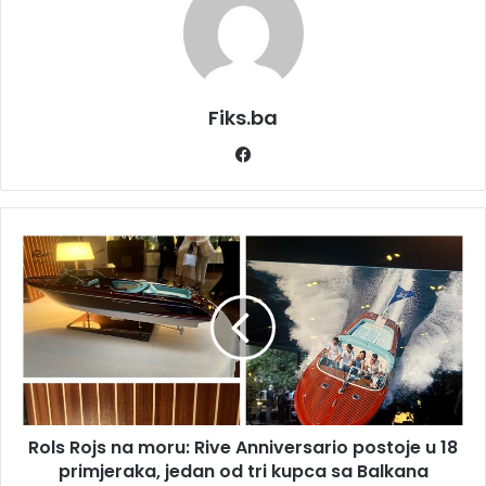
Fiks.ba
Facebook
Rols
Rojs
na
moru:
Rive
Anniversario
postoje
u
18
Rols Rojs na moru: Rive Anniversario postoje u 18
primjeraka,
jedan
primjeraka, jedan od tri kupca sa Balkana