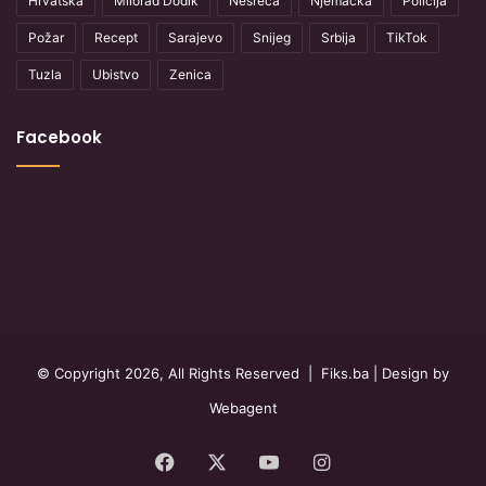
Hrvatska
Milorad Dodik
Nesreća
Njemačka
Policija
Požar
Recept
Sarajevo
Snijeg
Srbija
TikTok
Tuzla
Ubistvo
Zenica
Facebook
© Copyright 2026, All Rights Reserved |
Fiks.ba
| Design by
Webagent
Facebook
X
YouTube
Instagram