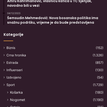
Amru Kahrimanović, vlasnicu kafića u TC Sjenjak,
navodno bili u vezi
04/12/2023
Šemsudin Mehmedović: Nova bosanska politika ima
snažnu podršku, vrijeme je da bude predstavljena
Kategorije
Biznis
(152)
Crna hronika
(1.326)
Estrada
(857)
Influenseri
(130)
Izdvojeno
(54)
Sport
(1.729)
Košarka
(180)
Nogomet
(1.190)