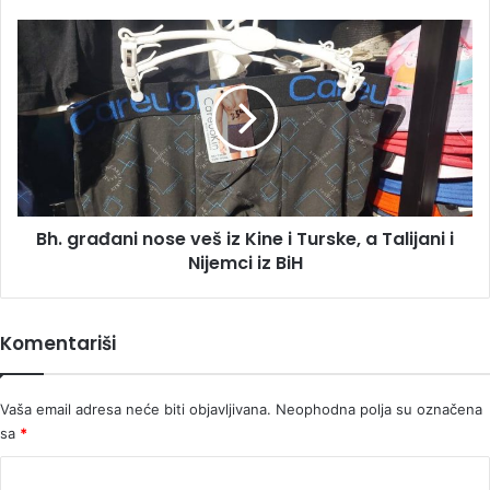
od
tri
Bh.
kupca
građani
sa
nose
Balkana
veš
iz
Kine
i
Turske,
a
Bh. građani nose veš iz Kine i Turske, a Talijani i
Talijani
i
Nijemci iz BiH
Nijemci
iz
BiH
Komentariši
Vaša email adresa neće biti objavljivana.
Neophodna polja su označena
sa
*
K