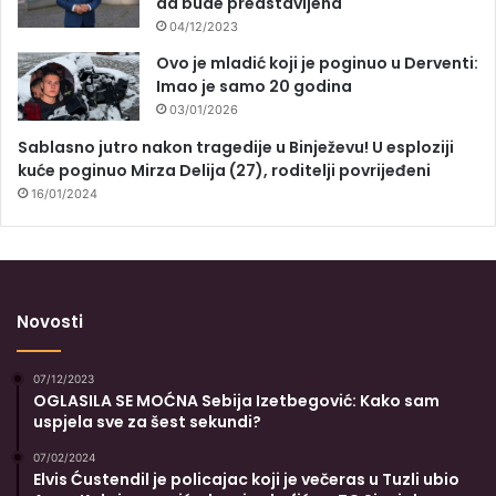
da bude predstavljena
04/12/2023
Ovo je mladić koji je poginuo u Derventi:
Imao je samo 20 godina
03/01/2026
Sablasno jutro nakon tragedije u Binježevu! U esploziji
kuće poginuo Mirza Delija (27), roditelji povrijeđeni
16/01/2024
Novosti
07/12/2023
OGLASILA SE MOĆNA Sebija Izetbegović: Kako sam
uspjela sve za šest sekundi?
07/02/2024
Elvis Ćustendil je policajac koji je večeras u Tuzli ubio