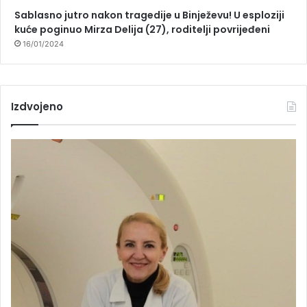
Sablasno jutro nakon tragedije u Binježevu! U esploziji
kuće poginuo Mirza Delija (27), roditelji povrijeđeni
16/01/2024
Izdvojeno