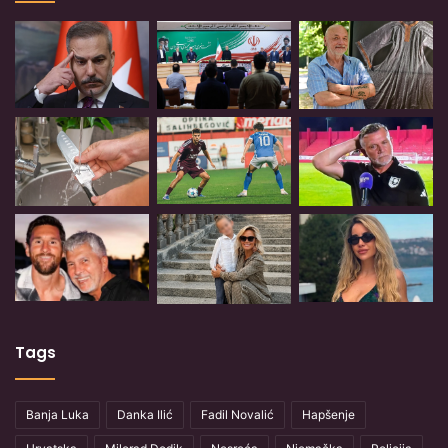
Tags
Banja Luka
Danka Ilić
Fadil Novalić
Hapšenje