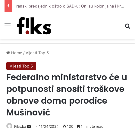
Zoran Lešić o izložbi kostima velikana bh. teatra na Vilsonovom šetalištu: Zaboravljamo ljude s kojima smo živjeli
Menu
Se
Home
/
Vijesti Top 5
Vijesti Top 5
Federalno ministarstvo će u
potpunosti snositi troškove
obnove doma porodice
Mušinović
Send
Fiks.ba
11/04/2024
130
1 minute read
an