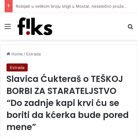
Robijaši u velikom broju stigli u Mostar, nesebično pružaju podršku Čeliku protiv Zrinjskog
Menu
Se
Home
/
Estrada
Estrada
Slavica Ćukteraš o TEŠKOJ
BORBI ZA STARATELJSTVO
“Do zadnje kapi krvi ću se
boriti da kćerka bude pored
mene”