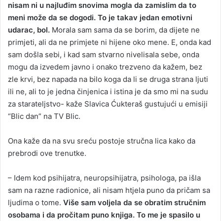
nisam ni u najluđim snovima mogla da zamislim da to
meni može da se dogodi. To je takav jedan emotivni
udarac, bol.
Morala sam sama da se borim, da dijete ne
primjeti, ali da ne primjete ni hijene oko mene. E, onda kad
sam došla sebi, i kad sam stvarno nivelisala sebe, onda
mogu da izvedem javno i onako trezveno da kažem, bez
zle krvi, bez napada na bilo koga da li se druga strana ljuti
ili ne, ali to je jedna činjenica i istina je da smo mi na sudu
za starateljstvo- kaže Slavica Ćukteraš gustujući u emisiji
“Blic dan” na TV Blic.
Ona kaže da na svu sreću postoje stručna lica kako da
prebrodi ove trenutke.
– Idem kod psihijatra, neuropsihijatra, psihologa, pa išla
sam na razne radionice, ali nisam htjela puno da pričam sa
ljudima o tome.
Više sam voljela da se obratim stručnim
osobama i da pročitam puno knjiga. To me je spasilo u