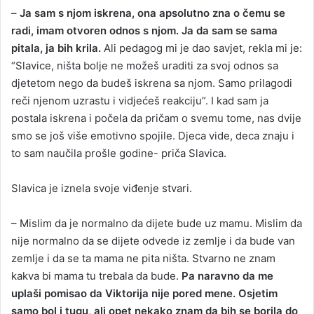
–
Ja sam s njom iskrena, ona apsolutno zna o čemu se
radi, imam otvoren odnos s njom. Ja da sam se sama
pitala, ja bih krila.
Ali pedagog mi je dao savjet, rekla mi je:
“Slavice, ništa bolje ne možeš uraditi za svoj odnos sa
djetetom nego da budeš iskrena sa njom. Samo prilagodi
reči njenom uzrastu i vidjećeš reakciju”. I kad sam ja
postala iskrena i počela da pričam o svemu tome, nas dvije
smo se još više emotivno spojile. Djeca vide, deca znaju i
to sam naučila prošle godine- priča Slavica.
Slavica je iznela svoje viđenje stvari.
– Mislim da je normalno da dijete bude uz mamu. Mislim da
nije normalno da se dijete odvede iz zemlje i da bude van
zemlje i da se ta mama ne pita ništa. Stvarno ne znam
kakva bi mama tu trebala da bude.
Pa naravno da me
uplaši pomisao da Viktorija nije pored mene. Osjetim
samo bol i tugu, ali opet nekako znam da bih se borila do