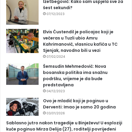
Izetbegović: Kako sam uspjela sve za
šest sekundi?
07/12/2023
Elvis Ćustendil je policajac koji je
večeras u Tuzli ubio Amru
Kahrimanović, vlasnicu kafića u TC
Sjenjak, navodno bili u vezi
07/02/2024
Šemsudin Mehmedović: Nova
bosanska politika ima snažnu
podršku, vrijeme je da bude
predstavljena
04/12/2023
Ovo je mladić koji je poginuo u
Derventi: Imao je samo 20 godina
03/01/2026
Sablasno jutro nakon tragedije u Binježevu! U esploziji
kuće poginuo Mirza Delija (27), roditelji povrijeđeni