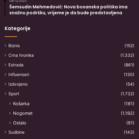
04/12/2023
Šemsudin Mehmedović: Nova bosanska politika ima
snažnu podršku, vrijeme je da bude predstavljena
Kategorije
Biznis
(152)
Crna hronika
(1.332)
Estrada
(861)
Influenseri
(130)
Izdvojeno
(54)
Sport
(1.732)
Košarka
(181)
Nogomet
(1.192)
Ostalo
(91)
Sudbine
(143)