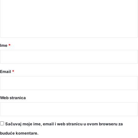
e
n
t
a
r
Ime
*
*
Email
*
Web stranica
Sačuvaj moje ime, email i web stranicu u ovom browseru za
buduće komentare.