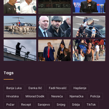
Tags
Banja Luka
Danka Ilić
Fadil Novalić
Hapšenje
Hrvatska
Milorad Dodik
Nesreća
Njemačka
Policija
Požar
Recept
Sarajevo
Snijeg
Srbija
TikTok