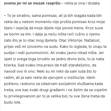
svemu jer mi se mozak raspršio
– rekla je ona i dodala:
– To je strašno, sama pomisao, ali ja bih slagala kada bih
rekla da u nekom momentu nije prošla pomisao kroz moje
tijelo i osjećaj da moje dijete nije pored mene. Kroz suze
se borim sa tim. I dalje ja neću ništa reći ružno o njemu
zato što je to otac mog djeteta. Otac Viktorije. Nažalost,
prljav veš mi iznosimo na sudu. Kako to izgleda, to znaju te
sudije i naši punomoćnici. Ali ovako javno nikad ništa. Jer
opet iz svega toga izrodilo se jedno divno biće, to je naša
kćerka. Sad svako ima pravo da traži starateljstvo, da
navodi ovo ili ono. Neki su mi rekli da sam luda što to
radim, ali ja sam rekla da vjerujem u institucije. Idem
pošteno, redovno sa odazivam socijalnim službama kada
treba, sve kao svaki drugi građanin i ne želim da se osjetim
tu privilegovanom jer to je velika bol, tu sve žena treba da
budu iste.