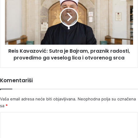
VRATA
Sutra
je
Bajram,
praznik
radosti,
provedimo
ga
Reis Kavazović: Sutra je Bajram, praznik radosti,
veselog
lica
provedimo ga veselog lica i otvorenog srca
i
otvorenog
srca
Komentariši
Vaša email adresa neće biti objavljivana.
Neophodna polja su označena
sa
*
K
o
m