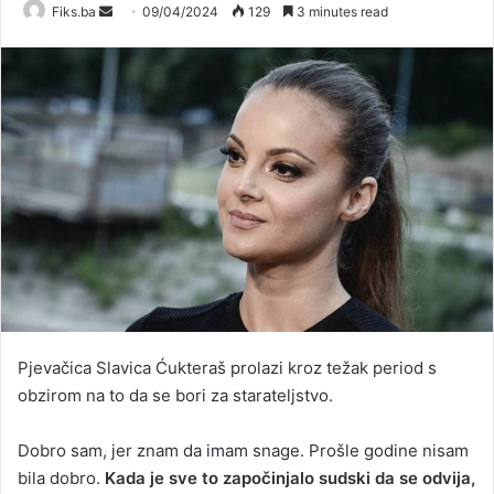
Send
Fiks.ba
09/04/2024
129
3 minutes read
an
email
Pjevačica Slavica Ćukteraš prolazi kroz težak period s
obzirom na to da se bori za starateljstvo.
Dobro sam, jer znam da imam snage. Prošle godine nisam
bila dobro.
Kada je sve to započinjalo sudski da se odvija,