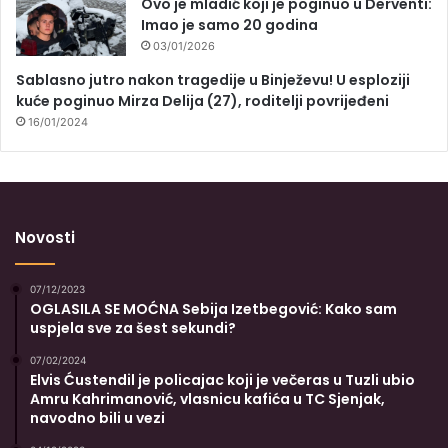
Ovo je mladić koji je poginuo u Derventi:
Imao je samo 20 godina
03/01/2026
Sablasno jutro nakon tragedije u Binježevu! U esploziji
kuće poginuo Mirza Delija (27), roditelji povrijeđeni
16/01/2024
Novosti
07/12/2023
OGLASILA SE MOĆNA Sebija Izetbegović: Kako sam
uspjela sve za šest sekundi?
07/02/2024
Elvis Ćustendil je policajac koji je večeras u Tuzli ubio
Amru Kahrimanović, vlasnicu kafića u TC Sjenjak,
navodno bili u vezi