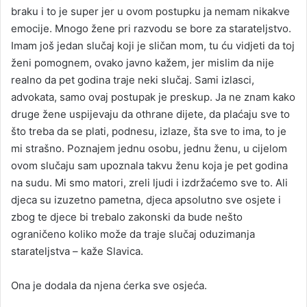
braku i to je super jer u ovom postupku ja nemam nikakve
emocije. Mnogo žene pri razvodu se bore za starateljstvo.
Imam još jedan slučaj koji je sličan mom, tu ću vidjeti da toj
ženi pomognem, ovako javno kažem, jer mislim da nije
realno da pet godina traje neki slučaj. Sami izlasci,
advokata, samo ovaj postupak je preskup. Ja ne znam kako
druge žene uspijevaju da othrane dijete, da plaćaju sve to
što treba da se plati, podnesu, izlaze, šta sve to ima, to je
mi strašno. Poznajem jednu osobu, jednu ženu, u cijelom
ovom slučaju sam upoznala takvu ženu koja je pet godina
na sudu. Mi smo matori, zreli ljudi i izdržaćemo sve to. Ali
djeca su izuzetno pametna, djeca apsolutno sve osjete i
zbog te djece bi trebalo zakonski da bude nešto
ograničeno koliko može da traje slučaj oduzimanja
starateljstva – kaže Slavica.
Ona je dodala da njena ćerka sve osjeća.