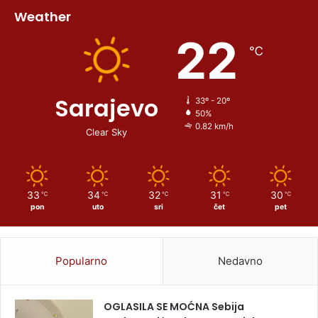
Weather
22
℃
Sarajevo
33º - 20º
50%
0.82 km/h
Clear Sky
33
34
32
31
30
℃
℃
℃
℃
℃
pon
uto
sri
čet
pet
Popularno
Nedavno
OGLASILA SE MOĆNA Sebija