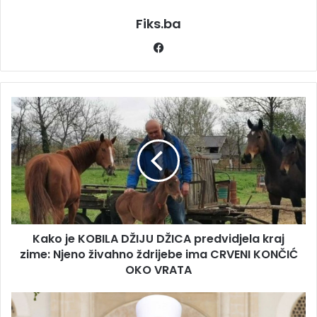
Fiks.ba
Facebook
Kako
je
KOBILA
DŽIJU
DŽICA
predvidjela
kraj
zime:
Njeno
Kako je KOBILA DŽIJU DŽICA predvidjela kraj
živahno
ždrijebe
zime: Njeno živahno ždrijebe ima CRVENI KONČIĆ
ima
OKO VRATA
CRVENI
KONČIĆ
Reis
OKO
Kavazović: