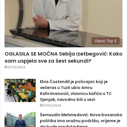
Vijesti Top 5
OGLASILA SE MOĆNA Sebija Izetbegović: Kako
sam uspjela sve za šest sekundi?
07/12/2023
Elvis Ćustendil je policajac koji je
večeras u Tuzli ubio Amru
Kahrimanović, vlasnicu kafića u TC
Sjenjak, navodno bili u vezi
07/02/2024
Šemsudin Mehmedović: Nova bosanska
politika ima snažnu podršku, vrijeme je
da bude predstavljena