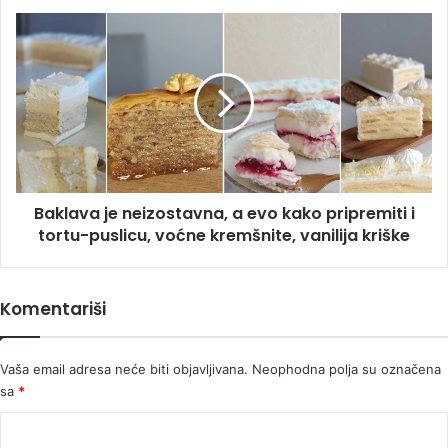
kuće,
Baklava
uzeli
je
su
neizostavna,
NOŽEVE
a
I
evo
CIPELE!
kako
pripremiti
i
tortu-
Baklava je neizostavna, a evo kako pripremiti i
puslicu,
voćne
tortu-puslicu, voćne kremšnite, vanilija kriške
kremšnite,
vanilija
kriške
Komentariši
Vaša email adresa neće biti objavljivana.
Neophodna polja su označena
sa
*
K