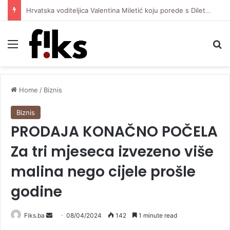
Hrvatska voditeljica Valentina Miletić koju porede s Dilettom Leotom oduševila pozirajući u bikiniju
Menu
Se
Home
/
Biznis
Biznis
PRODAJA KONAČNO POČELA
Za tri mjeseca izvezeno više
malina nego cijele prošle
godine
Send
Fiks.ba
08/04/2024
142
1 minute read
an