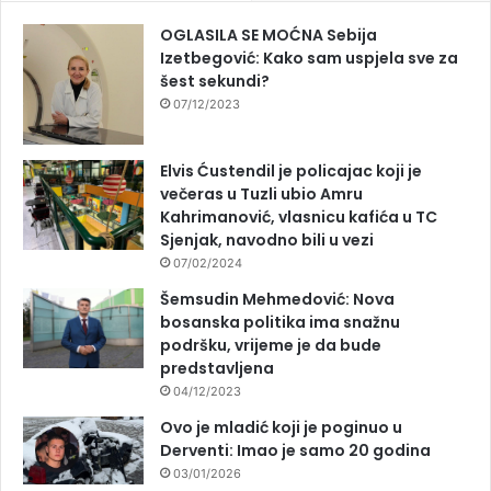
OGLASILA SE MOĆNA Sebija
Izetbegović: Kako sam uspjela sve za
šest sekundi?
07/12/2023
Elvis Ćustendil je policajac koji je
večeras u Tuzli ubio Amru
Kahrimanović, vlasnicu kafića u TC
Sjenjak, navodno bili u vezi
07/02/2024
Šemsudin Mehmedović: Nova
bosanska politika ima snažnu
podršku, vrijeme je da bude
predstavljena
04/12/2023
Ovo je mladić koji je poginuo u
Derventi: Imao je samo 20 godina
03/01/2026