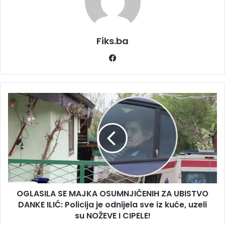
Fiks.ba
Facebook
OGLASILA
SE
MAJKA
OSUMNJIČENIH
ZA
UBISTVO
DANKE
ILIĆ:
Policija
OGLASILA SE MAJKA OSUMNJIČENIH ZA UBISTVO
je
odnijela
DANKE ILIĆ: Policija je odnijela sve iz kuće, uzeli
sve
su NOŽEVE I CIPELE!
iz