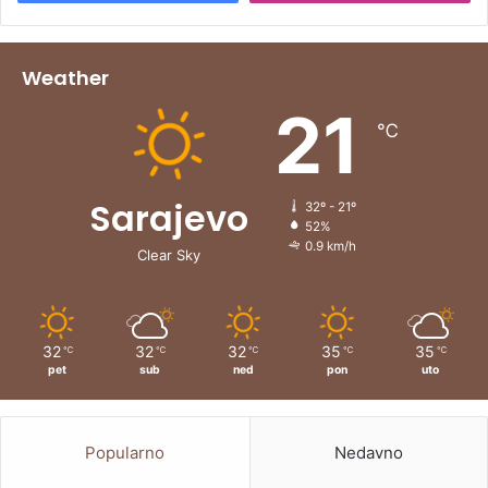
Weather
21
℃
Sarajevo
32º - 21º
52%
0.9 km/h
Clear Sky
32
32
32
35
35
℃
℃
℃
℃
℃
pet
sub
ned
pon
uto
Popularno
Nedavno