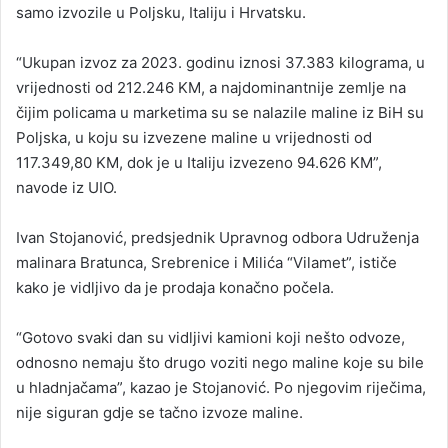
samo izvozile u Poljsku, Italiju i Hrvatsku.
“Ukupan izvoz za 2023. godinu iznosi 37.383 kilograma, u
vrijednosti od 212.246 KM, a najdominantnije zemlje na
čijim policama u marketima su se nalazile maline iz BiH su
Poljska, u koju su izvezene maline u vrijednosti od
117.349,80 KM, dok je u Italiju izvezeno 94.626 KM”,
navode iz UIO.
Ivan Stojanović, predsjednik Upravnog odbora Udruženja
malinara Bratunca, Srebrenice i Milića “Vilamet”, ističe
kako je vidljivo da je prodaja konačno počela.
“Gotovo svaki dan su vidljivi kamioni koji nešto odvoze,
odnosno nemaju što drugo voziti nego maline koje su bile
u hladnjačama”, kazao je Stojanović. Po njegovim riječima,
nije siguran gdje se tačno izvoze maline.