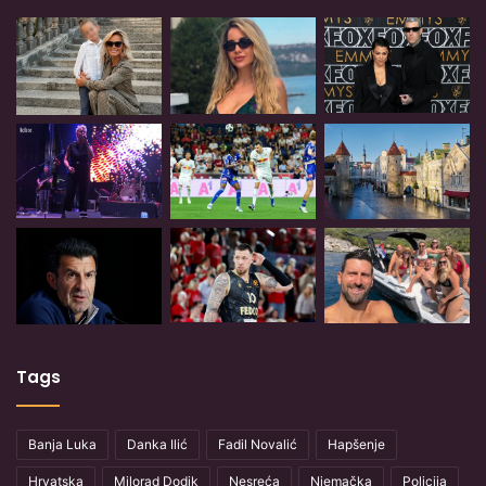
Tags
Banja Luka
Danka Ilić
Fadil Novalić
Hapšenje
Hrvatska
Milorad Dodik
Nesreća
Njemačka
Policija