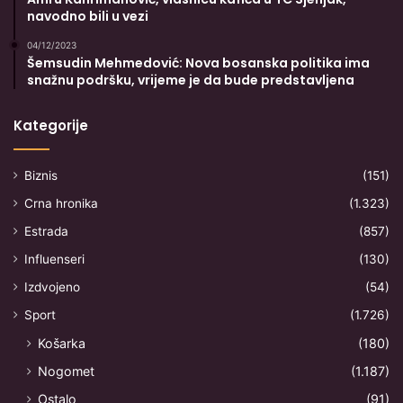
navodno bili u vezi
04/12/2023
Šemsudin Mehmedović: Nova bosanska politika ima
snažnu podršku, vrijeme je da bude predstavljena
Kategorije
Biznis
(151)
Crna hronika
(1.323)
Estrada
(857)
Influenseri
(130)
Izdvojeno
(54)
Sport
(1.726)
Košarka
(180)
Nogomet
(1.187)
Ostalo
(91)