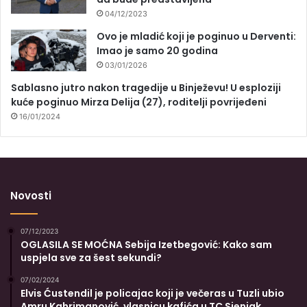
04/12/2023
Ovo je mladić koji je poginuo u Derventi:
Imao je samo 20 godina
03/01/2026
Sablasno jutro nakon tragedije u Binježevu! U esploziji
kuće poginuo Mirza Delija (27), roditelji povrijeđeni
16/01/2024
Novosti
07/12/2023
OGLASILA SE MOĆNA Sebija Izetbegović: Kako sam
uspjela sve za šest sekundi?
07/02/2024
Elvis Ćustendil je policajac koji je večeras u Tuzli ubio
Amru Kahrimanović, vlasnicu kafića u TC Sjenjak,