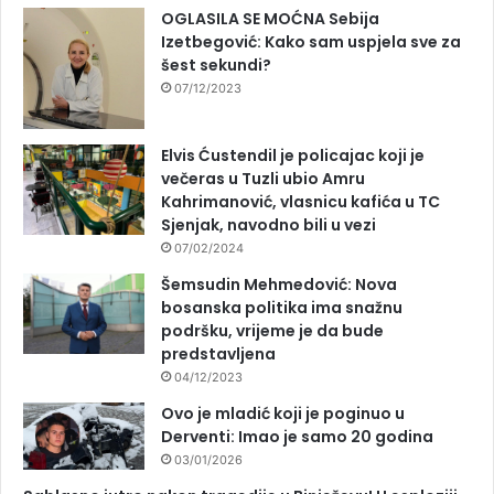
OGLASILA SE MOĆNA Sebija
Izetbegović: Kako sam uspjela sve za
šest sekundi?
07/12/2023
Elvis Ćustendil je policajac koji je
večeras u Tuzli ubio Amru
Kahrimanović, vlasnicu kafića u TC
Sjenjak, navodno bili u vezi
07/02/2024
Šemsudin Mehmedović: Nova
bosanska politika ima snažnu
podršku, vrijeme je da bude
predstavljena
04/12/2023
Ovo je mladić koji je poginuo u
Derventi: Imao je samo 20 godina
03/01/2026