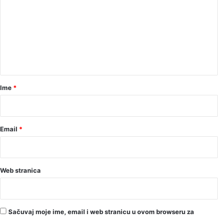
m
e
n
t
a
r
Ime
*
*
Email
*
Web stranica
Sačuvaj moje ime, email i web stranicu u ovom browseru za