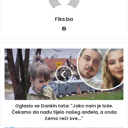
Fiks.ba
Facebook
Oglasio
se
Dankin
tata:
"Jako
nam
je
loše.
Čekamo
Oglasio se Dankin tata: "Jako nam je loše.
da
nađu
Čekamo da nađu tijelo našeg anđela, a onda
tijelo
ćemo reći sve..."
našeg