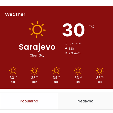
Weather
30
℃
Sarajevo
30º - 19º
32%
2.3 km/h
Clear Sky
30
33
34
33
33
℃
℃
℃
℃
℃
ned
pon
uto
sri
čet
Popularno
Nedavno