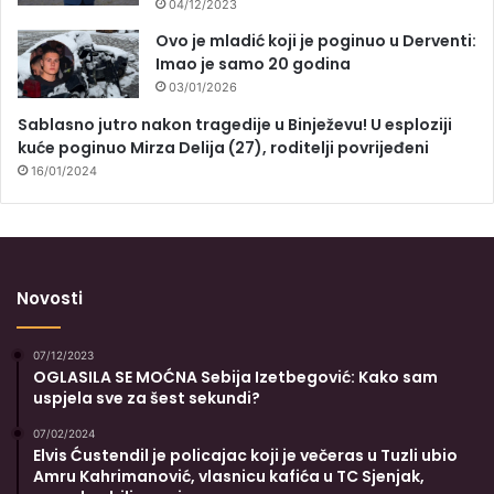
04/12/2023
Ovo je mladić koji je poginuo u Derventi:
Imao je samo 20 godina
03/01/2026
Sablasno jutro nakon tragedije u Binježevu! U esploziji
kuće poginuo Mirza Delija (27), roditelji povrijeđeni
16/01/2024
Novosti
07/12/2023
OGLASILA SE MOĆNA Sebija Izetbegović: Kako sam
uspjela sve za šest sekundi?
07/02/2024
Elvis Ćustendil je policajac koji je večeras u Tuzli ubio
Amru Kahrimanović, vlasnicu kafića u TC Sjenjak,