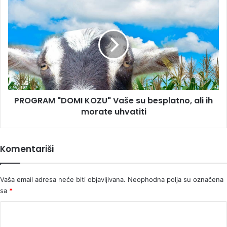
anđela,
PROGRAM
a
"DOMI
onda
KOZU"
ćemo
Vaše
reći
su
sve..."
besplatno,
ali
ih
morate
PROGRAM "DOMI KOZU" Vaše su besplatno, ali ih
uhvatiti
morate uhvatiti
Komentariši
Vaša email adresa neće biti objavljivana.
Neophodna polja su označena
sa
*
K
o