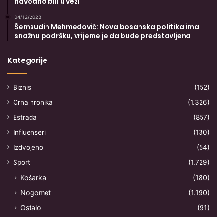
navodno bili u vezi
04/12/2023
Šemsudin Mehmedović: Nova bosanska politika ima
snažnu podršku, vrijeme je da bude predstavljena
Kategorije
Biznis
(152)
Crna hronika
(1.326)
Estrada
(857)
Influenseri
(130)
Izdvojeno
(54)
Sport
(1.729)
Košarka
(180)
Nogomet
(1.190)
Ostalo
(91)