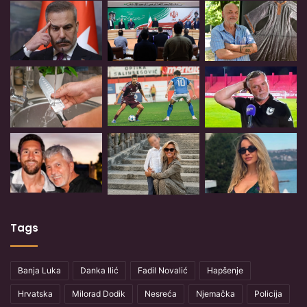
Tags
Banja Luka
Danka Ilić
Fadil Novalić
Hapšenje
Hrvatska
Milorad Dodik
Nesreća
Njemačka
Policija