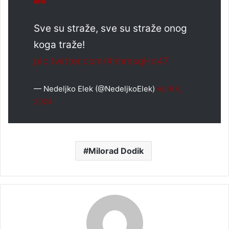
Sve su straže, sve su straže onog
koga traže!
pic.twitter.com/XhhmsqHq47
— Nedeljko Elek (@NedeljkoElek)
April 6,
2024
Milorad Dodik