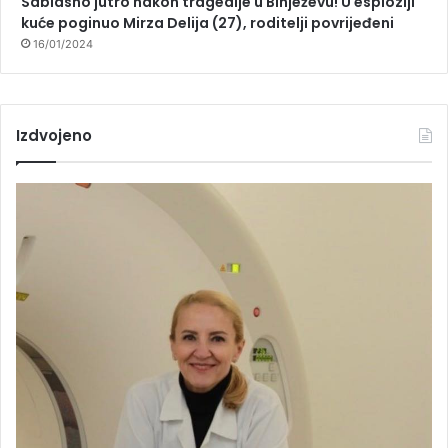
Sablasno jutro nakon tragedije u Binježevu! U esploziji
kuće poginuo Mirza Delija (27), roditelji povrijeđeni
16/01/2024
Izdvojeno