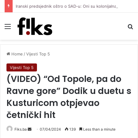
Iranski predsjednik oštro o SAD-u: Oni su kolonijalna i kriminalna država, natjerali smo ih na diplomatiju
Menu
Se
Home
/
Vijesti Top 5
Vijesti Top 5
(VIDEO) “Od Topole, pa do
Ravne gore” Dodik u duetu s
Kusturicom otpjevao
četnički hit
Send
Fiks.ba
07/04/2024
139
Less than a minute
an