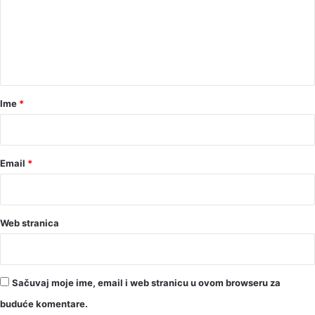
e
n
t
a
r
Ime
*
*
Email
*
Web stranica
Sačuvaj moje ime, email i web stranicu u ovom browseru za
buduće komentare.