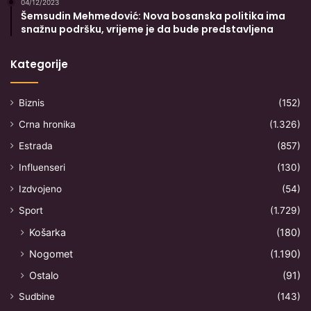
04/12/2023
Šemsudin Mehmedović: Nova bosanska politika ima
snažnu podršku, vrijeme je da bude predstavljena
Kategorije
Biznis
(152)
Crna hronika
(1.326)
Estrada
(857)
Influenseri
(130)
Izdvojeno
(54)
Sport
(1.729)
Košarka
(180)
Nogomet
(1.190)
Ostalo
(91)
Sudbine
(143)