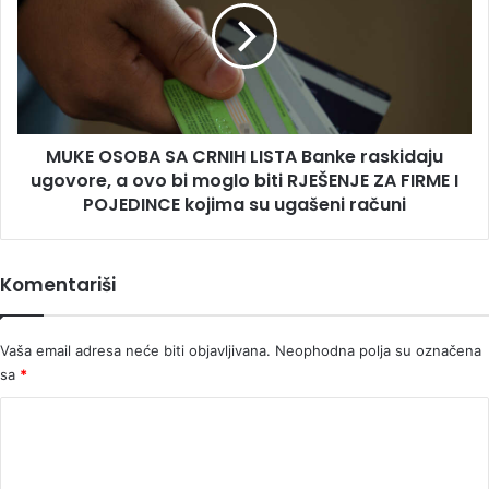
CRNIH
LISTA
Banke
raskidaju
ugovore,
a
MUKE OSOBA SA CRNIH LISTA Banke raskidaju
ovo
bi
ugovore, a ovo bi moglo biti RJEŠENJE ZA FIRME I
moglo
POJEDINCE kojima su ugašeni računi
biti
RJEŠENJE
ZA
Komentariši
FIRME
I
POJEDINCE
Vaša email adresa neće biti objavljivana.
Neophodna polja su označena
kojima
sa
*
su
ugašeni
K
računi
o
m