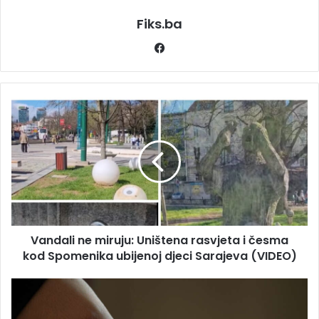
Fiks.ba
Facebook
Vandali
ne
miruju:
Uništena
rasvjeta
i
česma
kod
Spomenika
Vandali ne miruju: Uništena rasvjeta i česma
ubijenoj
djeci
kod Spomenika ubijenoj djeci Sarajeva (VIDEO)
Sarajeva
(VIDEO)
MUKE
OSOBA
SA