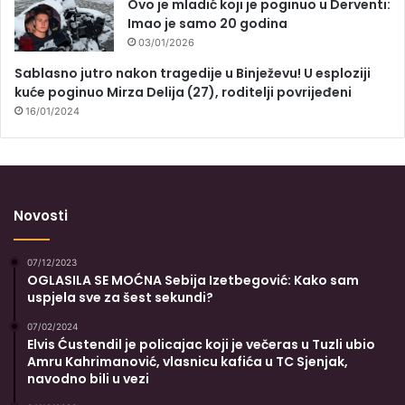
Ovo je mladić koji je poginuo u Derventi:
Imao je samo 20 godina
03/01/2026
Sablasno jutro nakon tragedije u Binježevu! U esploziji
kuće poginuo Mirza Delija (27), roditelji povrijeđeni
16/01/2024
Novosti
07/12/2023
OGLASILA SE MOĆNA Sebija Izetbegović: Kako sam
uspjela sve za šest sekundi?
07/02/2024
Elvis Ćustendil je policajac koji je večeras u Tuzli ubio
Amru Kahrimanović, vlasnicu kafića u TC Sjenjak,
navodno bili u vezi