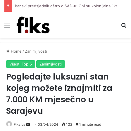
Iranski predsjednik oštro o SAD-u: Oni su kolonijalna i kriminalna država, natjerali smo ih na diplomatiju
Menu
Se
Home
/
Zanimljivosti
Vijesti Top 5
Zanimljivosti
Pogledajte luksuzni stan
kojeg možete iznajmiti za
7.000 KM mjesečno u
Sarajevu
Send
Fiks.ba
03/04/2024
132
1 minute read