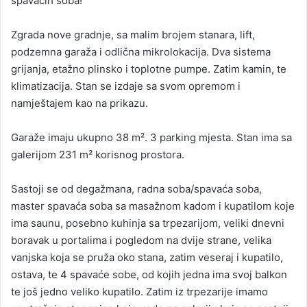
spavaćih soba!
Zgrada nove gradnje, sa malim brojem stanara, lift,
podzemna garaža i odlična mikrolokacija. Dva sistema
grijanja, etažno plinsko i toplotne pumpe. Zatim kamin, te
klimatizacija. Stan se izdaje sa svom opremom i
namještajem kao na prikazu.
Garaže imaju ukupno 38 m². 3 parking mjesta. Stan ima sa
galerijom 231 m² korisnog prostora.
Sastoji se od degažmana, radna soba/spavaća soba,
master spavaća soba sa masažnom kadom i kupatilom koje
ima saunu, posebno kuhinja sa trpezarijom, veliki dnevni
boravak u portalima i pogledom na dvije strane, velika
vanjska koja se pruža oko stana, zatim veseraj i kupatilo,
ostava, te 4 spavaće sobe, od kojih jedna ima svoj balkon
te još jedno veliko kupatilo. Zatim iz trpezarije imamo