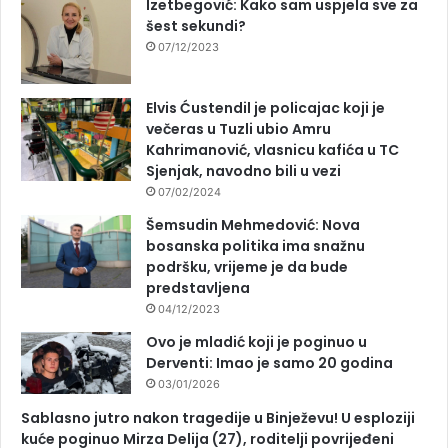
Izetbegović: Kako sam uspjela sve za
šest sekundi?
07/12/2023
Elvis Ćustendil je policajac koji je
večeras u Tuzli ubio Amru
Kahrimanović, vlasnicu kafića u TC
Sjenjak, navodno bili u vezi
07/02/2024
Šemsudin Mehmedović: Nova
bosanska politika ima snažnu
podršku, vrijeme je da bude
predstavljena
04/12/2023
Ovo je mladić koji je poginuo u
Derventi: Imao je samo 20 godina
03/01/2026
Sablasno jutro nakon tragedije u Binježevu! U esploziji
kuće poginuo Mirza Delija (27), roditelji povrijeđeni