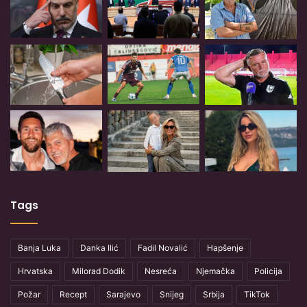
Tags
Banja Luka
Danka Ilić
Fadil Novalić
Hapšenje
Hrvatska
Milorad Dodik
Nesreća
Njemačka
Policija
Požar
Recept
Sarajevo
Snijeg
Srbija
TikTok