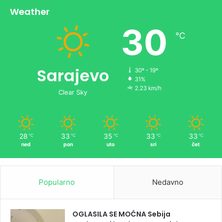
Weather
30
℃
Sarajevo
30º - 19º
31%
2.23 km/h
Clear Sky
28
33
35
33
33
℃
℃
℃
℃
℃
ned
pon
uto
sri
čet
Popularno
Nedavno
OGLASILA SE MOĆNA Sebija