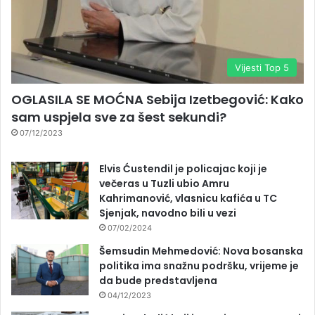
Vijesti Top 5
OGLASILA SE MOĆNA Sebija Izetbegović: Kako
sam uspjela sve za šest sekundi?
07/12/2023
Elvis Ćustendil je policajac koji je
večeras u Tuzli ubio Amru
Kahrimanović, vlasnicu kafića u TC
Sjenjak, navodno bili u vezi
07/02/2024
Šemsudin Mehmedović: Nova bosanska
politika ima snažnu podršku, vrijeme je
da bude predstavljena
04/12/2023