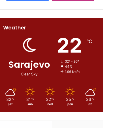
Weather
22
℃
Sarajevo
32º - 20º
44%
1.96 km/h
Clear Sky
32
31
32
35
36
℃
℃
℃
℃
℃
pet
sub
ned
pon
uto