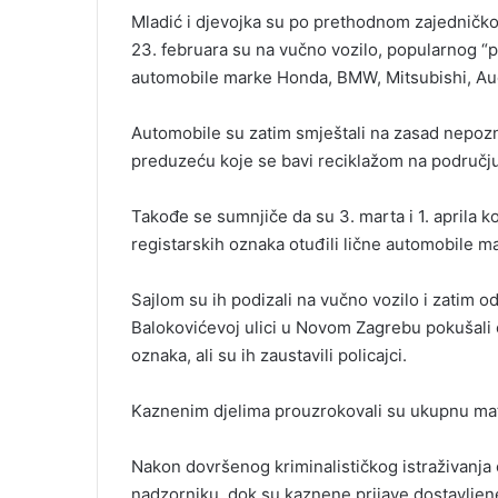
Mladić i d‌jevojka su po prethodnom zajedničko
23. februara su na vučno vozilo, popularnog “p
automobile marke Honda, BMW, Mitsubishi, Aud
Automobile su zatim smještali na zasad nepozna
preduzeću koje se bavi reciklažom na područj
Takođe se sumnjiče da su 3. marta i 1. aprila 
registarskih oznaka otuđili lične automobile m
Sajlom su ih podizali na vučno vozilo i zatim o
Balokovićevoj ulici u Novom Zagrebu pokušali o
oznaka, ali su ih zaustavili policajci.
Kaznenim d‌jelima prouzrokovali su ukupnu mat
Nakon dovršenog kriminalističkog istraživanj
nadzorniku, dok su kaznene prijave dostavlje