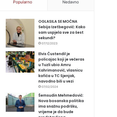
Popularno
Nedavno
OGLASILA SE MOĆNA
Sebija Izetbegović: Kako
sam uspjela sve za šest
sekundi?
07/12/2023
Elvis Ćustendil je
policajac koji je večeras
u Tuzli ubio Amru
Kahrimanović, vlasnicu
kafića u TC Sjenjak,
navodno bili u vezi
07/02/2024
Šemsudin Mehmedović:
Nova bosanska politika
ima snažnu podršku,
vrijeme je da bude