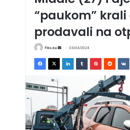
“paukom” krali
prodavali na o
Send
Fiks.ba
03/04/2024
an
Facebook
X
LinkedIn
Tumblr
Pinterest
Reddit
email