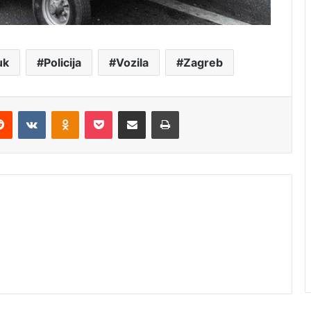
uk
Policija
Vozila
Zagreb
erest
Reddit
VKontakte
Odnoklassniki
Pocket
Share via Email
Print