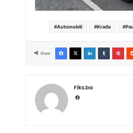
Automobili
Krađa
Pa
Facebook
X
LinkedIn
Tumblr
Pint
Share
Fiks.ba
Facebook