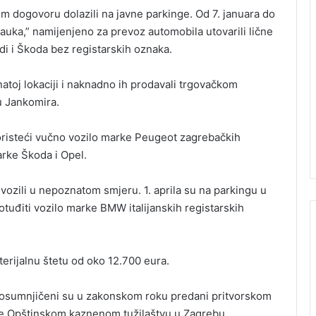
m dogovoru dolazili na javne parkinge. Od 7. januara do
auka,” namijenjeno za prevoz automobila utovarili lične
i i Škoda bez registarskih oznaka.
toj lokaciji i naknadno ih prodavali trgovačkom
u Jankomira.
koristeći vučno vozilo marke Peugeot zagrebačkih
arke Škoda i Opel.
dvozili u nepoznatom smjeru. 1. aprila su na parkingu u
tuđiti vozilo marke BMW italijanskih registarskih
erijalnu štetu od oko 12.700 eura.
a osumnjičeni su u zakonskom roku predani pritvorskom
ne Opštinskom kaznenom tužilaštvu u Zagrebu.