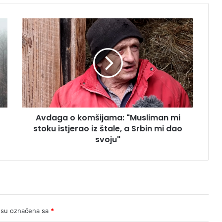
Avdaga
o
komšijama:
"Musliman
mi
stoku
istjerao
iz
štale,
Avdaga o komšijama: "Musliman mi
a
Srbin
stoku istjerao iz štale, a Srbin mi dao
mi
svoju"
dao
svoju"
 su označena sa
*