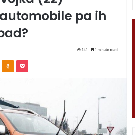
 automobile pa ih
tpad?
141
1 minute read
VKontakte
Odnoklassniki
Pocket