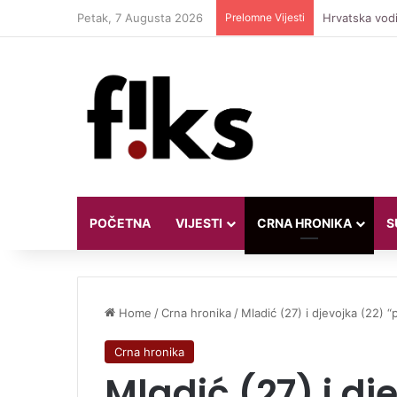
Petak, 7 Augusta 2026
Prelomne Vijesti
Hrvatska vodi
POČETNA
VIJESTI
CRNA HRONIKA
S
Home
/
Crna hronika
/
Mladić (27) i djevojka (22) 
Crna hronika
Mladić (27) i dj