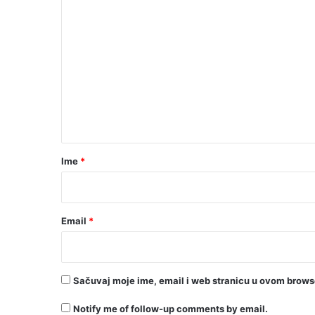
K
o
m
e
n
t
a
r
Ime
*
*
Email
*
Sačuvaj moje ime, email i web stranicu u ovom brow
Notify me of follow-up comments by email.