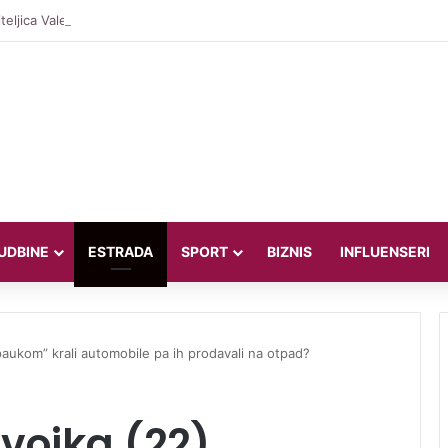
teljica Valentina Miletić koju porede s Dilettom Leotom oduševila poziraju
UDBINE
ESTRADA
SPORT
BIZNIS
INFLUENSERI
“paukom” krali automobile pa ih prodavali na otpad?
evojka (22)