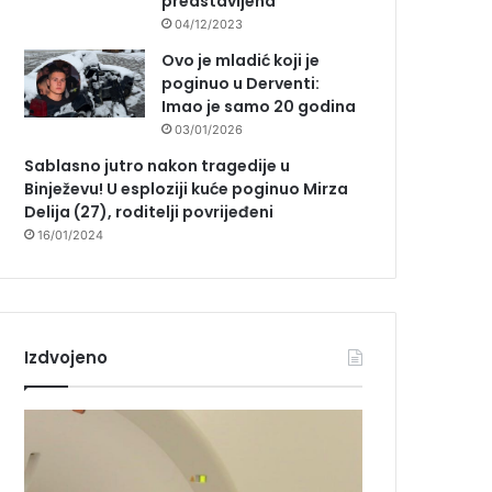
predstavljena
04/12/2023
Ovo je mladić koji je
poginuo u Derventi:
Imao je samo 20 godina
03/01/2026
Sablasno jutro nakon tragedije u
Binježevu! U esploziji kuće poginuo Mirza
Delija (27), roditelji povrijeđeni
16/01/2024
Izdvojeno