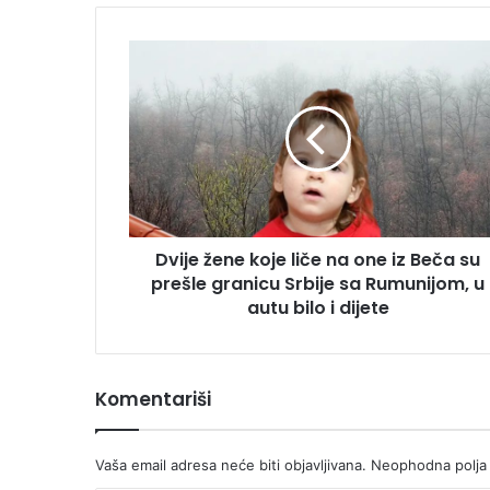
Dvije
žene
koje
liče
na
one
iz
Beča
su
Dvije žene koje liče na one iz Beča su
prešle
granicu
prešle granicu Srbije sa Rumunijom, u
Srbije
autu bilo i dijete
sa
Rumunijom,
u
Komentariši
autu
bilo
i
dijete
Vaša email adresa neće biti objavljivana.
Neophodna polja