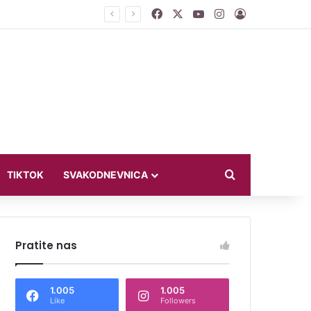
Facebook
X
YouTube
Instagram
Log In
ći u bikiniju
Search for
TIKTOK
SVAKODNEVNICA
Pratite nas
1.005
1.005
Like
Followers