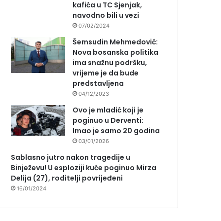
kafića u TC Sjenjak,
navodno bili u vezi
07/02/2024
Šemsudin Mehmedović:
Nova bosanska politika
ima snažnu podršku,
vrijeme je da bude
predstavljena
04/12/2023
Ovo je mladić koji je
poginuo u Derventi:
Imao je samo 20 godina
03/01/2026
Sablasno jutro nakon tragedije u
Binježevu! U esploziji kuće poginuo Mirza
Delija (27), roditelji povrijeđeni
16/01/2024