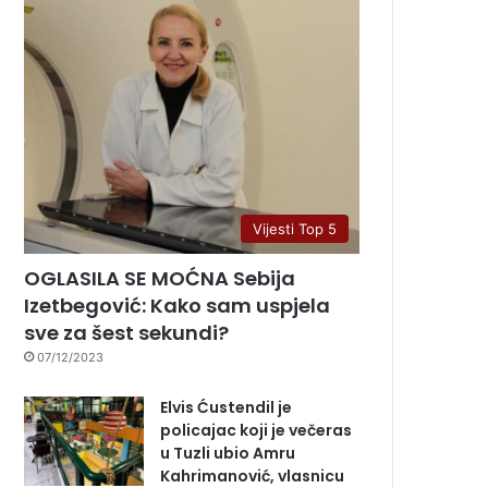
Vijesti Top 5
OGLASILA SE MOĆNA Sebija
Izetbegović: Kako sam uspjela
sve za šest sekundi?
07/12/2023
Elvis Ćustendil je
policajac koji je večeras
u Tuzli ubio Amru
Kahrimanović, vlasnicu