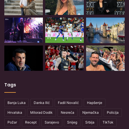
Tags
Banja Luka
Danka Ilić
Fadil Novalić
Hapšenje
Hrvatska
Milorad Dodik
Nesreća
Njemačka
Policija
Požar
Recept
Sarajevo
Snijeg
Srbija
TikTok