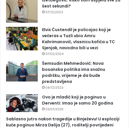
šest sekundi?
07/12/2023
Elvis Ćustendil je policajac koji je
večeras u Tuzli ubio Amru
Kahrimanović, vlasnicu kafića u TC
Sjenjak, navodno bili u vezi
07/02/2024
Šemsudin Mehmedović: Nova
bosanska politika ima snažnu
podršku, vrijeme je da bude
predstavljena
04/12/2023
Ovo je mladić koji je poginuo u
Derventi: Imao je samo 20 godina
03/01/2026
Sablasno jutro nakon tragedije u Binježevu! U esploziji
kuće poginuo Mirza Delija (27), roditelji povrijeđeni