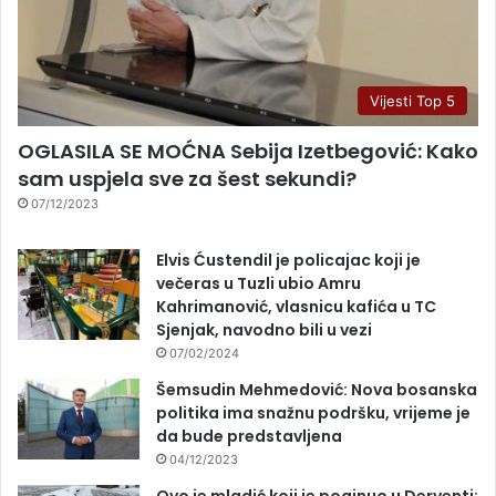
Vijesti Top 5
OGLASILA SE MOĆNA Sebija Izetbegović: Kako
sam uspjela sve za šest sekundi?
07/12/2023
Elvis Ćustendil je policajac koji je
večeras u Tuzli ubio Amru
Kahrimanović, vlasnicu kafića u TC
Sjenjak, navodno bili u vezi
07/02/2024
Šemsudin Mehmedović: Nova bosanska
politika ima snažnu podršku, vrijeme je
da bude predstavljena
04/12/2023
Ovo je mladić koji je poginuo u Derventi: