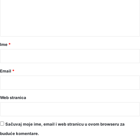
e
n
t
a
r
Ime
*
*
Email
*
Web stranica
Sačuvaj moje ime, email i web stranicu u ovom browseru za
buduće komentare.