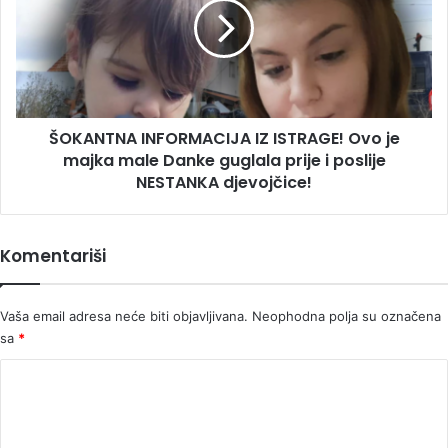
ISTRAGE!
Ovo
je
majka
male
Danke
ŠOKANTNA INFORMACIJA IZ ISTRAGE! Ovo je
guglala
prije
majka male Danke guglala prije i poslije
i
NESTANKA djevojčice!
poslije
NESTANKA
djevojčice!
Komentariši
Vaša email adresa neće biti objavljivana.
Neophodna polja su označena
sa
*
K
o
m