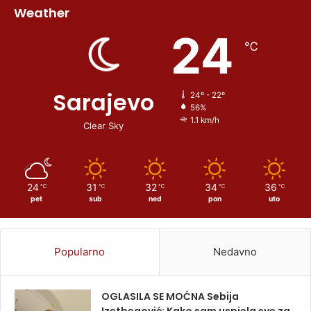
Weather
24
℃
Sarajevo
24º - 22º
56%
1.1 km/h
Clear Sky
24
31
32
34
36
℃
℃
℃
℃
℃
pet
sub
ned
pon
uto
Popularno
Nedavno
OGLASILA SE MOĆNA Sebija
Izetbegović: Kako sam uspjela sve za