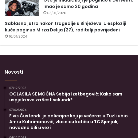
Imao je samo 20 godina
03/01/2026
Sablasno jutro nakon tragedije u Binježevu! U esploziji
kuće poginuo Mirza Delija (27), roditelji povrijeđeni
16/01/2024
Novosti
07/12/2023
OGLASILA SE MOĆNA Sebija Izetbegović: Kako sam
uspjela sve za šest sekundi?
07/02/2024
Elvis Ćustendil je policajac koji je večeras u Tuzli ubio
Amru Kahrimanović, vlasnicu kafića u TC Sjenjak,
navodno bili u vezi
04/12/2023