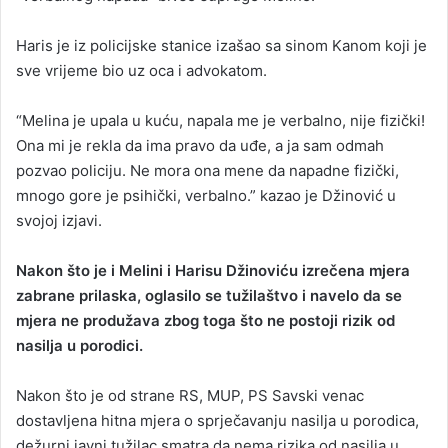
Haris je iz policijske stanice izašao sa sinom Kanom koji je
sve vrijeme bio uz oca i advokatom.
“Melina je upala u kuću, napala me je verbalno, nije fizički!
Ona mi je rekla da ima pravo da uđe, a ja sam odmah
pozvao policiju. Ne mora ona mene da napadne fizički,
mnogo gore je psihički, verbalno.” kazao je Džinović u
svojoj izjavi.
Nakon što je i Melini i
Harisu Džinoviću izrečena mjera
zabrane prilaska, oglasilo se tužilaštvo i navelo da se
mjera ne produžava zbog toga što ne postoji rizik od
nasilja u porodici.
Nakon što je od strane RS, MUP, PS Savski venac
dostavljena hitna mjera o sprječavanju nasilja u porodica,
dežurni javni tužilac smatra da nema rizika od nasilja u