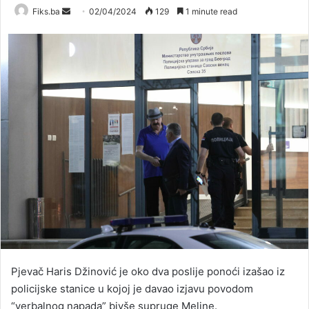
Send
Fiks.ba
02/04/2024
129
1 minute read
an
email
Pjevač Haris Džinović je oko dva poslije ponoći izašao iz
policijske stanice u kojoj je davao izjavu povodom
“verbalnog napada” bivše supruge Meline.