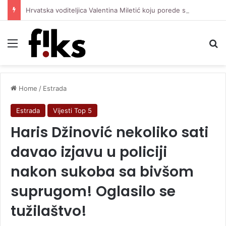
Hrvatska voditeljica Valentina Miletić koju porede s Dilettom Leotom oduševila pozirajući u bikiniju
Menu
Se
Home
/
Estrada
Estrada
Vijesti Top 5
Haris Džinović nekoliko sati
davao izjavu u policiji
nakon sukoba sa bivšom
suprugom! Oglasilo se
tužilaštvo!