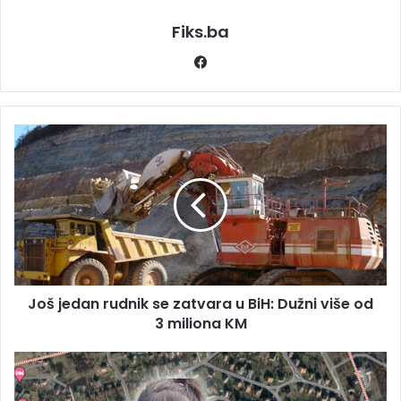
Fiks.ba
Facebook
Još
jedan
rudnik
se
zatvara
u
BiH:
Dužni
više
Još jedan rudnik se zatvara u BiH: Dužni više od
od
3
3 miliona KM
miliona
KM
Nastavljena
opsežna
potraga