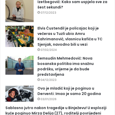
Izetbegović: Kako sam uspjela sve za
šest sekundi?
07/12/2023
Elvis Ćustendil je policajac koji je
večeras u Tuzli ubio Amru
Kahrimanović, vlasnicu kafića u TC
Sjenjak, navodno bili u vezi
07/02/2024
Šemsudin Mehmedović: Nova
bosanska politika ima snažnu
podršku, vrijeme je da bude
predstavljena
04/12/2023
Ovo je mladić koji je poginuo u
Derventi: Imao je samo 20 godina
03/01/2026
Sablasno jutro nakon tragedije u Binježevu! U esploziji
kuće poginuo Mirza Delija (27), roditelji povrijeđeni