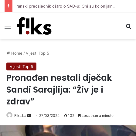
Iranski predsjednik oštro o SAD-u: Oni su kolonijalna i kriminalna država, natjerali smo ih na diplomatiju
Menu
Se
Home
/
Vijesti Top 5
Vijesti Top 5
Pronađen nestali dječak
Sandi Sarajlija: “Živ je i
zdrav”
Send
Fiks.ba
27/03/2024
132
Less than a minute
an
email