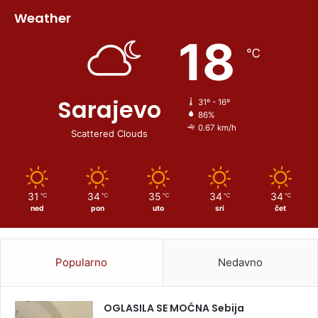
Weather
18
℃
Sarajevo
31º - 16º
86%
0.67 km/h
Scattered Clouds
31
34
35
34
34
℃
℃
℃
℃
℃
ned
pon
uto
sri
čet
Popularno
Nedavno
OGLASILA SE MOĆNA Sebija