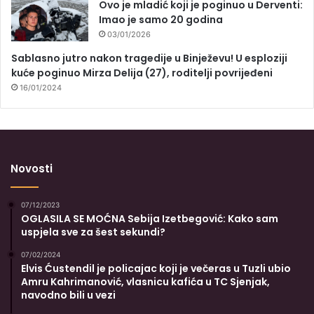
Ovo je mladić koji je poginuo u Derventi:
Imao je samo 20 godina
03/01/2026
Sablasno jutro nakon tragedije u Binježevu! U esploziji
kuće poginuo Mirza Delija (27), roditelji povrijeđeni
16/01/2024
Novosti
07/12/2023
OGLASILA SE MOĆNA Sebija Izetbegović: Kako sam
uspjela sve za šest sekundi?
07/02/2024
Elvis Ćustendil je policajac koji je večeras u Tuzli ubio
Amru Kahrimanović, vlasnicu kafića u TC Sjenjak,
navodno bili u vezi