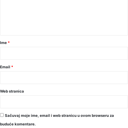
e
n
t
a
r
Ime
*
*
Email
*
Web stranica
Sačuvaj moje ime, email i web stranicu u ovom browseru za
buduće komentare.