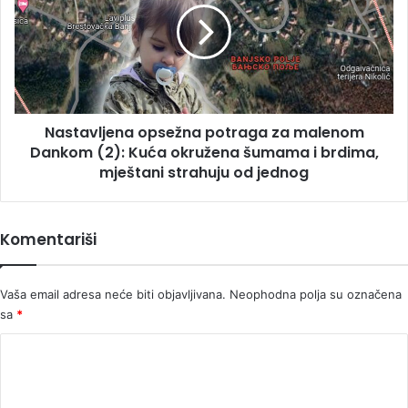
za
malenom
Dankom
(2):
Kuća
okružena
Nastavljena opsežna potraga za malenom
šumama
i
Dankom (2): Kuća okružena šumama i brdima,
brdima,
mještani strahuju od jednog
mještani
strahuju
od
Komentariši
jednog
Vaša email adresa neće biti objavljivana.
Neophodna polja su označena
sa
*
K
o
m