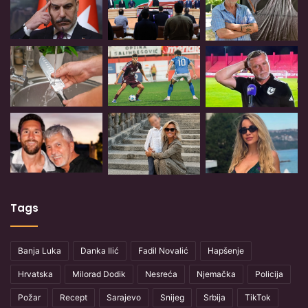
Tags
Banja Luka
Danka Ilić
Fadil Novalić
Hapšenje
Hrvatska
Milorad Dodik
Nesreća
Njemačka
Policija
Požar
Recept
Sarajevo
Snijeg
Srbija
TikTok