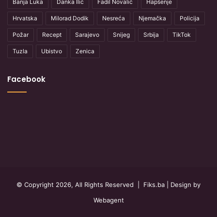
Banja Luka
Danka Ilić
Fadil Novalić
Hapšenje
Hrvatska
Milorad Dodik
Nesreća
Njemačka
Policija
Požar
Recept
Sarajevo
Snijeg
Srbija
TikTok
Tuzla
Ubistvo
Zenica
Facebook
© Copyright 2026, All Rights Reserved |
Fiks.ba
| Design by
Webagent