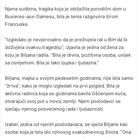
Njena sudbina, tragika koja je obilježila porodični dom u
Buxieres-aux-Damesu, bila je tema razgovora širom
Francuske.
“Izgledalo je nevjerovatno da je preživjela rat u BiH da bi
doživjela ovakvu tragediju”, izjavila je jedna od žena za
koju je Biljana radila. “Bila je divna, pozitivna osoba, uvijek
sa osmjehom. Bila je tako ljupka i ljubazna.”
Biljana, majka u svojim pedesetim godinama, nije bila samo
“žrtva”, kako je moglo izgledati na prvi pogled. Bila je
aktivna radnica koja se godinama bavila čišćenjem kuća,
stvarajući svoj put u novoj zemlji. Njeni poslodavci se
sjećaju njenog posvećenog rada i ljubaznosti.
Izabel, jedna od njenih poslodavaca, se sjeća Biljane kao
osobe koja je bila dio njihovog svakodnevnog života. “Ona