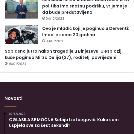
politika ima snažnu podršku, vrijeme je
da bude predstavljena
04/12/2023
Ovo je mladić koji je poginuo u Derventi:
Imao je samo 20 godina
03/01/2026
Sablasno jutro nakon tragedije u Binježevu! U esploziji
kuće poginuo Mirza Delija (27), roditelji povrijeđeni
16/01/2024
Novosti
07/12/2023
OGLASILA SE MOĆNA Sebija Izetbegović: Kako sam
uspjela sve za šest sekundi?