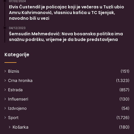
07/02/2024
Elvis Ćustendil je policajac koji je večeras u Tuzli ubio
Amru Kahrimanović, vlasnicu kafića u TC Sjenjak,
navodno bili u vezi
04/12/2023
Šemsudin Mehmedović: Nova bosanska politika ima
snažnu podršku, vrijeme je da bude predstavljena
Kategorije
Biznis
(151)
Crna hronika
(1.323)
Estrada
(857)
Influenseri
(130)
Izdvojeno
(54)
Sport
(1.726)
Košarka
(180)