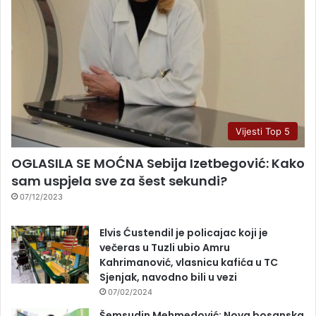
Vijesti Top 5
OGLASILA SE MOĆNA Sebija Izetbegović: Kako
sam uspjela sve za šest sekundi?
07/12/2023
Elvis Ćustendil je policajac koji je
večeras u Tuzli ubio Amru
Kahrimanović, vlasnicu kafića u TC
Sjenjak, navodno bili u vezi
07/02/2024
Šemsudin Mehmedović: Nova bosanska