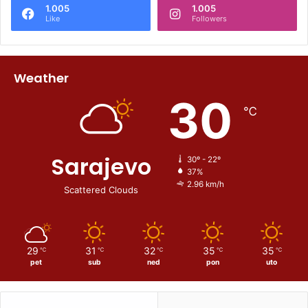
1.005
1.005
Like
Followers
Weather
30
℃
Sarajevo
30º - 22º
37%
2.96 km/h
Scattered Clouds
29
31
32
35
35
℃
℃
℃
℃
℃
pet
sub
ned
pon
uto