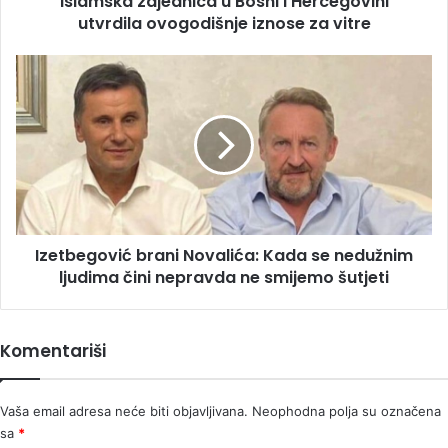
Islamska zajednica u Bosni i Hercegovini
vitre
utvrdila ovogodišnje iznose za vitre
Izetbegović
brani
Novalića:
Kada
se
nedužnim
ljudima
čini
nepravda
Izetbegović brani Novalića: Kada se nedužnim
ne
smijemo
ljudima čini nepravda ne smijemo šutjeti
šutjeti
Komentariši
Vaša email adresa neće biti objavljivana.
Neophodna polja su označena
sa
*