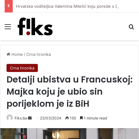
Hrvatska voditeljica Valentina Miletić koju porede s Dilettom Leotom oduševila pozirajući u bikiniju
Menu
Se
Home
/
Crna hronika
Crna hronika
Detalji ubistva u Francuskoj:
Majka koju je ubio sin
porijeklom je iz BiH
Send
Fiks.ba
23/03/2024
150
1 minute read
an
email