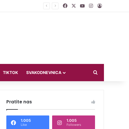
Facebook
X
YouTube
Instagram
Log In
ći u bikiniju
Search for
TIKTOK
SVAKODNEVNICA
Pratite nas
1.005
1.005
Like
Followers