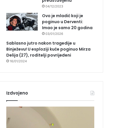
predstavljena
04/12/2023
Ovo je mladić koji je
poginuo u Derventi:
Imao je samo 20 godina
03/01/2026
Sablasno jutro nakon tragedije u
Binježevu! U esploziji kuće poginuo Mirza
Delija (27), roditelji povrijeđeni
16/01/2024
Izdvojeno