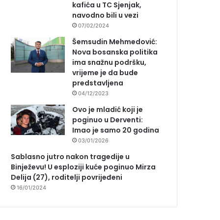
kafića u TC Sjenjak,
navodno bili u vezi
07/02/2024
Šemsudin Mehmedović:
Nova bosanska politika
ima snažnu podršku,
vrijeme je da bude
predstavljena
04/12/2023
Ovo je mladić koji je
poginuo u Derventi:
Imao je samo 20 godina
03/01/2026
Sablasno jutro nakon tragedije u
Binježevu! U esploziji kuće poginuo Mirza
Delija (27), roditelji povrijeđeni
16/01/2024