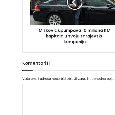
KM
kapitala
u
svoju
sarajevsku
Mišković upumpava 10 miliona KM
kompaniju
kapitala u svoju sarajevsku
kompaniju
Komentariši
Vaša email adresa neće biti objavljivana.
Neophodna polja
K
o
m
e