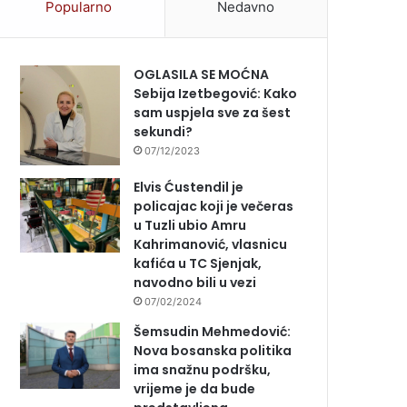
Popularno
Nedavno
OGLASILA SE MOĆNA
Sebija Izetbegović: Kako
sam uspjela sve za šest
sekundi?
07/12/2023
Elvis Ćustendil je
policajac koji je večeras
u Tuzli ubio Amru
Kahrimanović, vlasnicu
kafića u TC Sjenjak,
navodno bili u vezi
07/02/2024
Šemsudin Mehmedović:
Nova bosanska politika
ima snažnu podršku,
vrijeme je da bude