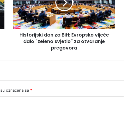
Evropsko
vijeće
dalo
"zeleno
svjetlo"
Historijski dan za BiH: Evropsko vijeće
za
otvaranje
dalo "zeleno svjetlo" za otvaranje
pregovora
pregovora
 su označena sa
*