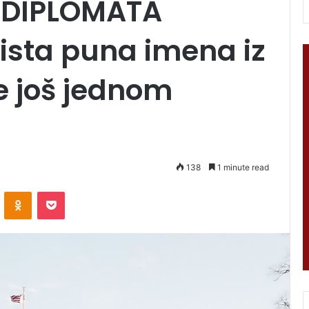
 DIPLOMATA
ista puna imena iz
se još jednom
138
1 minute read
VKontakte
Odnoklassniki
Pocket