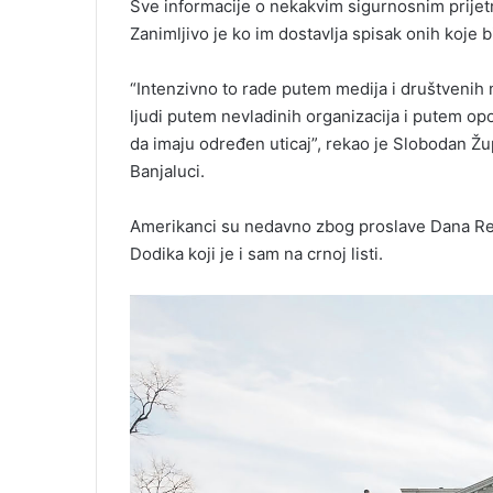
Sve informacije o nekakvim sigurnosnim prijetn
Zanimljivo je ko im dostavlja spisak onih koje b
“Intenzivno to rade putem medija i društvenih m
ljudi putem nevladinih organizacija i putem opo
da imaju određen uticaj”, rekao je Slobodan Žup
Banjaluci.
Amerikanci su nedavno zbog proslave Dana Rep
Dodika koji je i sam na crnoj listi.