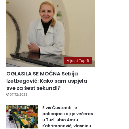
Vijesti Top 5
OGLASILA SE MOĆNA Sebija
Izetbegović: Kako sam uspjela
sve za šest sekundi?
07/12/2023
Elvis Ćustendil je
policajac koji je večeras
u Tuzli ubio Amru
Kahrimanović, vlasnicu