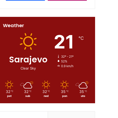
Weather
21
℃
Sarajevo
32º - 21º
52%
0.9 km/h
Clear Sky
32
32
32
35
35
℃
℃
℃
℃
℃
pet
sub
ned
pon
uto