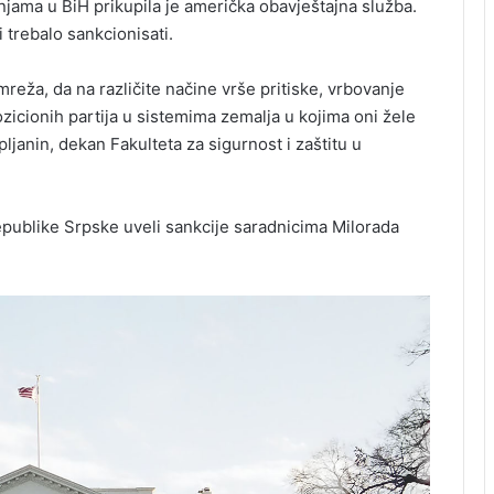
jama u BiH prikupila je američka obavještajna služba.
i trebalo sankcionisati.
reža, da na različite načine vrše pritiske, vrbovanje
zicionih partija u sistemima zemalja u kojima oni žele
ljanin, dekan Fakulteta za sigurnost i zaštitu u
ublike Srpske uveli sankcije saradnicima Milorada