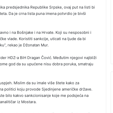
ka predsjednika Republike Srpske, ovaj put na listi bi
iteta. Da je crna lista puna imena potvrdio je bivši
ravno i na Bošnjake i na Hrvate. Koji su nesposobni i
ke vlade. Koristiti sankcije, uticati na ljude da bi
iku”, rekao je Džonatan Mur.
lider HDZ-a BiH Dragan Čović. Međutim njegovi najbliži
 kome god da su upućene nisu dobra poruka, smatraju
uspjeh. Mislim da su imale više štete kako za
ema politici koju provode Sjedinjene američke države.
ste bilo kakvo sankcionisanje koje me podsjeća na
analitičar iz Mostara.