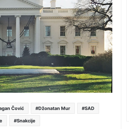
agan Čović
Džonatan Mur
SAD
e
Snakcije