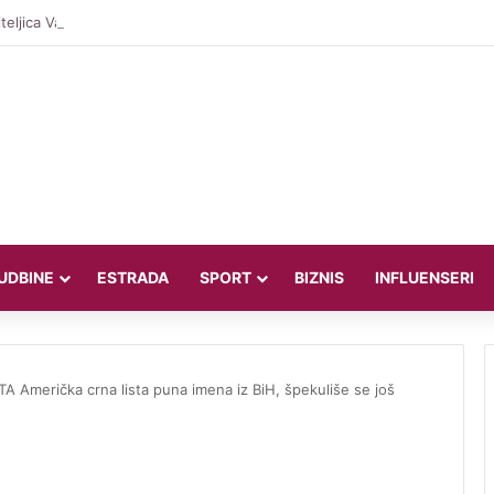
teljica Valentina Miletić koju porede s Dilettom Leotom oduševila poziraju
UDBINE
ESTRADA
SPORT
BIZNIS
INFLUENSERI
Američka crna lista puna imena iz BiH, špekuliše se još