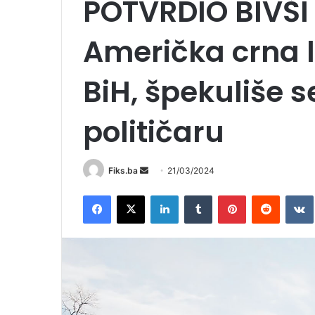
POTVRDIO BIVŠI
Američka crna l
BiH, špekuliše 
političaru
Send
Fiks.ba
21/03/2024
an
Facebook
X
LinkedIn
Tumblr
Pinterest
Reddit
email