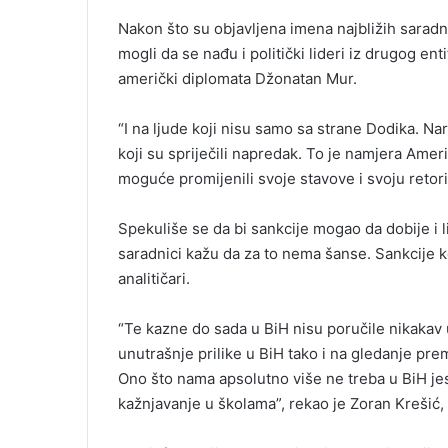
Nakon što su objavljena imena najbližih saradni
mogli da se nađu i politički lideri iz drugog ent
američki diplomata Džonatan Mur.
“I na ljude koji nisu samo sa strane Dodika. Na
koji su spriječili napredak. To je namjera Američ
moguće promijenili svoje stavove i svoju retor
Spekuliše se da bi sankcije mogao da dobije i 
saradnici kažu da za to nema šanse. Sankcije
analitičari.
“Te kazne do sada u BiH nisu poručile nikakav 
unutrašnje prilike u BiH tako i na gledanje pr
Ono što nama apsolutno više ne treba u BiH je
kažnjavanje u školama”, rekao je Zoran Krešić, 