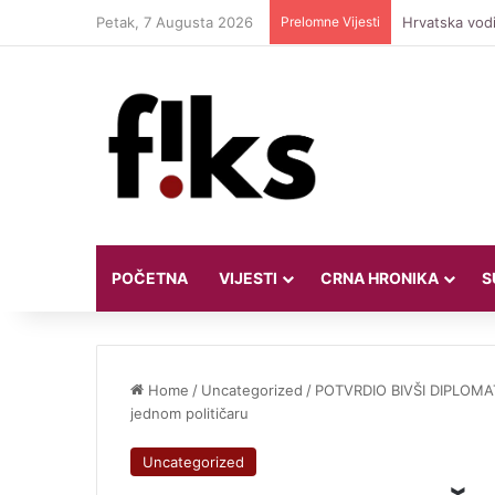
Petak, 7 Augusta 2026
Prelomne Vijesti
Hrvatska vodi
POČETNA
VIJESTI
CRNA HRONIKA
S
Home
/
Uncategorized
/
POTVRDIO BIVŠI DIPLOMATA 
jednom političaru
Uncategorized