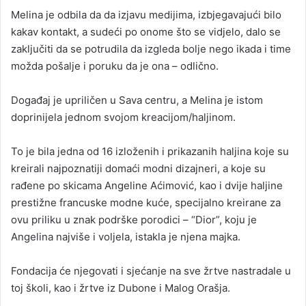
Melina je odbila da da izjavu medijima, izbjegavajući bilo
kakav kontakt, a sudeći po onome što se vidjelo, dalo se
zaključiti da se potrudila da izgleda bolje nego ikada i time
možda pošalje i poruku da je ona – odlično.
Događaj je upriličen u Sava centru, a Melina je istom
doprinijela jednom svojom kreacijom/haljinom.
To je bila jedna od 16 izloženih i prikazanih haljina koje su
kreirali najpoznatiji domaći modni dizajneri, a koje su
rađene po skicama Angeline Aćimović, kao i dvije haljine
prestižne francuske modne kuće, specijalno kreirane za
ovu priliku u znak podrške porodici – “Dior”, koju je
Angelina najviše i voljela, istakla je njena majka.
Fondacija će njegovati i sjećanje na sve žrtve nastradale u
toj školi, kao i žrtve iz Dubone i Malog Orašja.