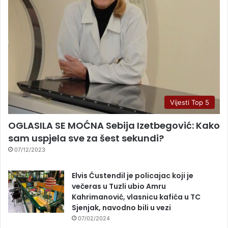
Vijesti Top 5
OGLASILA SE MOĆNA Sebija Izetbegović: Kako
sam uspjela sve za šest sekundi?
07/12/2023
Elvis Ćustendil je policajac koji je
večeras u Tuzli ubio Amru
Kahrimanović, vlasnicu kafića u TC
Sjenjak, navodno bili u vezi
07/02/2024