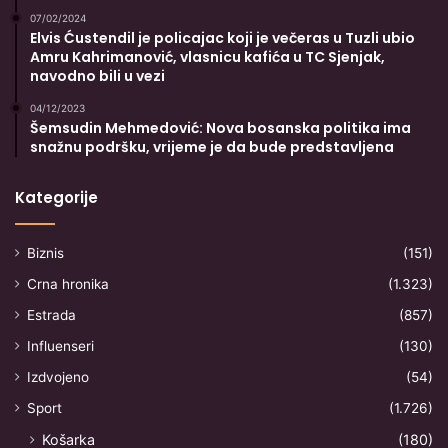
07/02/2024
Elvis Ćustendil je policajac koji je večeras u Tuzli ubio
Amru Kahrimanović, vlasnicu kafića u TC Sjenjak,
navodno bili u vezi
04/12/2023
Šemsudin Mehmedović: Nova bosanska politika ima
snažnu podršku, vrijeme je da bude predstavljena
Kategorije
Biznis
(151)
Crna hronika
(1.323)
Estrada
(857)
Influenseri
(130)
Izdvojeno
(54)
Sport
(1.726)
Košarka
(180)