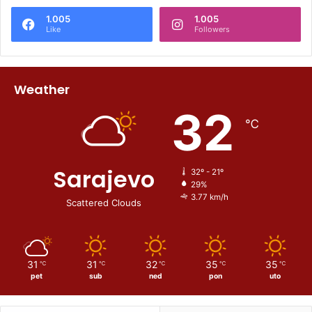
1.005
1.005
Like
Followers
Weather
32
℃
Sarajevo
32º - 21º
29%
3.77 km/h
Scattered Clouds
31
31
32
35
35
℃
℃
℃
℃
℃
pet
sub
ned
pon
uto