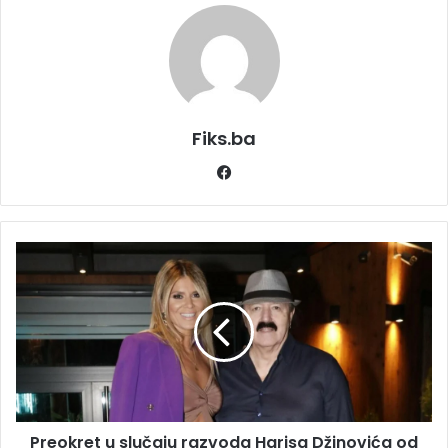
Fiks.ba
Facebook
Preokret
u
slučaju
razvoda
Harisa
Džinovića
od
supruge
Meline?
Preokret u slučaju razvoda Harisa Džinovića od
"Nije