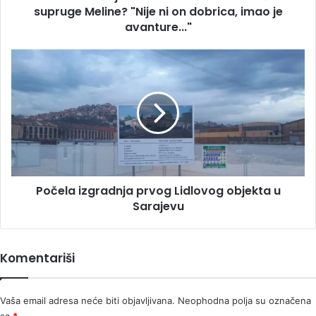
ni
supruge Meline? "Nije ni on dobrica, imao je
on
avanture..."
dobrica,
imao
Počela
je
izgradnja
avanture..."
prvog
Lidlovog
objekta
u
Sarajevu
Počela izgradnja prvog Lidlovog objekta u
Sarajevu
Komentariši
Vaša email adresa neće biti objavljivana.
Neophodna polja su označena