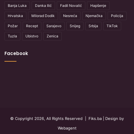
Banja Luka
Danka Ilić
Fadil Novalić
Hapšenje
Hrvatska
Milorad Dodik
Nesreća
Njemačka
Policija
Požar
Recept
Sarajevo
Snijeg
Srbija
TikTok
Tuzla
Ubistvo
Zenica
Facebook
© Copyright 2026, All Rights Reserved |
Fiks.ba
| Design by
Webagent