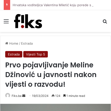
Hrvatska voditeljica Valentina Miletić koju porede s Dilettom Leotom oduševila pozirajući u bikiniju
Menu
Se
Home
/
Estrada
Estrada
Vijesti Top 5
Prvo pojavljivanje Meline
Džinović u javnosti nakon
vijesti o razvodu!
Send
Fiks.ba
19/03/2024
124
1 minute read
an
email