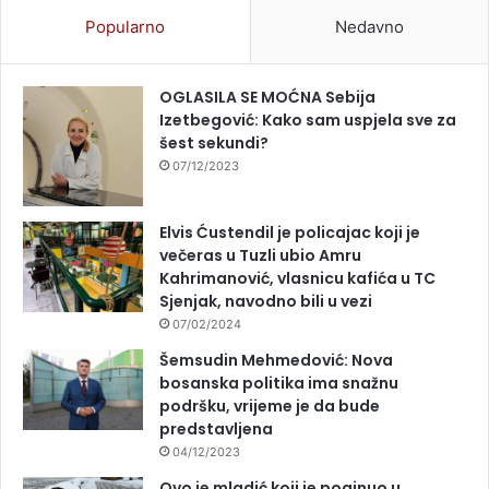
Popularno
Nedavno
OGLASILA SE MOĆNA Sebija
Izetbegović: Kako sam uspjela sve za
šest sekundi?
07/12/2023
Elvis Ćustendil je policajac koji je
večeras u Tuzli ubio Amru
Kahrimanović, vlasnicu kafića u TC
Sjenjak, navodno bili u vezi
07/02/2024
Šemsudin Mehmedović: Nova
bosanska politika ima snažnu
podršku, vrijeme je da bude
predstavljena
04/12/2023
Ovo je mladić koji je poginuo u