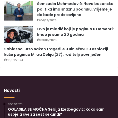
Šemsudin Mehmedović: Nova bosanska
politika ima snažnu podršku, vrijeme je
da bude predstavljena
04/12/2023
Ovo je mladić koji je poginuo u Derventi:
Imao je samo 20 godina
03/01/2026
Sablasno jutro nakon tragedije u Binježevu! U esploziji
kuće poginuo Mirza Delija (27), roditelji povrijeđeni
16/01/2024
Novosti
07/12/2023
OGLASILA SE MOĆNA Sebija Izetbegović: Kako sam
uspjela sve za šest sekundi?