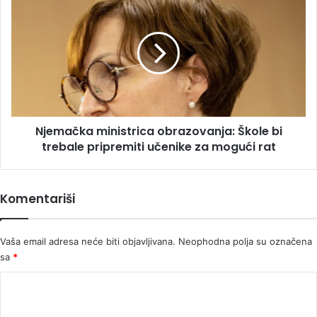
ministrica
obrazovanja:
Škole
bi
trebale
pripremiti
učenike
za
Njemačka ministrica obrazovanja: Škole bi
mogući
rat
trebale pripremiti učenike za mogući rat
Komentariši
Vaša email adresa neće biti objavljivana.
Neophodna polja su označena
sa
*
K
o