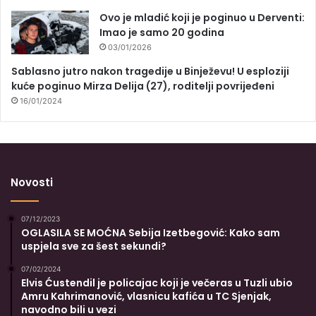
Ovo je mladić koji je poginuo u Derventi:
Imao je samo 20 godina
03/01/2026
Sablasno jutro nakon tragedije u Binježevu! U esploziji
kuće poginuo Mirza Delija (27), roditelji povrijeđeni
16/01/2024
Novosti
07/12/2023
OGLASILA SE MOĆNA Sebija Izetbegović: Kako sam
uspjela sve za šest sekundi?
07/02/2024
Elvis Ćustendil je policajac koji je večeras u Tuzli ubio
Amru Kahrimanović, vlasnicu kafića u TC Sjenjak,
navodno bili u vezi