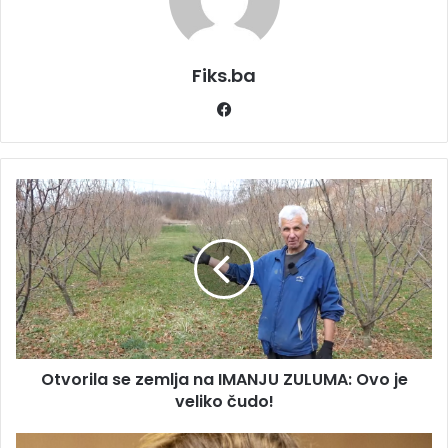
Fiks.ba
Facebook
Otvorila
se
zemlja
na
IMANJU
ZULUMA:
Ovo
je
veliko
Otvorila se zemlja na IMANJU ZULUMA: Ovo je
čudo!
veliko čudo!
Njemačka