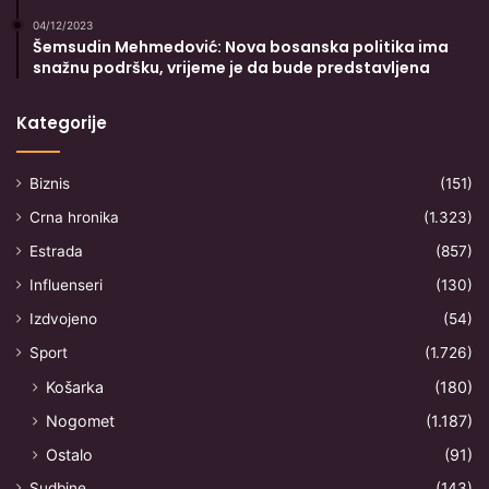
04/12/2023
Šemsudin Mehmedović: Nova bosanska politika ima
snažnu podršku, vrijeme je da bude predstavljena
Kategorije
Biznis
(151)
Crna hronika
(1.323)
Estrada
(857)
Influenseri
(130)
Izdvojeno
(54)
Sport
(1.726)
Košarka
(180)
Nogomet
(1.187)
Ostalo
(91)
Sudbine
(143)