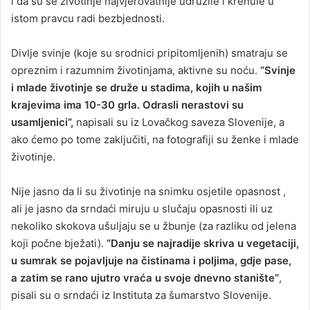
i da su se životinje najvjerovatnije udružile i krenule u
istom pravcu radi bezbjednosti.
Divlje svinje (koje su srodnici pripitomljenih) smatraju se
opreznim i razumnim životinjama, aktivne su noću.
“Svinje
i mlade životinje se druže u stadima, kojih u našim
krajevima ima 10-30 grla. Odrasli nerastovi su
usamljenici”,
napisali su iz Lovačkog saveza Slovenije, a
ako ćemo po tome zaključiti, na fotografiji su ženke i mlade
životinje.
Nije jasno da li su životinje na snimku osjetile opasnost ,
ali je jasno da srndaći miruju u slučaju opasnosti ili uz
nekoliko skokova ušuljaju se u žbunje (za razliku od jelena
koji počne bježati).
“Danju se najradije skriva u vegetaciji,
u sumrak se pojavljuje na čistinama i poljima, gdje pase,
a zatim se rano ujutro vraća u svoje dnevno stanište”
,
pisali su o srndaći iz Instituta za šumarstvo Slovenije.