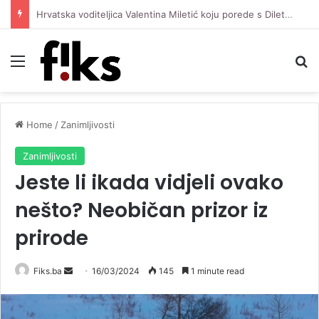
Hrvatska voditeljica Valentina Miletić koju porede s Dilettom Leotom oduševila pozirajući u bikiniju
Menu
Se
Home
/
Zanimljivosti
Zanimljivosti
Jeste li ikada vidjeli ovako
nešto? Neobičan prizor iz
prirode
Send
Fiks.ba
16/03/2024
145
1 minute read
an
email