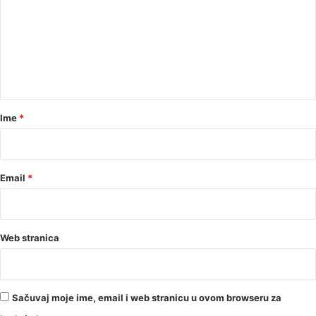
m
e
n
t
a
r
Ime
*
*
Email
*
Web stranica
Sačuvaj moje ime, email i web stranicu u ovom browseru za