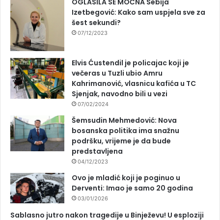
OGLASILA SE MOĆNA Sebija
Izetbegović: Kako sam uspjela sve za
šest sekundi?
07/12/2023
Elvis Ćustendil je policajac koji je
večeras u Tuzli ubio Amru
Kahrimanović, vlasnicu kafića u TC
Sjenjak, navodno bili u vezi
07/02/2024
Šemsudin Mehmedović: Nova
bosanska politika ima snažnu
podršku, vrijeme je da bude
predstavljena
04/12/2023
Ovo je mladić koji je poginuo u
Derventi: Imao je samo 20 godina
03/01/2026
Sablasno jutro nakon tragedije u Binježevu! U esploziji