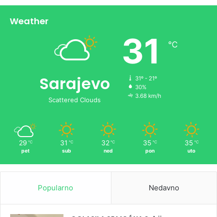
Weather
31
℃
Sarajevo
31º - 21º
30%
3.68 km/h
Scattered Clouds
29
31
32
35
35
℃
℃
℃
℃
℃
pet
sub
ned
pon
uto
Popularno
Nedavno