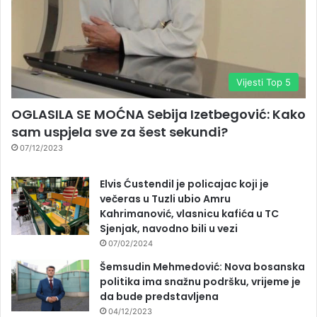
Vijesti Top 5
OGLASILA SE MOĆNA Sebija Izetbegović: Kako
sam uspjela sve za šest sekundi?
07/12/2023
Elvis Ćustendil je policajac koji je
večeras u Tuzli ubio Amru
Kahrimanović, vlasnicu kafića u TC
Sjenjak, navodno bili u vezi
07/02/2024
Šemsudin Mehmedović: Nova bosanska
politika ima snažnu podršku, vrijeme je
da bude predstavljena
04/12/2023