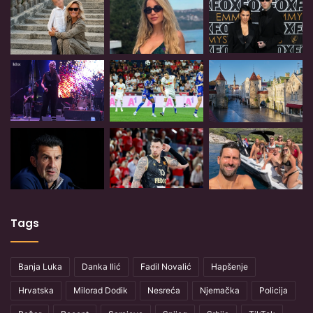
Tags
Banja Luka
Danka Ilić
Fadil Novalić
Hapšenje
Hrvatska
Milorad Dodik
Nesreća
Njemačka
Policija