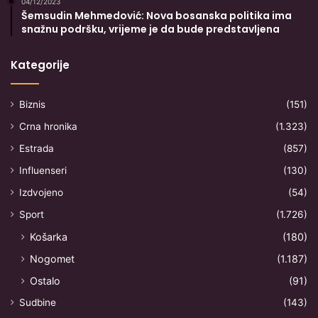
04/12/2023
Šemsudin Mehmedović: Nova bosanska politika ima
snažnu podršku, vrijeme je da bude predstavljena
Kategorije
Biznis
(151)
Crna hronika
(1.323)
Estrada
(857)
Influenseri
(130)
Izdvojeno
(54)
Sport
(1.726)
Košarka
(180)
Nogomet
(1.187)
Ostalo
(91)
Sudbine
(143)