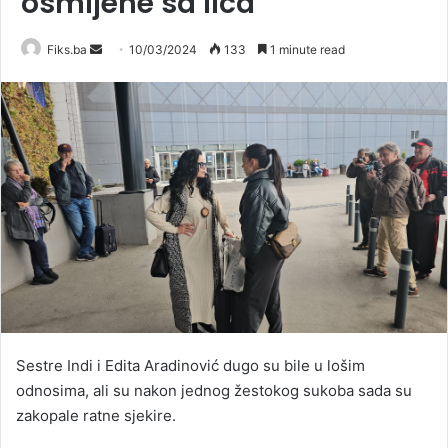
osmijehe sa lica
Send
Fiks.ba
10/03/2024
133
1 minute read
an
email
Sestre Indi i Edita Aradinović dugo su bile u lošim
odnosima, ali su nakon jednog žestokog sukoba sada su
zakopale ratne sjekire.