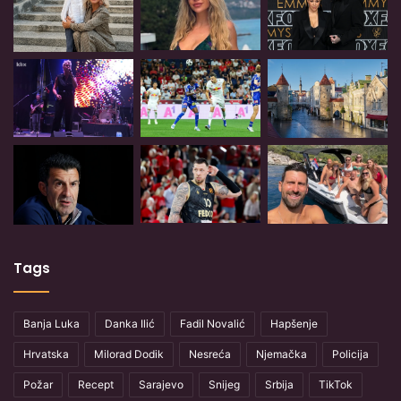
Tags
Banja Luka
Danka Ilić
Fadil Novalić
Hapšenje
Hrvatska
Milorad Dodik
Nesreća
Njemačka
Policija
Požar
Recept
Sarajevo
Snijeg
Srbija
TikTok