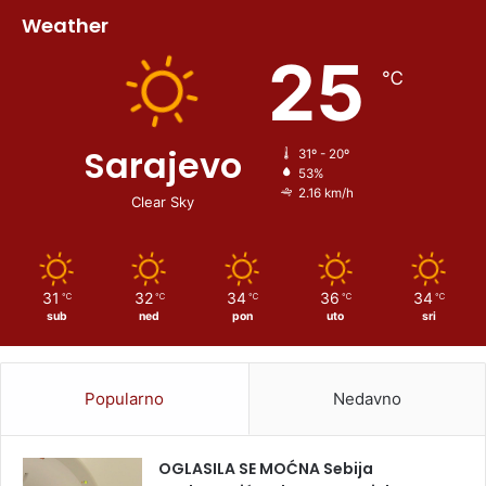
Weather
25
℃
Sarajevo
31º - 20º
53%
2.16 km/h
Clear Sky
31
32
34
36
34
℃
℃
℃
℃
℃
sub
ned
pon
uto
sri
Popularno
Nedavno
OGLASILA SE MOĆNA Sebija