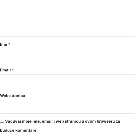
e
n
t
a
r
Ime
*
*
Email
*
Web stranica
Sačuvaj moje ime, email i web stranicu u ovom browseru za
buduće komentare.