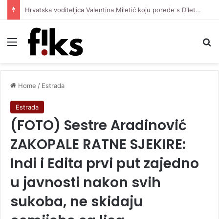
Hrvatska voditeljica Valentina Miletić koju porede s Dilettom Leotom oduševila pozirajući u bikiniju
Menu
Se
Home
/
Estrada
Estrada
(FOTO) Sestre Aradinović
ZAKOPALE RATNE SJEKIRE:
Indi i Edita prvi put zajedno
u javnosti nakon svih
sukoba, ne skidaju