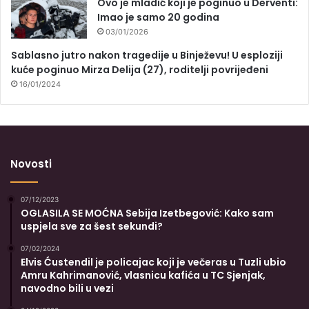
Ovo je mladić koji je poginuo u Derventi:
Imao je samo 20 godina
03/01/2026
Sablasno jutro nakon tragedije u Binježevu! U esploziji
kuće poginuo Mirza Delija (27), roditelji povrijeđeni
16/01/2024
Novosti
07/12/2023
OGLASILA SE MOĆNA Sebija Izetbegović: Kako sam
uspjela sve za šest sekundi?
07/02/2024
Elvis Ćustendil je policajac koji je večeras u Tuzli ubio
Amru Kahrimanović, vlasnicu kafića u TC Sjenjak,
navodno bili u vezi