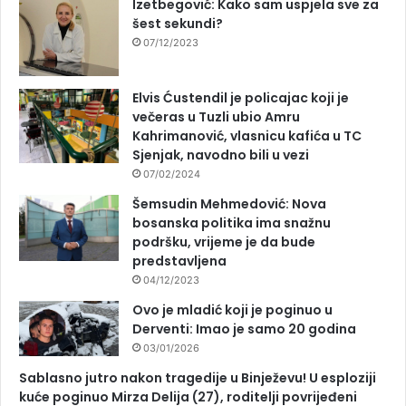
Izetbegović: Kako sam uspjela sve za
šest sekundi?
07/12/2023
Elvis Ćustendil je policajac koji je
večeras u Tuzli ubio Amru
Kahrimanović, vlasnicu kafića u TC
Sjenjak, navodno bili u vezi
07/02/2024
Šemsudin Mehmedović: Nova
bosanska politika ima snažnu
podršku, vrijeme je da bude
predstavljena
04/12/2023
Ovo je mladić koji je poginuo u
Derventi: Imao je samo 20 godina
03/01/2026
Sablasno jutro nakon tragedije u Binježevu! U esploziji
kuće poginuo Mirza Delija (27), roditelji povrijeđeni