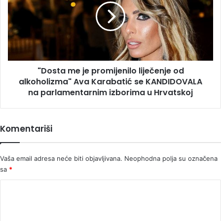
promijenilo
liječenje
od
alkoholizma"
Ava
Karabatić
"Dosta me je promijenilo liječenje od
se
KANDIDOVALA
alkoholizma" Ava Karabatić se KANDIDOVALA
na
na parlamentarnim izborima u Hrvatskoj
parlamentarnim
izborima
u
Komentariši
Hrvatskoj
Vaša email adresa neće biti objavljivana.
Neophodna polja su označena
sa
*
K
o
m