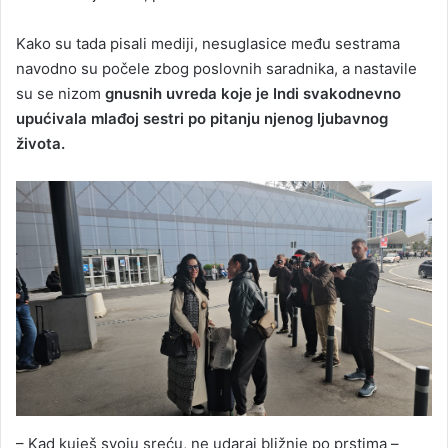
Kako su tada pisali mediji, nesuglasice među sestrama
navodno su počele zbog poslovnih saradnika, a nastavile
su se nizom
gnusnih uvreda koje je Indi svakodnevno
upućivala mlađoj sestri po pitanju njenog ljubavnog
života.
– Kad kuješ svoju sreću, ne udaraj bližnje po prstima –