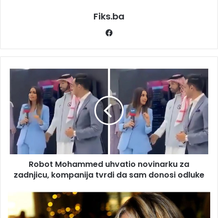
Fiks.ba
Facebook
Robot
Mohammed
uhvatio
novinarku
za
zadnjicu,
kompanija
tvrdi
da
Robot Mohammed uhvatio novinarku za
sam
donosi
zadnjicu, kompanija tvrdi da sam donosi odluke
odluke
"Dosta
me
je