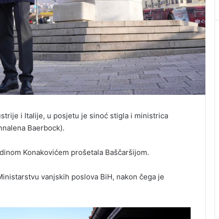
rije i Italije, u posjetu je sinoć stigla i ministrica
nnalena Baerbock).
medinom Konakovićem prošetala Baščaršijom.
inistarstvu vanjskih poslova BiH, nakon čega je