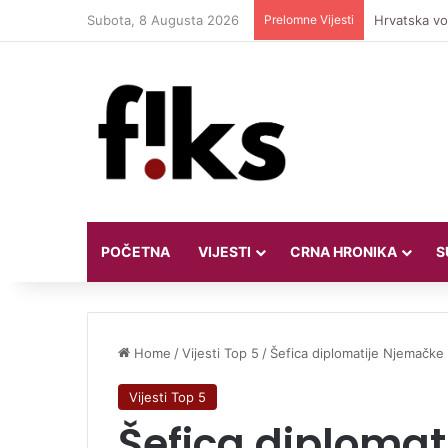
Subota, 8 Augusta 2026
Prelomne Vijesti
Hrvatska vod
POČETNA
VIJESTI
CRNA HRONIKA
S
Home
/
Vijesti Top 5
/
Šefica diplomatije Njemačke
Vijesti Top 5
Šefica diploma