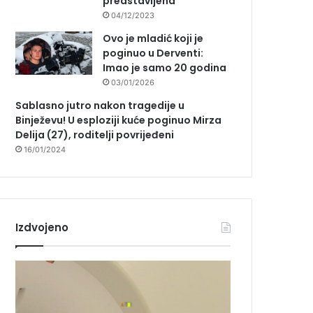
predstavljena
04/12/2023
Ovo je mladić koji je
poginuo u Derventi:
Imao je samo 20 godina
03/01/2026
Sablasno jutro nakon tragedije u
Binježevu! U esploziji kuće poginuo Mirza
Delija (27), roditelji povrijeđeni
16/01/2024
Izdvojeno