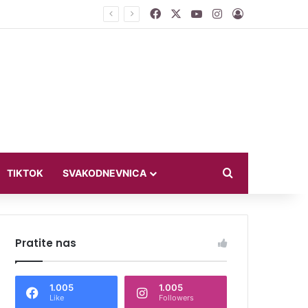
Facebook
X
YouTube
Instagram
Log In
jući u bikiniju
Search for
TIKTOK
SVAKODNEVNICA
Pratite nas
1.005
1.005
Like
Followers