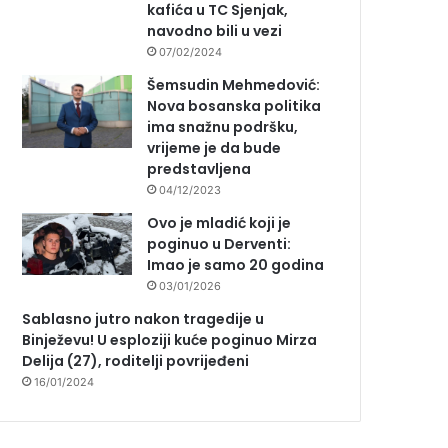
kafića u TC Sjenjak,
navodno bili u vezi
07/02/2024
Šemsudin Mehmedović:
Nova bosanska politika
ima snažnu podršku,
vrijeme je da bude
predstavljena
04/12/2023
Ovo je mladić koji je
poginuo u Derventi:
Imao je samo 20 godina
03/01/2026
Sablasno jutro nakon tragedije u
Binježevu! U esploziji kuće poginuo Mirza
Delija (27), roditelji povrijeđeni
16/01/2024