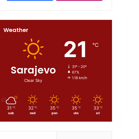
Weather
21
℃
Sarajevo
31º - 20º
67%
1.18 km/h
Clear Sky
31
32
35
35
33
℃
℃
℃
℃
℃
sub
ned
pon
uto
sri