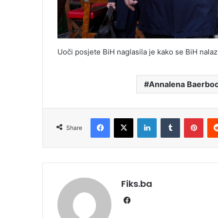
Uoči posjete BiH naglasila je kako se BiH nalaz
Annalena Baerbo
Facebook
X
LinkedIn
Tumblr
Pint
Share
Fiks.ba
Facebook