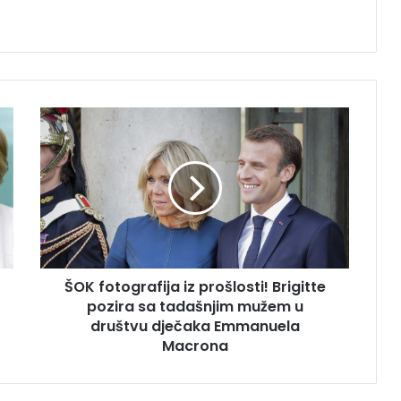
ŠOK
fotografija
iz
prošlosti!
Brigitte
pozira
sa
tadašnjim
mužem
ŠOK fotografija iz prošlosti! Brigitte
u
društvu
pozira sa tadašnjim mužem u
dječaka
društvu dječaka Emmanuela
Emmanuela
Macrona
Macrona