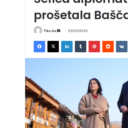
prošetala Bašč
Send
Fiks.ba
05/03/2024
an
Facebook
X
LinkedIn
Tumblr
Pinterest
Reddit
email