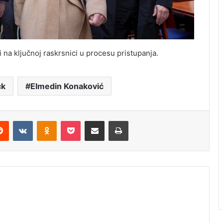
i na ključnoj raskrsnici u procesu pristupanja.
ck
Elmedin Konaković
erest
Reddit
VKontakte
Odnoklassniki
Pocket
Share via Email
Print