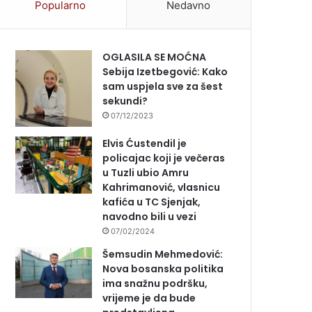
Popularno
Nedavno
OGLASILA SE MOĆNA
Sebija Izetbegović: Kako
sam uspjela sve za šest
sekundi?
07/12/2023
Elvis Ćustendil je
policajac koji je večeras
u Tuzli ubio Amru
Kahrimanović, vlasnicu
kafića u TC Sjenjak,
navodno bili u vezi
07/02/2024
Šemsudin Mehmedović:
Nova bosanska politika
ima snažnu podršku,
vrijeme je da bude