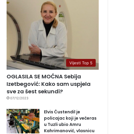
Vijesti Top 5
OGLASILA SE MOĆNA Sebija
Izetbegović: Kako sam uspjela
sve za šest sekundi?
07/12/2023
Elvis Ćustendil je
policajac koji je večeras
u Tuzli ubio Amru
Kahrimanović, vlasnicu