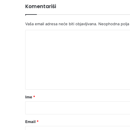
Komentariši
Vaša email adresa neće biti objavljivana.
Neophodna polja
K
o
m
e
n
t
a
r
Ime
*
*
Email
*