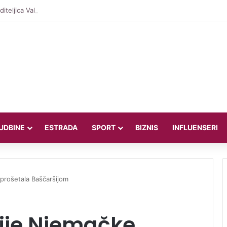
iteljica Valentina Miletić koju porede s Dilettom Leotom oduševila pozira
UDBINE
ESTRADA
SPORT
BIZNIS
INFLUENSERI
 prošetala Baščaršijom
tije Njemačke