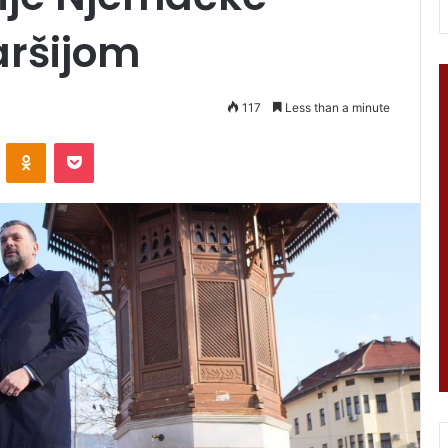
aršijom
117
Less than a minute
VKontakte
Odnoklassniki
Pocket