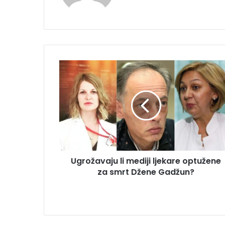
Ugrožavaju
li
mediji
ljekare
optužene
za
smrt
Džene
Gadžun?
Ugrožavaju li mediji ljekare optužene
za smrt Džene Gadžun?