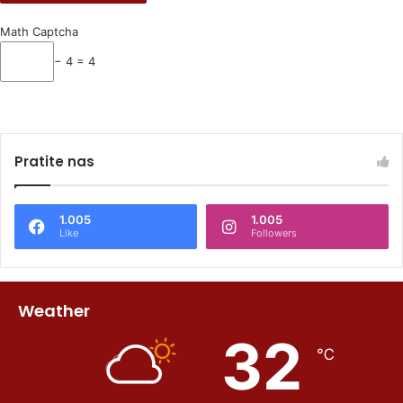
Math Captcha
− 4 = 4
Pratite nas
1.005
1.005
Like
Followers
Weather
32
℃