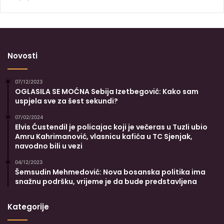
Novosti
07/12/2023
OGLASILA SE MOĆNA Sebija Izetbegović: Kako sam
uspjela sve za šest sekundi?
07/02/2024
Elvis Ćustendil je policajac koji je večeras u Tuzli ubio
Amru Kahrimanović, vlasnicu kafića u TC Sjenjak,
navodno bili u vezi
04/12/2023
Šemsudin Mehmedović: Nova bosanska politika ima
snažnu podršku, vrijeme je da bude predstavljena
Kategorije