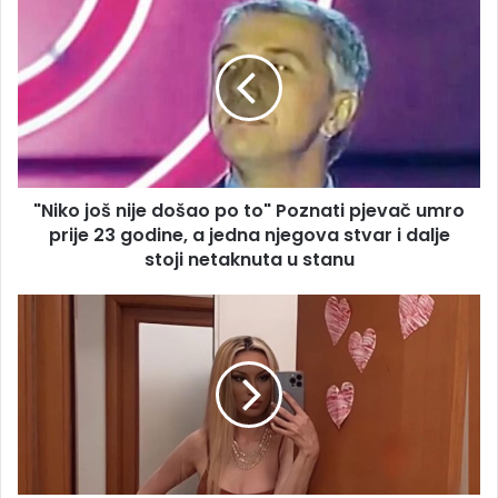
još
nije
došao
po
to"
Poznati
pjevač
umro
"Niko još nije došao po to" Poznati pjevač umro
prije
23
prije 23 godine, a jedna njegova stvar i dalje
godine,
stoji netaknuta u stanu
a
jedna
"NE
njegova
BIH
stvar
PRETJERANO
i
O
dalje
TOJ
stoji
TEMI"
netaknuta
Oglasila
u
se
stanu
Rada