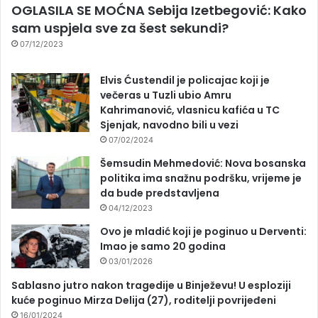
OGLASILA SE MOĆNA Sebija Izetbegović: Kako
sam uspjela sve za šest sekundi?
07/12/2023
Elvis Ćustendil je policajac koji je
večeras u Tuzli ubio Amru
Kahrimanović, vlasnicu kafića u TC
Sjenjak, navodno bili u vezi
07/02/2024
Šemsudin Mehmedović: Nova bosanska
politika ima snažnu podršku, vrijeme je
da bude predstavljena
04/12/2023
Ovo je mladić koji je poginuo u Derventi:
Imao je samo 20 godina
03/01/2026
Sablasno jutro nakon tragedije u Binježevu! U esploziji
kuće poginuo Mirza Delija (27), roditelji povrijeđeni
16/01/2024