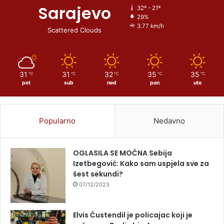
Sarajevo
32º - 21º
29%
3.77 km/h
Scattered Clouds
31
31
32
35
35
℃
℃
℃
℃
℃
pet
sub
ned
pon
uto
Popularno
Nedavno
OGLASILA SE MOĆNA Sebija
Izetbegović: Kako sam uspjela sve za
šest sekundi?
07/12/2023
Elvis Ćustendil je policajac koji je