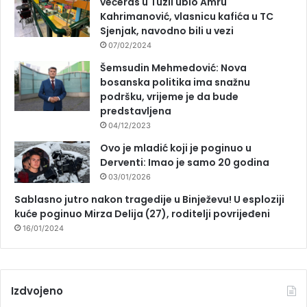
večeras u Tuzli ubio Amru
Kahrimanović, vlasnicu kafića u TC
Sjenjak, navodno bili u vezi
07/02/2024
Šemsudin Mehmedović: Nova
bosanska politika ima snažnu
podršku, vrijeme je da bude
predstavljena
04/12/2023
Ovo je mladić koji je poginuo u
Derventi: Imao je samo 20 godina
03/01/2026
Sablasno jutro nakon tragedije u Binježevu! U esploziji
kuće poginuo Mirza Delija (27), roditelji povrijeđeni
16/01/2024
Izdvojeno