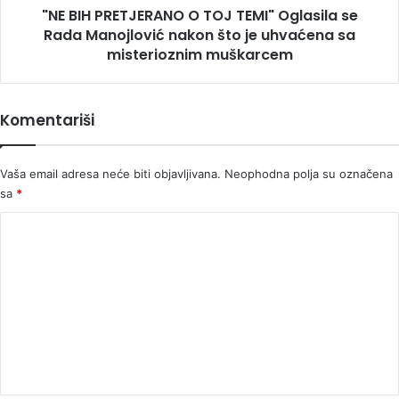
"NE BIH PRETJERANO O TOJ TEMI" Oglasila se
Manojlović
nakon
Rada Manojlović nakon što je uhvaćena sa
što
misterioznim muškarcem
je
uhvaćena
sa
Komentariši
misterioznim
muškarcem
Vaša email adresa neće biti objavljivana.
Neophodna polja su označena
sa
*
K
o
m
e
n
t
a