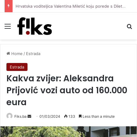
Hrvatska voditeljica Valentina Miletić koju porede s Dilettom Leotom oduševila pozirajući u bikiniju
Menu
Se
Home
/
Estrada
Estrada
Kakva zvijer: Aleksandra
Prijović vozi auto od 160.000
eura
Send
Fiks.ba
01/03/2024
133
Less than a minute
an
email