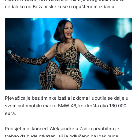
nedaleko od Bežanijske kose u opuštenom izdanju.
Pjevačica je bez šminke izašla iz doma i uputila se dalje u
svom automobilu marke BMW X6, koji košta oko 160.000
eura.
Podsjetimo, koncert Aleksandre u Zadru prvobitno je
trebao da bude otkazan, ali je odlučeno da ipak bude