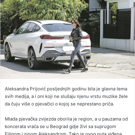
Aleksandra Prijović posljednjih godinu bila je glavna tema
svih medija, a i oni koji ne slušaju njenu vrstu muzike žele
da čuju više o pjevačici o kojoj se neprestano priča.
Mlada pjevačka zvijezda oborila je region, a u pauzama od
koncerata vraća se u Beograd gdje živi sa suprugom
Filipom i sinom Aleksandrom. Tako je ovog puta viđena