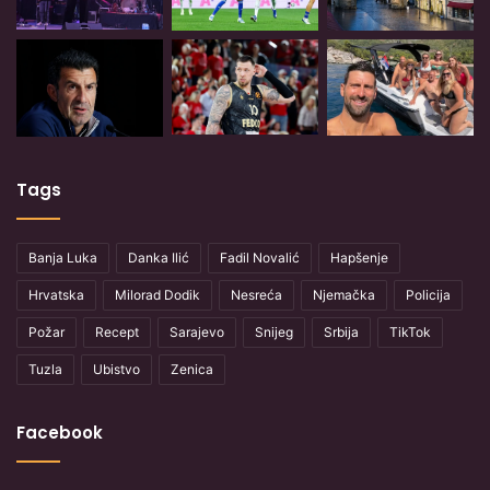
Tags
Banja Luka
Danka Ilić
Fadil Novalić
Hapšenje
Hrvatska
Milorad Dodik
Nesreća
Njemačka
Policija
Požar
Recept
Sarajevo
Snijeg
Srbija
TikTok
Tuzla
Ubistvo
Zenica
Facebook