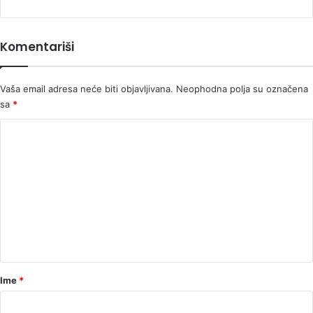
Komentariši
Vaša email adresa neće biti objavljivana.
Neophodna polja su označena
sa
*
K
o
m
e
n
t
a
r
Ime
*
*