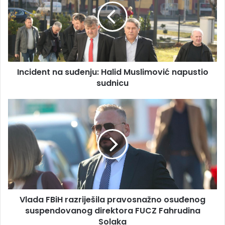
Halid
Muslimović
napustio
sudnicu
Incident na suđenju: Halid Muslimović napustio
sudnicu
Vlada
FBiH
razriješila
pravosnažno
osuđenog
suspendovanog
direktora
FUCZ
Fahrudina
Vlada FBiH razriješila pravosnažno osuđenog
Solaka
suspendovanog direktora FUCZ Fahrudina
Solaka