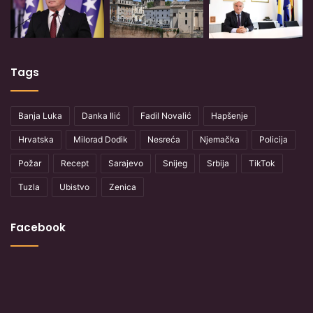
Tags
Banja Luka
Danka Ilić
Fadil Novalić
Hapšenje
Hrvatska
Milorad Dodik
Nesreća
Njemačka
Policija
Požar
Recept
Sarajevo
Snijeg
Srbija
TikTok
Tuzla
Ubistvo
Zenica
Facebook