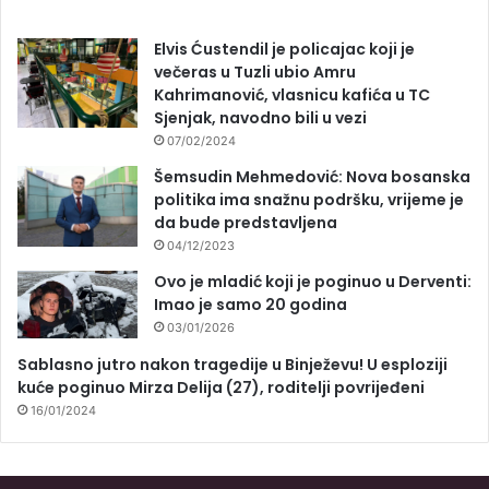
Elvis Ćustendil je policajac koji je
večeras u Tuzli ubio Amru
Kahrimanović, vlasnicu kafića u TC
Sjenjak, navodno bili u vezi
07/02/2024
Šemsudin Mehmedović: Nova bosanska
politika ima snažnu podršku, vrijeme je
da bude predstavljena
04/12/2023
Ovo je mladić koji je poginuo u Derventi:
Imao je samo 20 godina
03/01/2026
Sablasno jutro nakon tragedije u Binježevu! U esploziji
kuće poginuo Mirza Delija (27), roditelji povrijeđeni
16/01/2024