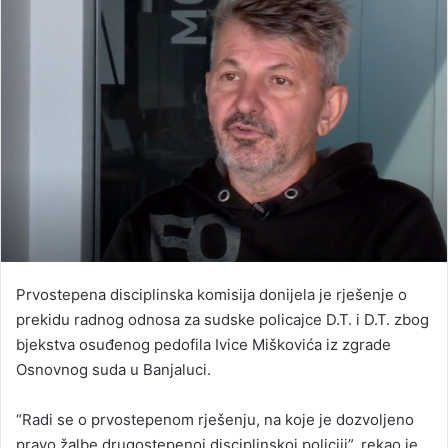
Prvostepena disciplinska komisija donijela je rješenje o
prekidu radnog odnosa za sudske policajce D.T. i D.T. zbog
bjekstva osuđenog pedofila Ivice Miškovića iz zgrade
Osnovnog suda u Banjaluci.
“Radi se o prvostepenom rješenju, na koje je dozvoljeno
pravo žalbe drugostepenoj disciplinskoj policiji”, rekao je