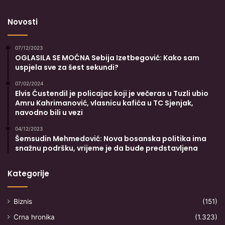
Novosti
07/12/2023
OGLASILA SE MOĆNA Sebija Izetbegović: Kako sam
uspjela sve za šest sekundi?
07/02/2024
Elvis Ćustendil je policajac koji je večeras u Tuzli ubio
Amru Kahrimanović, vlasnicu kafića u TC Sjenjak,
navodno bili u vezi
04/12/2023
Šemsudin Mehmedović: Nova bosanska politika ima
snažnu podršku, vrijeme je da bude predstavljena
Kategorije
Biznis
(151)
Crna hronika
(1.323)