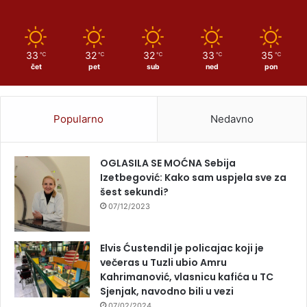
33
32
32
33
35
℃
℃
℃
℃
℃
čet
pet
sub
ned
pon
Popularno
Nedavno
OGLASILA SE MOĆNA Sebija
Izetbegović: Kako sam uspjela sve za
šest sekundi?
07/12/2023
Elvis Ćustendil je policajac koji je
večeras u Tuzli ubio Amru
Kahrimanović, vlasnicu kafića u TC
Sjenjak, navodno bili u vezi
07/02/2024