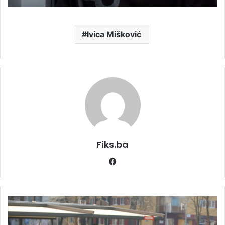
Ivica Mišković
Fiks.ba
Facebook
Incident
na
suđenju: