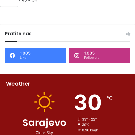
Pratite nas
1.005
1.005
Like
Followers
Weather
30
℃
Sarajevo
33º - 22º
30%
0.96 km/h
Clear Sky