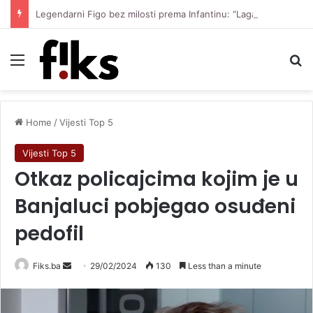
Legendarni Figo bez milosti prema Infantinu: “Lagao je i ukaljao funkciju, sada mora otići”
Menu
Se
Home
/
Vijesti Top 5
Vijesti Top 5
Otkaz policajcima kojim je u
Banjaluci pobjegao osuđeni
pedofil
Send
Fiks.ba
29/02/2024
130
Less than a minute
an
email