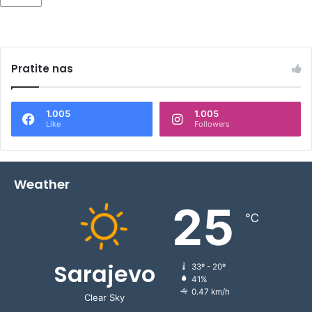
Pratite nas
1.005
1.005
Like
Followers
Weather
25
℃
Sarajevo
33º - 20º
41%
0.47 km/h
Clear Sky