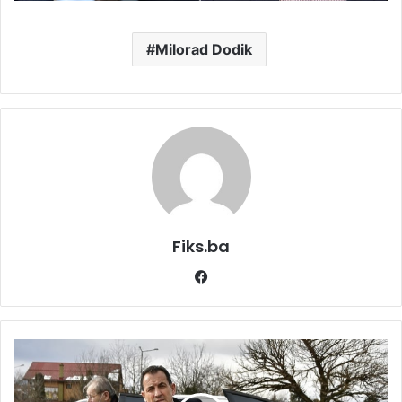
Milorad Dodik
Fiks.ba
Facebook
Selmo
Cikotić
negirao