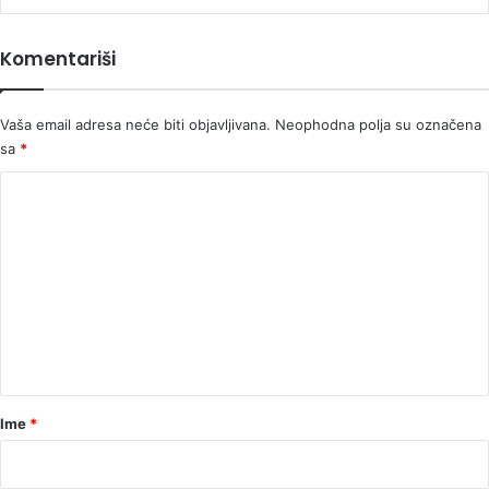
Komentariši
Vaša email adresa neće biti objavljivana.
Neophodna polja su označena
sa
*
K
o
m
e
n
t
a
r
Ime
*
*