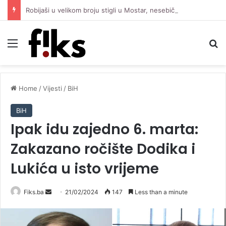
Robijaši u velikom broju stigli u Mostar, nesebično pružaju podršku Čeliku protiv Zrinjskog
Menu
Se
Home
/
Vijesti
/
BiH
BiH
Ipak idu zajedno 6. marta:
Zakazano ročište Dodika i
Lukića u isto vrijeme
Send
Fiks.ba
21/02/2024
147
Less than a minute
an
email