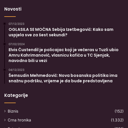
Novosti
07/12/2023
OGLASILA SE MOĆNA Sebija Izetbegović: Kako sam
uspjela sve za šest sekundi?
07/02/2024
Elvis Ćustendil je policajac koji je večeras u Tuzli ubio
Amru Kahrimanović, vlasnicu kafića u TC Sjenjak,
navodno bili u vezi
04/12/2023
Šemsudin Mehmedović: Nova bosanska politika ima
snažnu podršku, vrijeme je da bude predstavljena
Kategorije
Biznis
(152)
Crna hronika
(1.332)