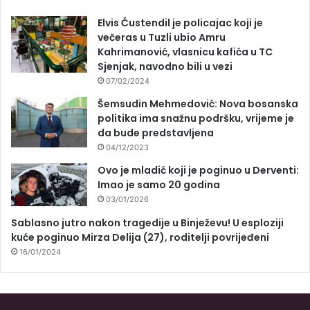
Elvis Ćustendil je policajac koji je
večeras u Tuzli ubio Amru
Kahrimanović, vlasnicu kafića u TC
Sjenjak, navodno bili u vezi
07/02/2024
Šemsudin Mehmedović: Nova bosanska
politika ima snažnu podršku, vrijeme je
da bude predstavljena
04/12/2023
Ovo je mladić koji je poginuo u Derventi:
Imao je samo 20 godina
03/01/2026
Sablasno jutro nakon tragedije u Binježevu! U esploziji
kuće poginuo Mirza Delija (27), roditelji povrijeđeni
16/01/2024