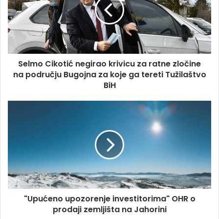
krivicu
za
ratne
zločine
na
području
Selmo Cikotić negirao krivicu za ratne zločine
Bugojna
za
na području Bugojna za koje ga tereti Tužilaštvo
koje
BiH
ga
tereti
"Upućeno
Tužilaštvo
upozorenje
BiH
investitorima"
OHR
o
prodaji
zemljišta
na
Jahorini
"Upućeno upozorenje investitorima" OHR o
prodaji zemljišta na Jahorini