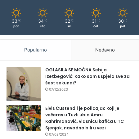
33
34
32
31
30
℃
℃
℃
℃
℃
pon
uto
sri
čet
pet
Popularno
Nedavno
OGLASILA SE MOĆNA Sebija
Izetbegović: Kako sam uspjela sve za
šest sekundi?
07/12/2023
Elvis Ćustendil je policajac koji je
večeras u Tuzli ubio Amru
Kahrimanović, vlasnicu kafića u TC
Sjenjak, navodno bili u vezi
07/02/2024