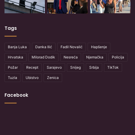
Tags
Banja Luka
Danka Ilić
Fadil Novalić
Hapšenje
Hrvatska
Milorad Dodik
Nesreća
Njemačka
Policija
Požar
Recept
Sarajevo
Snijeg
Srbija
TikTok
Tuzla
Ubistvo
Zenica
Facebook