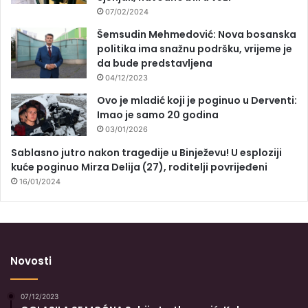
07/02/2024
Šemsudin Mehmedović: Nova bosanska
politika ima snažnu podršku, vrijeme je
da bude predstavljena
04/12/2023
Ovo je mladić koji je poginuo u Derventi:
Imao je samo 20 godina
03/01/2026
Sablasno jutro nakon tragedije u Binježevu! U esploziji
kuće poginuo Mirza Delija (27), roditelji povrijeđeni
16/01/2024
Novosti
07/12/2023