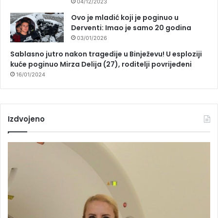
04/12/2023
Ovo je mladić koji je poginuo u
Derventi: Imao je samo 20 godina
03/01/2026
Sablasno jutro nakon tragedije u Binježevu! U esploziji
kuće poginuo Mirza Delija (27), roditelji povrijeđeni
16/01/2024
Izdvojeno