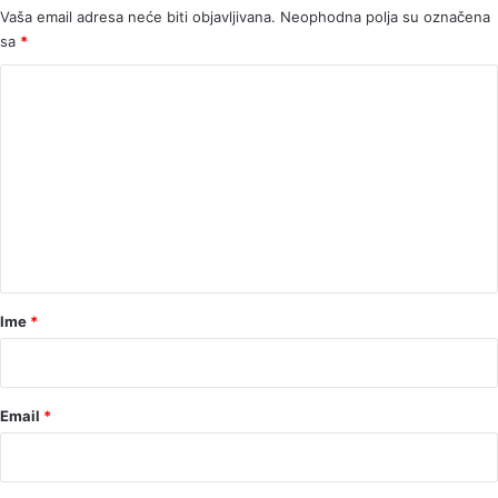
Vaša email adresa neće biti objavljivana.
Neophodna polja su označena
sa
*
K
o
m
e
n
t
a
r
Ime
*
*
Email
*