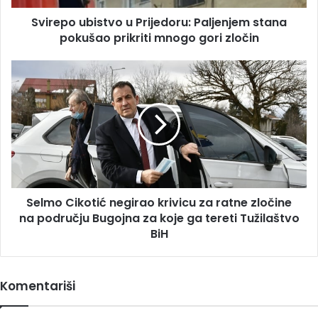
mnogo
Svirepo ubistvo u Prijedoru: Paljenjem stana
gori
zločin
pokušao prikriti mnogo gori zločin
Selmo
Cikotić
negirao
krivicu
za
ratne
zločine
na
području
Selmo Cikotić negirao krivicu za ratne zločine
Bugojna
za
na području Bugojna za koje ga tereti Tužilaštvo
koje
BiH
ga
tereti
Tužilaštvo
Komentariši
BiH