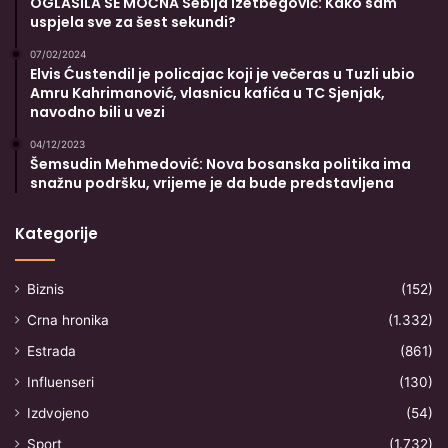
OGLASILA SE MOĆNA Sebija Izetbegović: Kako sam
uspjela sve za šest sekundi?
07/02/2024
Elvis Ćustendil je policajac koji je večeras u Tuzli ubio
Amru Kahrimanović, vlasnicu kafića u TC Sjenjak,
navodno bili u vezi
04/12/2023
Šemsudin Mehmedović: Nova bosanska politika ima
snažnu podršku, vrijeme je da bude predstavljena
Kategorije
Biznis
(152)
Crna hronika
(1.332)
Estrada
(861)
Influenseri
(130)
Izdvojeno
(54)
Sport
(1.732)