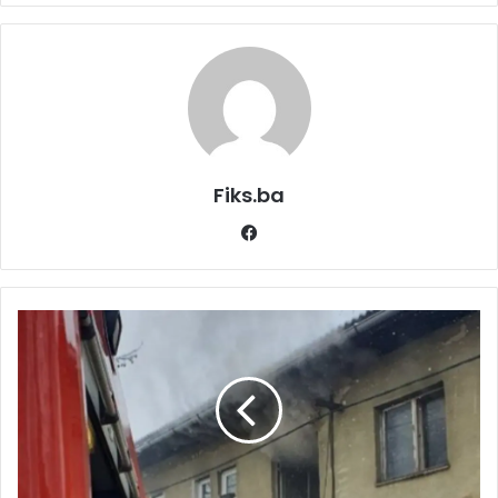
Fiks.ba
Facebook
Svirepo
ubistvo
u
Prijedoru:
Paljenjem
stana
pokušao
prikriti