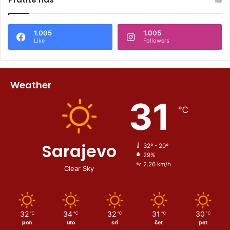
1.005
1.005
Like
Followers
Weather
31
℃
Sarajevo
32º - 20º
29%
2.26 km/h
Clear Sky
32
34
32
31
30
℃
℃
℃
℃
℃
pon
uto
sri
čet
pet