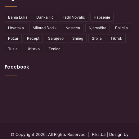
Banja Luka
Danka Ilić
Fadil Novalić
Hapšenje
Hrvatska
Milorad Dodik
Nesreća
Njemačka
Policija
Požar
Recept
Sarajevo
Snijeg
Srbija
TikTok
Tuzla
Ubistvo
Zenica
Facebook
© Copyright 2026, All Rights Reserved |
Fiks.ba
| Design by