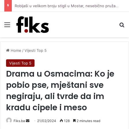
Robijaši u velikom broju stigli u Mostar, nesebično pružaju podršku Čeliku protiv Zrinjskog
Menu
Se
Home
/
Vijesti Top 5
Vijesti Top 5
Drama u Osmacima: Ko je
pobio pse, mještani sve
negiraju, ali tvrde da im
kradu cipele i meso
Send
Fiks.ba
21/02/2024
128
2 minutes read
an