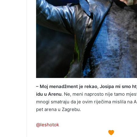
– Moj menadžment je rekao, Josipa mi smo htje
idu u Arenu
. Ne, meni naprosto nije tamo mjest
mnogi smatraju da je ovim riječima mislila na A
pet arena u Zagrebu.
@leshotok
logično iz Doma sportova
@Josipa