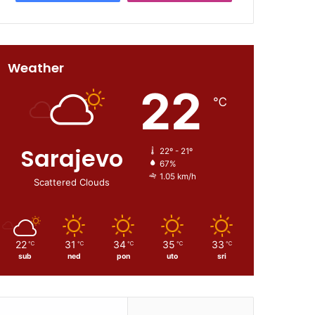
Weather
22
℃
Sarajevo
22º - 21º
67%
1.05 km/h
Scattered Clouds
22
31
34
35
33
℃
℃
℃
℃
℃
sub
ned
pon
uto
sri