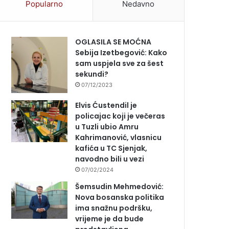
Popularno
Nedavno
OGLASILA SE MOĆNA
Sebija Izetbegović: Kako
sam uspjela sve za šest
sekundi?
07/12/2023
Elvis Ćustendil je
policajac koji je večeras
u Tuzli ubio Amru
Kahrimanović, vlasnicu
kafića u TC Sjenjak,
navodno bili u vezi
07/02/2024
Šemsudin Mehmedović:
Nova bosanska politika
ima snažnu podršku,
vrijeme je da bude