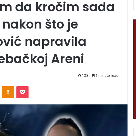
lim da kročim sada
 nakon što je
ović napravila
ebačkoj Areni
138
1 minute read
VKontakte
Odnoklassniki
Pocket