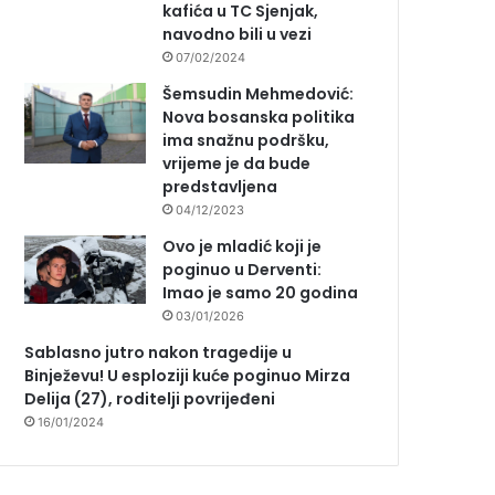
kafića u TC Sjenjak,
navodno bili u vezi
07/02/2024
Šemsudin Mehmedović:
Nova bosanska politika
ima snažnu podršku,
vrijeme je da bude
predstavljena
04/12/2023
Ovo je mladić koji je
poginuo u Derventi:
Imao je samo 20 godina
03/01/2026
Sablasno jutro nakon tragedije u
Binježevu! U esploziji kuće poginuo Mirza
Delija (27), roditelji povrijeđeni
16/01/2024