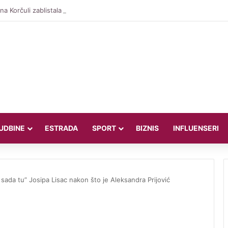
a Korčuli zablistala u kombinaciji vrijednoj oko 3.500 eura
UDBINE
ESTRADA
SPORT
BIZNIS
INFLUENSERI
sada tu” Josipa Lisac nakon što je Aleksandra Prijović