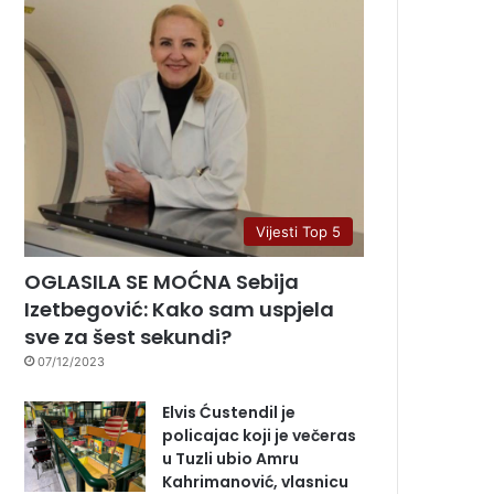
Vijesti Top 5
OGLASILA SE MOĆNA Sebija
Izetbegović: Kako sam uspjela
sve za šest sekundi?
07/12/2023
Elvis Ćustendil je
policajac koji je večeras
u Tuzli ubio Amru
Kahrimanović, vlasnicu