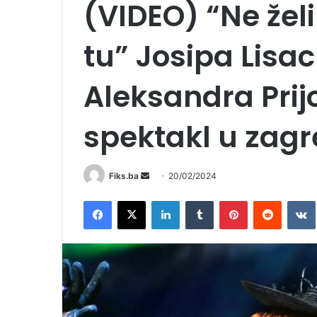
(VIDEO) “Ne že
tu” Josipa Lisac
Aleksandra Prij
spektakl u zagr
Send
Fiks.ba
20/02/2024
an
Facebook
X
LinkedIn
Tumblr
Pinterest
Reddit
email