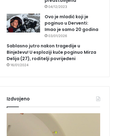
predstavljena
04/12/2023
Ovo je mladić koji je
poginuo u Derventi:
Imao je samo 20 godina
03/01/2026
Sablasno jutro nakon tragedije u
Binježevu! U esploziji kuće poginuo Mirza
Delija (27), roditelji povrijeđeni
16/01/2024
Izdvojeno