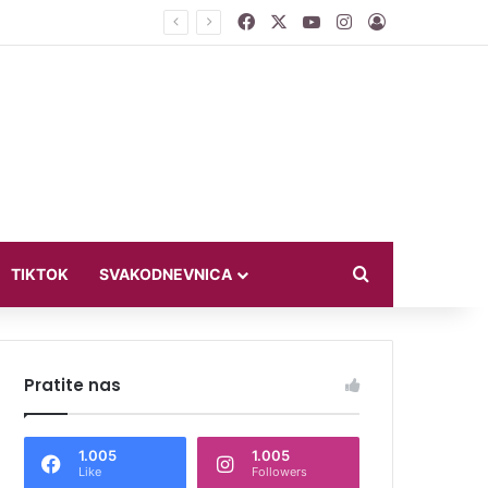
Facebook
X
YouTube
Instagram
Log In
Search for
TIKTOK
SVAKODNEVNICA
Pratite nas
1.005
1.005
Like
Followers