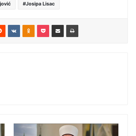
jović
Josipa Lisac
erest
Reddit
VKontakte
Odnoklassniki
Pocket
Share via Email
Print
Kavazović:
Zajednički