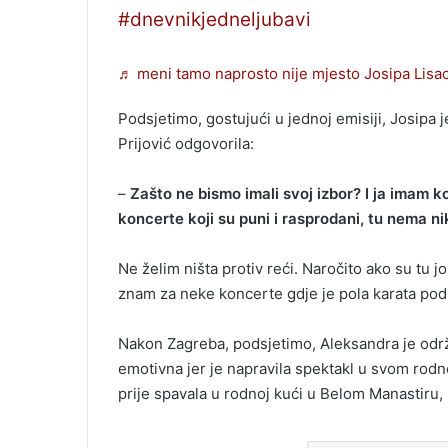
#dnevnikjedneljubavi
♬ meni tamo naprosto nije mjesto Josipa Lisa
Podsjetimo, gostujući u jednoj emisiji, Josipa
Prijović odgovorila:
–
Zašto ne bismo imali svoj izbor? I ja imam ko
koncerte koji su puni i rasprodani, tu nema n
Ne želim ništa protiv reći. Naročito ako su tu još 
znam za neke koncerte gdje je pola karata podij
Nakon Zagreba, podsjetimo, Aleksandra je održ
emotivna jer je napravila spektakl u svom rodn
prije spavala u rodnoj kući u Belom Manastiru,