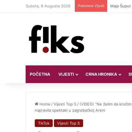
Subota, 8 Augusta 2026
Prelomne Vijesti
Maja Šuput n
POČETNA
VIJESTI
CRNA HRONIKA
S
Home
/
Vijesti Top 5
/
(VIDEO) “Ne želim da kročim 
napravila spektakl u zagrebačkoj Areni
TikTok
Vijesti Top 5