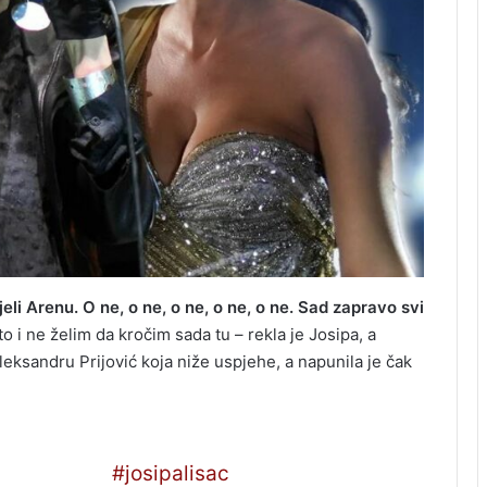
li Arenu. O ne, o ne, o ne, o ne, o ne. Sad zapravo svi
o i ne želim da kročim sada tu – rekla je Josipa, a
leksandru Prijović koja niže uspjehe, a napunila je čak
 Lisac Fox
#josipalisac