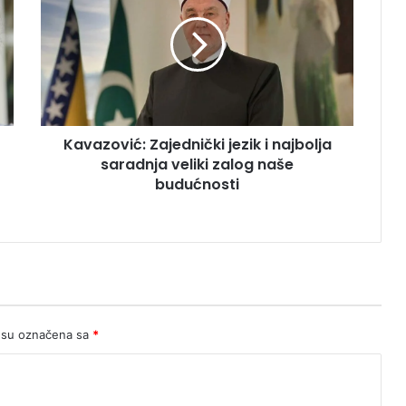
jezik
i
najbolja
saradnja
veliki
zalog
naše
Kavazović: Zajednički jezik i najbolja
budućnosti
saradnja veliki zalog naše
budućnosti
 su označena sa
*