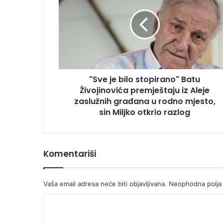
bilo
stopirano"
Batu
Živojinovića
premještaju
iz
Aleje
"Sve je bilo stopirano" Batu
zaslužnih
građana
Živojinovića premještaju iz Aleje
u
zaslužnih građana u rodno mjesto,
rodno
sin Miljko otkrio razlog
mjesto,
sin
Miljko
otkrio
Komentariši
razlog
Vaša email adresa neće biti objavljivana.
Neophodna polja
K
o