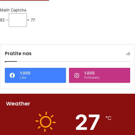
Math Captcha
82 −
= 77
Pratite nas
1.005
1.005
Like
Followers
Weather
27
℃