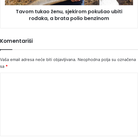
brata
Tavom tukao ženu, sjekirom pokušao ubiti
polio
benzinom
rođaka, a brata polio benzinom
Komentariši
Vaša email adresa neće biti objavljivana.
Neophodna polja su označena
sa
*
K
o
m
e
n
t
a