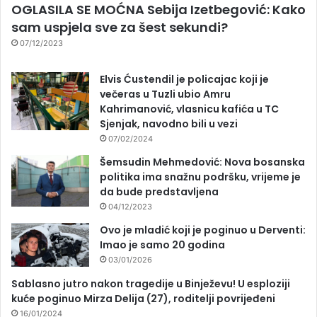
OGLASILA SE MOĆNA Sebija Izetbegović: Kako
sam uspjela sve za šest sekundi?
07/12/2023
Elvis Ćustendil je policajac koji je
večeras u Tuzli ubio Amru
Kahrimanović, vlasnicu kafića u TC
Sjenjak, navodno bili u vezi
07/02/2024
Šemsudin Mehmedović: Nova bosanska
politika ima snažnu podršku, vrijeme je
da bude predstavljena
04/12/2023
Ovo je mladić koji je poginuo u Derventi:
Imao je samo 20 godina
03/01/2026
Sablasno jutro nakon tragedije u Binježevu! U esploziji
kuće poginuo Mirza Delija (27), roditelji povrijeđeni
16/01/2024