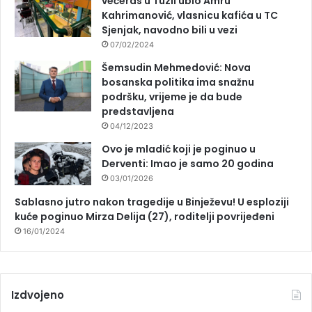
večeras u Tuzli ubio Amru
Kahrimanović, vlasnicu kafića u TC
Sjenjak, navodno bili u vezi
07/02/2024
Šemsudin Mehmedović: Nova
bosanska politika ima snažnu
podršku, vrijeme je da bude
predstavljena
04/12/2023
Ovo je mladić koji je poginuo u
Derventi: Imao je samo 20 godina
03/01/2026
Sablasno jutro nakon tragedije u Binježevu! U esploziji
kuće poginuo Mirza Delija (27), roditelji povrijeđeni
16/01/2024
Izdvojeno