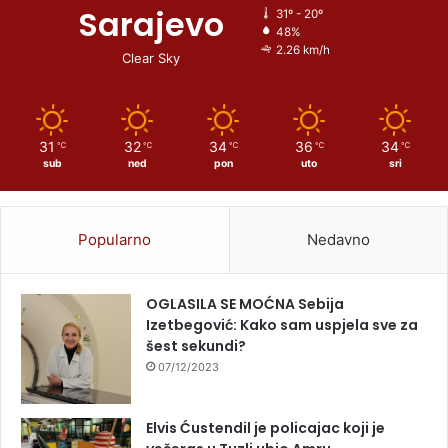
Sarajevo
31º - 20º
48%
2.26 km/h
Clear Sky
31
32
34
36
34
℃
℃
℃
℃
℃
sub
ned
pon
uto
sri
Popularno
Nedavno
OGLASILA SE MOĆNA Sebija
Izetbegović: Kako sam uspjela sve za
šest sekundi?
07/12/2023
Elvis Ćustendil je policajac koji je