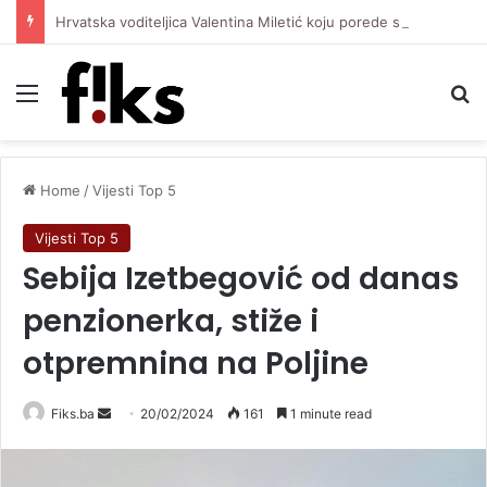
Hrvatska voditeljica Valentina Miletić koju porede s Dilettom Leotom oduševila pozirajući u bikiniju
Menu
Se
Home
/
Vijesti Top 5
Vijesti Top 5
Sebija Izetbegović od danas
penzionerka, stiže i
otpremnina na Poljine
Send
Fiks.ba
20/02/2024
161
1 minute read
an
email