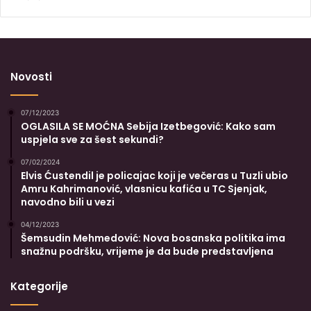
Novosti
07/12/2023
OGLASILA SE MOĆNA Sebija Izetbegović: Kako sam
uspjela sve za šest sekundi?
07/02/2024
Elvis Ćustendil je policajac koji je večeras u Tuzli ubio
Amru Kahrimanović, vlasnicu kafića u TC Sjenjak,
navodno bili u vezi
04/12/2023
Šemsudin Mehmedović: Nova bosanska politika ima
snažnu podršku, vrijeme je da bude predstavljena
Kategorije