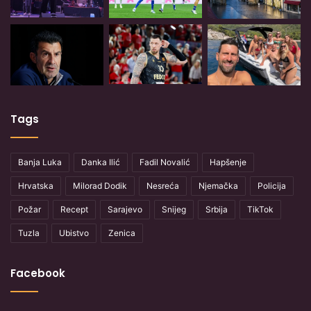
Tags
Banja Luka
Danka Ilić
Fadil Novalić
Hapšenje
Hrvatska
Milorad Dodik
Nesreća
Njemačka
Policija
Požar
Recept
Sarajevo
Snijeg
Srbija
TikTok
Tuzla
Ubistvo
Zenica
Facebook