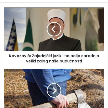
Kavazović:
Zajednički
jezik
i
najbolja
saradnja
veliki
zalog
naše
Kavazović: Zajednički jezik i najbolja saradnja
budućnosti
veliki zalog naše budućnosti
Tavom
tukao
ženu,
sjekirom
pokušao
ubiti
rođaka,
a