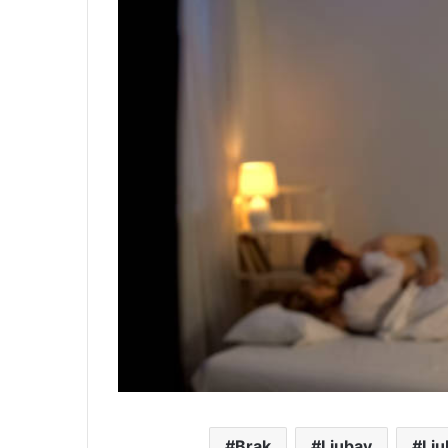
Brak
Ljubav
Lju