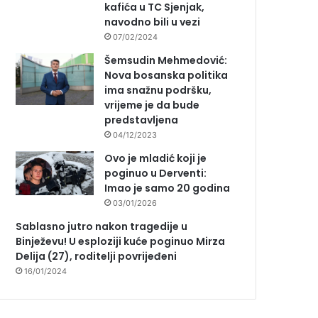
kafića u TC Sjenjak,
navodno bili u vezi
07/02/2024
Šemsudin Mehmedović:
Nova bosanska politika
ima snažnu podršku,
vrijeme je da bude
predstavljena
04/12/2023
Ovo je mladić koji je
poginuo u Derventi:
Imao je samo 20 godina
03/01/2026
Sablasno jutro nakon tragedije u
Binježevu! U esploziji kuće poginuo Mirza
Delija (27), roditelji povrijeđeni
16/01/2024