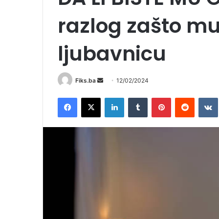
razlog zašto m
ljubavnicu
Send
Fiks.ba
12/02/2024
an
Facebook
X
LinkedIn
Tumblr
Pinterest
Reddit
email