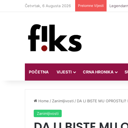
Četvrtak, 6 Augusta 2026
Prelomne Vijesti
Legendarni
POČETNA
VIJESTI
CRNA HRONIKA
S
Home
/
Zanimljivosti
/
DA LI BISTE MU OPROSTILI? P
Zanimljivosti
DA LI BISTE MU 