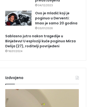
predstavljena
04/12/2023
Ovo je mladić koji je
poginuo u Derventi:
Imao je samo 20 godina
03/01/2026
Sablasno jutro nakon tragedije u
Binježevu! U esploziji kuće poginuo Mirza
Delija (27), roditelji povrijeđeni
16/01/2024
Izdvojeno