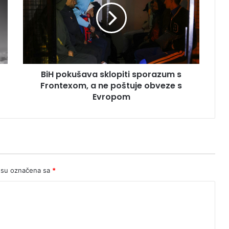
sporazum
s
Frontexom,
a
ne
poštuje
BiH pokušava sklopiti sporazum s
obveze
s
Frontexom, a ne poštuje obveze s
Evropom
Evropom
 su označena sa
*