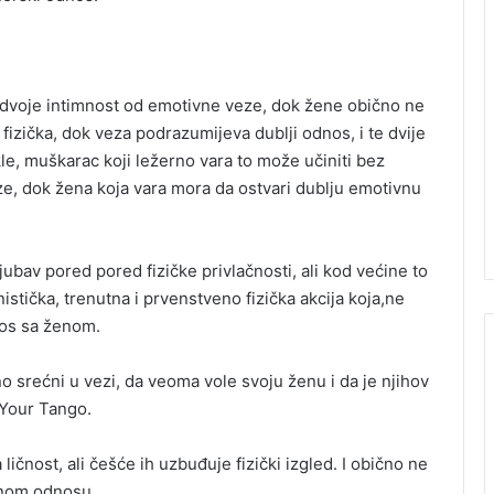
zdvoje intimnost od emotivne veze, dok žene obično ne
izička, dok veza podrazumijeva dublji odnos, i te dvije
e, muškarac koji ležerno vara to može učiniti bez
eze, dok žena koja vara mora da ostvari dublju emotivnu
jubav pored pored fizičke privlačnosti, ali kod većine to
nistička, trenutna i prvenstveno fizička akcija koja,ne
nos sa ženom.
o srećni u vezi, da veoma vole svoju ženu i da je njihov
a Your Tango.
ičnost, ali češće ih uzbuđuje fizički izgled. I obično ne
imnom odnosu.