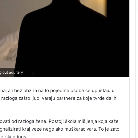
g out adultery
šna, ali bez obzira na to pojedine osobe se upuštaju u
razloga zašto ljudi varaju partnere za koje tvrde da ih
vati od razloga žene. Postoji škola mišljenja koja kaže
gnalizirati kraj veze nego ako muškarac vara. To je zato
nerski odnos.