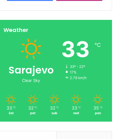
Weather
33
℃
Sarajevo
33º - 22º
17%
2.79 km/h
Clear Sky
33
32
32
33
35
℃
℃
℃
℃
℃
čet
pet
sub
ned
pon