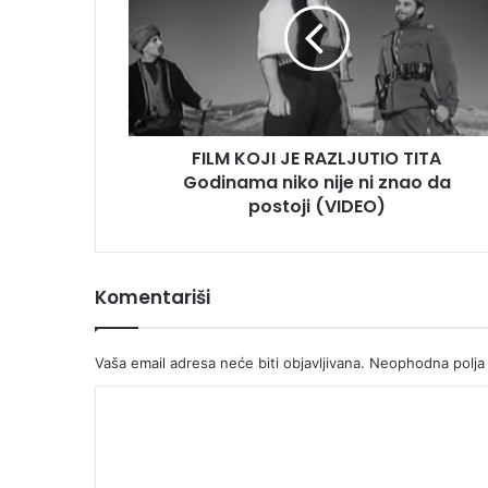
RAZLJUTIO
TITA
Godinama
niko
nije
ni
FILM KOJI JE RAZLJUTIO TITA
znao
da
Godinama niko nije ni znao da
postoji
postoji (VIDEO)
(VIDEO)
Komentariši
Vaša email adresa neće biti objavljivana.
Neophodna polja
K
o
m