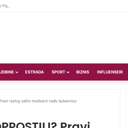
 Figo bez milosti prema Infantinu: “Lagao je i ukaljao funkciju, sada mora
UDBINE
ESTRADA
SPORT
BIZNIS
INFLUENSERI
ravi razlog zašto muškarci nađu ljubavnicu
OPROSTILI? Pravi