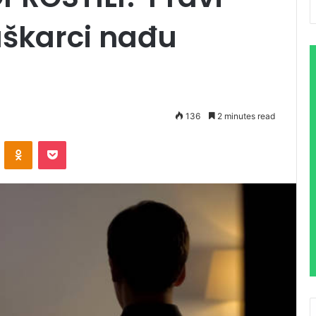
uškarci nađu
136
2 minutes read
VKontakte
Odnoklassniki
Pocket