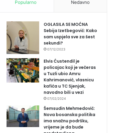
Popularno
Nedavno
OGLASILA SE MOĆNA
Sebija Izetbegović: Kako
sam uspjela sve za šest
sekundi?
07/12/2023
Elvis Ćustendil je
policajac koji je večeras
u Tuzli ubio Amru
Kahrimanović, vlasnicu
kafića u TC Sjenjak,
navodno bili u vezi
07/02/2024
Šemsudin Mehmedović:
Nova bosanska politika
ima snažnu podršku,
vrijeme je da bude