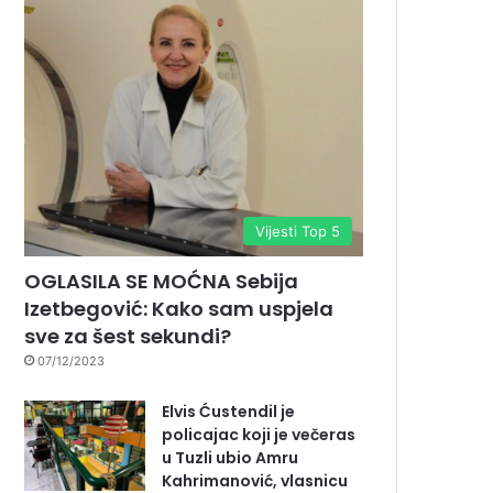
Vijesti Top 5
OGLASILA SE MOĆNA Sebija
Izetbegović: Kako sam uspjela
sve za šest sekundi?
07/12/2023
Elvis Ćustendil je
policajac koji je večeras
u Tuzli ubio Amru
Kahrimanović, vlasnicu