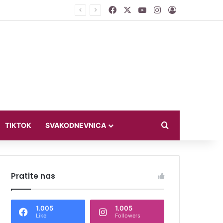
Facebook
X
YouTube
Instagram
Log In
 otići”
Search for
TIKTOK
SVAKODNEVNICA
Pratite nas
1.005
1.005
Like
Followers