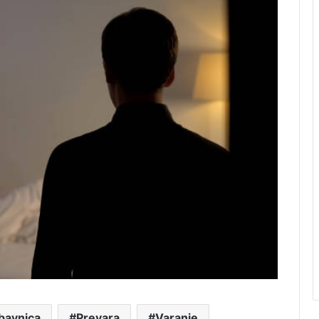
bavnica
Prevara
Varanje