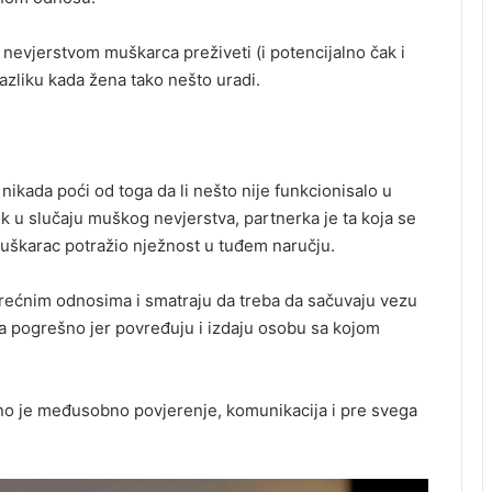
nevjerstvom muškarca preživeti (i potencijalno čak i
razliku kada žena tako nešto uradi.
ikada poći od toga da li nešto nije funkcionisalo u
k u slučaju muškog nevjerstva, partnerka je ta koja se
e muškarac potražio nježnost u tuđem naručju.
srećnim odnosima i smatraju da treba da sačuvaju vezu
oma pogrešno jer povređuju i izdaju osobu sa kojom
bno je međusobno povjerenje, komunikacija i pre svega