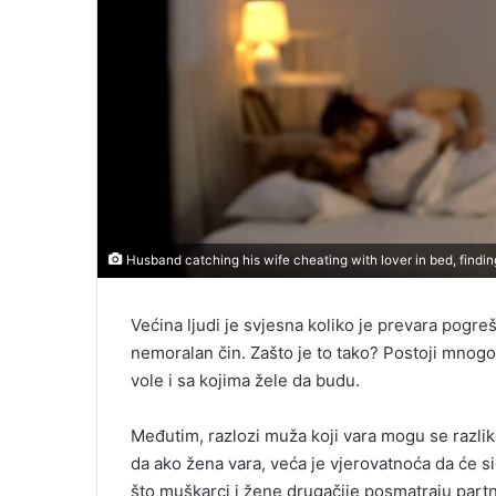
Husband catching his wife cheating with lover in bed, findin
Većina ljudi je svjesna koliko je prevara pogre
nemoralan čin. Zašto je to tako? Postoji mnogo 
vole i sa kojima žele da budu.
Međutim, razlozi muža koji vara mogu se razliko
da ako žena vara, veća je vjerovatnoća da će si
što muškarci i žene drugačije posmatraju part