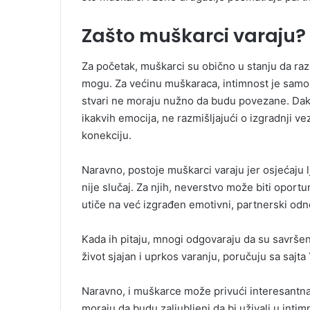
Zašto muškarci varaju?
Za početak, muškarci su obično u stanju da ra
mogu. Za većinu muškaraca, intimnost je samo f
stvari ne moraju nužno da budu povezane. Dakl
ikakvih emocija, ne razmišljajući o izgradnji v
konekciju.
Naravno, postoje muškarci varaju jer osjećaju l
nije slučaj. Za njih, neverstvo može biti oportu
utiče na već izgrađen emotivni, partnerski od
Kada ih pitaju, mnogi odgovaraju da su savršen
život sjajan i uprkos varanju, poručuju sa sajt
Naravno, i muškarce može privući interesantna l
moraju da budu zaljubljeni da bi uživali u int