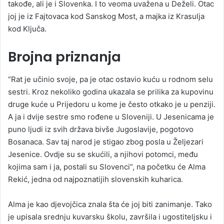
takođe, ali je i Slovenka. I to veoma uvažena u Deželi. Otac
joj je iz Fajtovaca kod Sanskog Most, a majka iz Krasulja
kod Ključa.
Brojna priznanja
“Rat je učinio svoje, pa je otac ostavio kuću u rodnom selu
sestri. Kroz nekoliko godina ukazala se prilika za kupovinu
druge kuće u Prijedoru u kome je često otkako je u penziji.
A ja i dvije sestre smo rođene u Sloveniji. U Jesenicama je
puno ljudi iz svih država bivše Jugoslavije, pogotovo
Bosanaca. Sav taj narod je stigao zbog posla u Željezari
Jesenice. Ovdje su se skućili, a njihovi potomci, među
kojima sam i ja, postali su Slovenci”, na početku će Alma
Rekić, jedna od najpoznatijih slovenskih kuharica.
Alma je kao djevojčica znala šta će joj biti zanimanje. Tako
je upisala srednju kuvarsku školu, završila i ugostiteljsku i