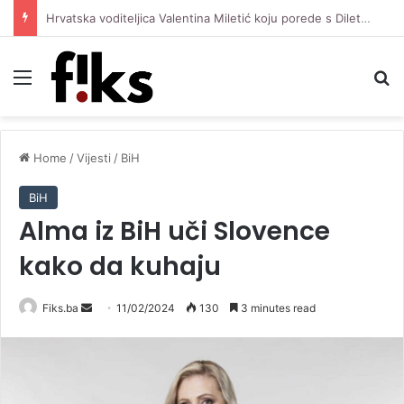
Hrvatska voditeljica Valentina Miletić koju porede s Dilettom Leotom oduševila pozirajući u bikiniju
Menu
Se
Home
/
Vijesti
/
BiH
BiH
Alma iz BiH uči Slovence
kako da kuhaju
Send
Fiks.ba
11/02/2024
130
3 minutes read
an
email