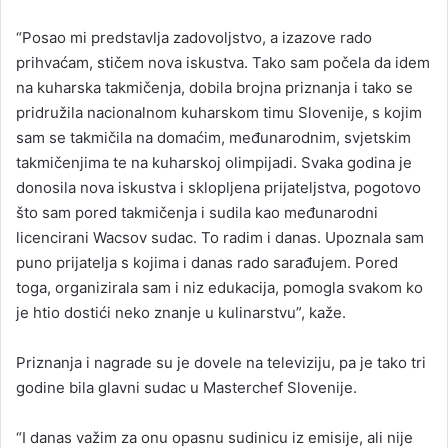
“Posao mi predstavlja zadovoljstvo, a izazove rado
prihvaćam, stičem nova iskustva. Tako sam počela da idem
na kuharska takmičenja, dobila brojna priznanja i tako se
pridružila nacionalnom kuharskom timu Slovenije, s kojim
sam se takmičila na domaćim, međunarodnim, svjetskim
takmičenjima te na kuharskoj olimpijadi. Svaka godina je
donosila nova iskustva i sklopljena prijateljstva, pogotovo
što sam pored takmičenja i sudila kao međunarodni
licencirani Wacsov sudac. To radim i danas. Upoznala sam
puno prijatelja s kojima i danas rado sarađujem. Pored
toga, organizirala sam i niz edukacija, pomogla svakom ko
je htio dostići neko znanje u kulinarstvu”, kaže.
Priznanja i nagrade su je dovele na televiziju, pa je tako tri
godine bila glavni sudac u Masterchef Slovenije.
“I danas važim za onu opasnu sudinicu iz emisije, ali nije