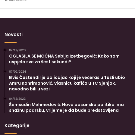
Novosti
07/12/2023
OGLASILA SE MOĆNA Sebija Izetbegović: Kako sam
uspjela sve za šest sekundi?
07/02/2024
Elvis Ćustendil je policajac koji je večeras u Tuzli ubio
Amru Kahrimanović, vlasnicu kafića u TC Sjenjak,
navodno bili u vezi
04/12/2023
Šemsudin Mehmedović: Nova bosanska politika ima
snažnu podršku, vrijeme je da bude predstavljena
Kategorije