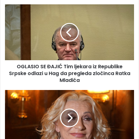
OGLASIO
SE
ĐAJIĆ
Tim
ljekara
iz
Republike
Srpske
odlazi
OGLASIO SE ĐAJIĆ Tim ljekara iz Republike
u
Hag
Srpske odlazi u Hag da pregleda zločinca Ratka
da
Mladića
pregleda
zločinca
KOMŠIJA
Ratka
VESNE
Mladića
ZMIJANAC
OTKRIO
NJENE
PRIVATNE
TAJNE:
Privatno