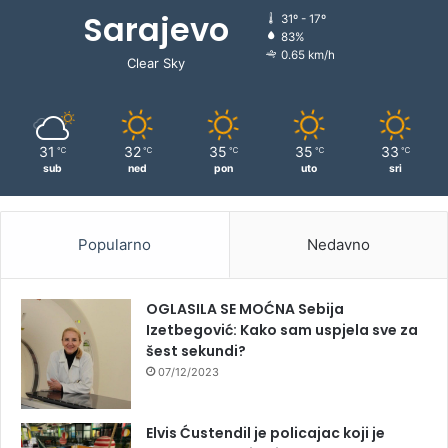
Sarajevo
31º - 17º
83%
0.65 km/h
Clear Sky
31
32
35
35
33
℃
℃
℃
℃
℃
sub
ned
pon
uto
sri
Popularno
Nedavno
OGLASILA SE MOĆNA Sebija
Izetbegović: Kako sam uspjela sve za
šest sekundi?
07/12/2023
Elvis Ćustendil je policajac koji je