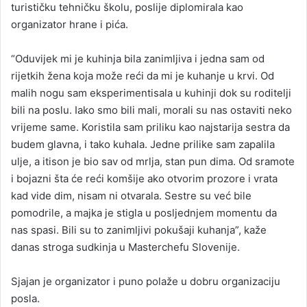
turističku tehničku školu, poslije diplomirala kao
organizator hrane i pića.
“Oduvijek mi je kuhinja bila zanimljiva i jedna sam od
rijetkih žena koja može reći da mi je kuhanje u krvi. Od
malih nogu sam eksperimentisala u kuhinji dok su roditelji
bili na poslu. Iako smo bili mali, morali su nas ostaviti neko
vrijeme same. Koristila sam priliku kao najstarija sestra da
budem glavna, i tako kuhala. Jedne prilike sam zapalila
ulje, a itison je bio sav od mrlja, stan pun dima. Od sramote
i bojazni šta će reći komšije ako otvorim prozore i vrata
kad vide dim, nisam ni otvarala. Sestre su već bile
pomodrile, a majka je stigla u posljednjem momentu da
nas spasi. Bili su to zanimljivi pokušaji kuhanja”, kaže
danas stroga sudkinja u Masterchefu Slovenije.
Sjajan je organizator i puno polaže u dobru organizaciju
posla.