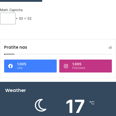
Math Captcha
+ 50 = 52
Pratite nas
1.005
1.005
Like
Followers
Weather
17
℃