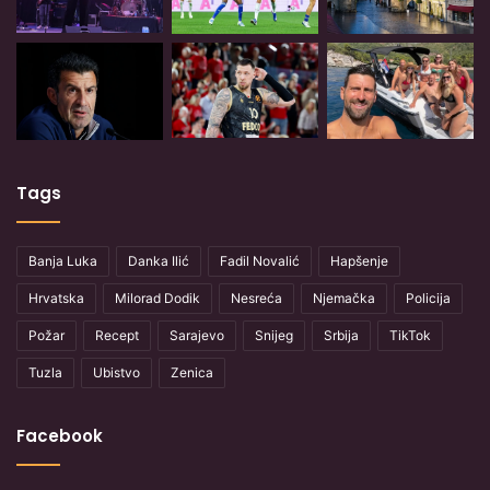
Tags
Banja Luka
Danka Ilić
Fadil Novalić
Hapšenje
Hrvatska
Milorad Dodik
Nesreća
Njemačka
Policija
Požar
Recept
Sarajevo
Snijeg
Srbija
TikTok
Tuzla
Ubistvo
Zenica
Facebook