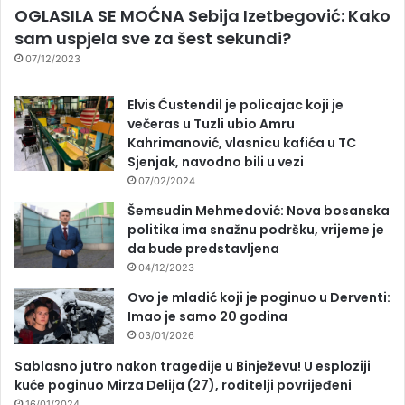
OGLASILA SE MOĆNA Sebija Izetbegović: Kako
sam uspjela sve za šest sekundi?
07/12/2023
Elvis Ćustendil je policajac koji je
večeras u Tuzli ubio Amru
Kahrimanović, vlasnicu kafića u TC
Sjenjak, navodno bili u vezi
07/02/2024
Šemsudin Mehmedović: Nova bosanska
politika ima snažnu podršku, vrijeme je
da bude predstavljena
04/12/2023
Ovo je mladić koji je poginuo u Derventi:
Imao je samo 20 godina
03/01/2026
Sablasno jutro nakon tragedije u Binježevu! U esploziji
kuće poginuo Mirza Delija (27), roditelji povrijeđeni
16/01/2024