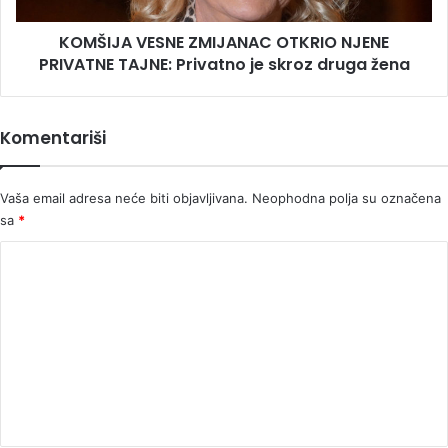
je
KOMŠIJA VESNE ZMIJANAC OTKRIO NJENE
skroz
druga
PRIVATNE TAJNE: Privatno je skroz druga žena
žena
Komentariši
Vaša email adresa neće biti objavljivana.
Neophodna polja su označena
sa
*
K
o
m
e
n
t
a