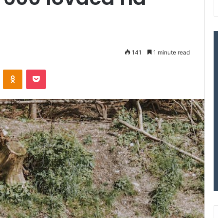
141
1 minute read
VKontakte
Odnoklassniki
Pocket