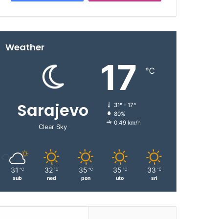
Weather
17
℃
Sarajevo
31º - 17º
80%
0.49 km/h
Clear Sky
31
32
35
35
33
℃
℃
℃
℃
℃
sub
ned
pon
uto
sri