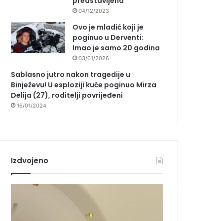
predstavljena
04/12/2023
Ovo je mladić koji je
poginuo u Derventi:
Imao je samo 20 godina
03/01/2026
Sablasno jutro nakon tragedije u
Binježevu! U esploziji kuće poginuo Mirza
Delija (27), roditelji povrijeđeni
16/01/2024
Izdvojeno