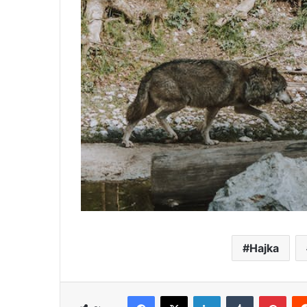
Hajka
Facebook
X
LinkedIn
Tumblr
Pint