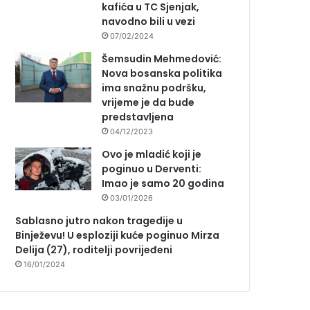
kafića u TC Sjenjak,
navodno bili u vezi
07/02/2024
Šemsudin Mehmedović:
Nova bosanska politika
ima snažnu podršku,
vrijeme je da bude
predstavljena
04/12/2023
Ovo je mladić koji je
poginuo u Derventi:
Imao je samo 20 godina
03/01/2026
Sablasno jutro nakon tragedije u
Binježevu! U esploziji kuće poginuo Mirza
Delija (27), roditelji povrijeđeni
16/01/2024