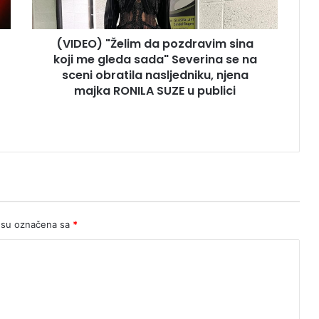
gleda
sada"
(VIDEO) "Želim da pozdravim sina
Severina
se
koji me gleda sada" Severina se na
na
sceni obratila nasljedniku, njena
sceni
majka RONILA SUZE u publici
obratila
nasljedniku,
njena
majka
RONILA
SUZE
u
publici
 su označena sa
*