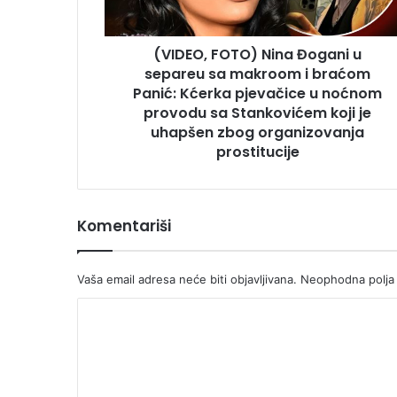
makroom
i
(VIDEO, FOTO) Nina Đogani u
braćom
Panić:
separeu sa makroom i braćom
Kćerka
Panić: Kćerka pjevačice u noćnom
pjevačice
provodu sa Stankovićem koji je
u
uhapšen zbog organizovanja
noćnom
prostitucije
provodu
sa
Stankovićem
koji
Komentariši
je
uhapšen
zbog
Vaša email adresa neće biti objavljivana.
Neophodna polja
organizovanja
K
prostitucije
o
m
e