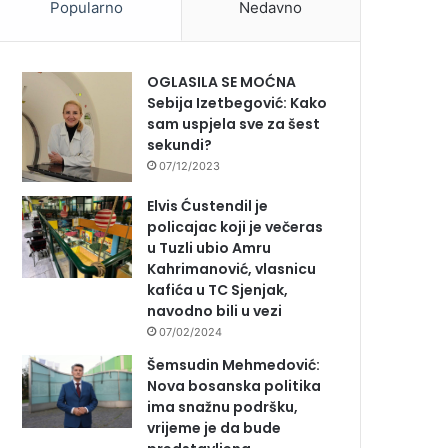
Popularno
Nedavno
OGLASILA SE MOĆNA
Sebija Izetbegović: Kako
sam uspjela sve za šest
sekundi?
07/12/2023
Elvis Ćustendil je
policajac koji je večeras
u Tuzli ubio Amru
Kahrimanović, vlasnicu
kafića u TC Sjenjak,
navodno bili u vezi
07/02/2024
Šemsudin Mehmedović:
Nova bosanska politika
ima snažnu podršku,
vrijeme je da bude