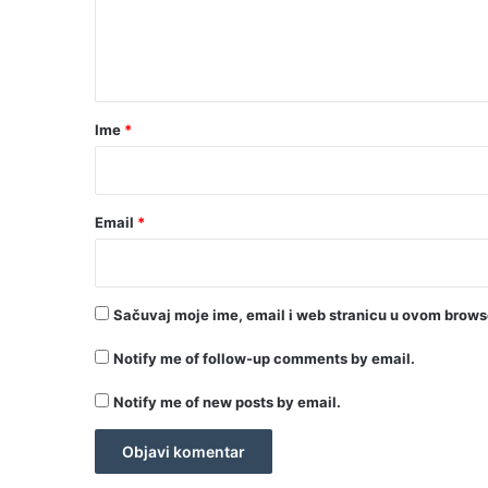
n
t
a
r
Ime
*
*
Email
*
Sačuvaj moje ime, email i web stranicu u ovom brow
Notify me of follow-up comments by email.
Notify me of new posts by email.