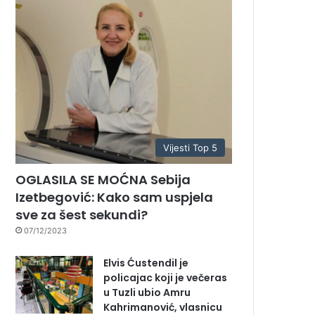
Vijesti Top 5
OGLASILA SE MOĆNA Sebija
Izetbegović: Kako sam uspjela
sve za šest sekundi?
07/12/2023
Elvis Ćustendil je
policajac koji je večeras
u Tuzli ubio Amru
Kahrimanović, vlasnicu