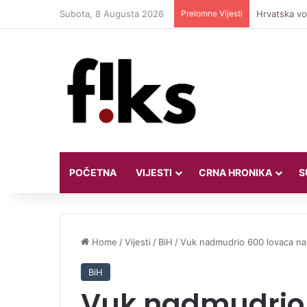
Subota, 8 Augusta 2026
Prelomne Vijesti
Hrvatska vod
POČETNA
VIJESTI
CRNA HRONIKA
S
Home
/
Vijesti
/
BiH
/
Vuk nadmudrio 600 lovaca n
BiH
Vuk nadmudrio 