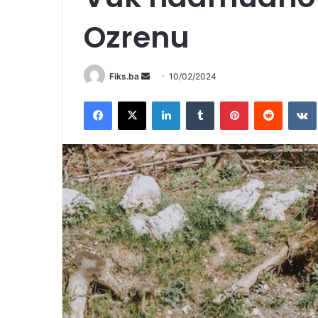
Ozrenu
Send
Fiks.ba
10/02/2024
an
Facebook
X
LinkedIn
Tumblr
Pinterest
Reddit
email