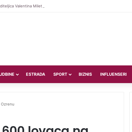
iteljica Valentina Miletić koju porede s Dilettom Leotom oduševila pozira
UDBINE
ESTRADA
SPORT
BIZNIS
INFLUENSERI
a Ozrenu
600 lovaca na