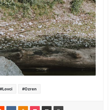
Lovci
Ozren
erest
Reddit
VKontakte
Odnoklassniki
Pocket
Share via Email
Print