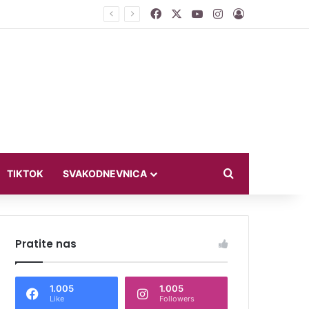
Facebook
X
YouTube
Instagram
Log In
jući u bikiniju
Search for
TIKTOK
SVAKODNEVNICA
Pratite nas
1.005
1.005
Like
Followers