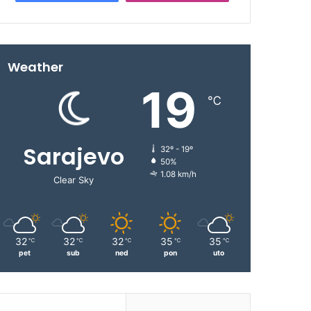
Weather
19
℃
Sarajevo
32º - 19º
50%
1.08 km/h
Clear Sky
32
32
32
35
35
℃
℃
℃
℃
℃
pet
sub
ned
pon
uto