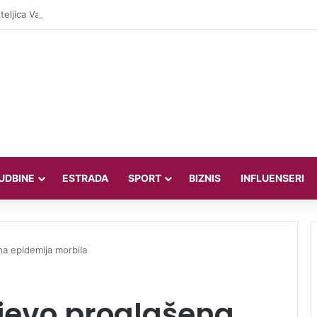
teljica Valentina Miletić koju porede s Dilettom Leotom oduševila poziraju
UDBINE
ESTRADA
SPORT
BIZNIS
INFLUENSERI
a epidemija morbila
jevo proglašena