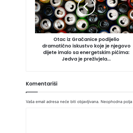
podijelio
dramatično
iskustvo
koje
je
njegovo
Otac iz Gračanice podijelio
dijete
imalo
dramatično iskustvo koje je njegovo
sa
dijete imalo sa energetskim pićima:
energetskim
Jedva je preživjela...
pićima:
Jedva
je
preživjela...
Komentariši
Vaša email adresa neće biti objavljivana.
Neophodna polja
K
o
m