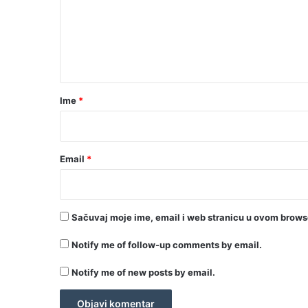
e
n
t
a
r
Ime
*
*
Email
*
Sačuvaj moje ime, email i web stranicu u ovom brow
Notify me of follow-up comments by email.
Notify me of new posts by email.