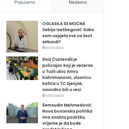
Popularno
Nedavno
OGLASILA SE MOĆNA
Sebija Izetbegović: Kako
sam uspjela sve za šest
sekundi?
07/12/2023
Elvis Ćustendil je
policajac koji je večeras
u Tuzli ubio Amru
Kahrimanović, vlasnicu
kafića u TC Sjenjak,
navodno bili u vezi
07/02/2024
Šemsudin Mehmedović:
Nova bosanska politika
ima snažnu podršku,
vrijeme je da bude