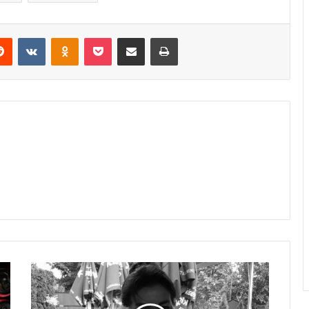
erest
Reddit
VKontakte
Odnoklassniki
Pocket
Share via Email
Print
Danas
dženaza
i