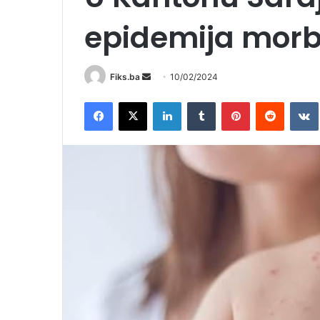
epidemija morb
Send
Fiks.ba
10/02/2024
an
Facebook
X
LinkedIn
Tumblr
Pinterest
Reddit
email