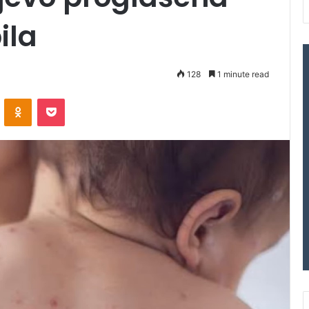
ila
128
1 minute read
VKontakte
Odnoklassniki
Pocket