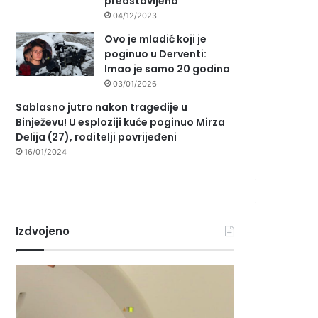
predstavljena
04/12/2023
Ovo je mladić koji je
poginuo u Derventi:
Imao je samo 20 godina
03/01/2026
Sablasno jutro nakon tragedije u
Binježevu! U esploziji kuće poginuo Mirza
Delija (27), roditelji povrijeđeni
16/01/2024
Izdvojeno