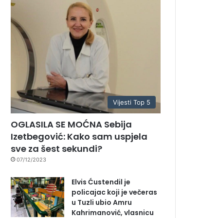
Vijesti Top 5
OGLASILA SE MOĆNA Sebija
Izetbegović: Kako sam uspjela
sve za šest sekundi?
07/12/2023
Elvis Ćustendil je
policajac koji je večeras
u Tuzli ubio Amru
Kahrimanović, vlasnicu