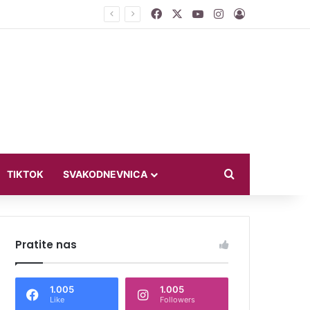
Facebook
X
YouTube
Instagram
Log In
ći u bikiniju
Search for
TIKTOK
SVAKODNEVNICA
Pratite nas
1.005
1.005
Like
Followers