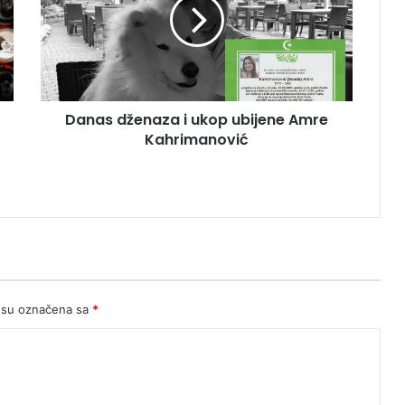
ukop
ubijene
Amre
Kahrimanović
Danas dženaza i ukop ubijene Amre
Kahrimanović
 su označena sa
*