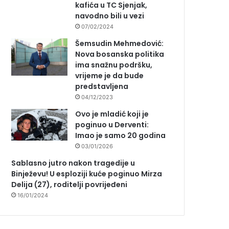
kafića u TC Sjenjak,
navodno bili u vezi
07/02/2024
Šemsudin Mehmedović:
Nova bosanska politika
ima snažnu podršku,
vrijeme je da bude
predstavljena
04/12/2023
Ovo je mladić koji je
poginuo u Derventi:
Imao je samo 20 godina
03/01/2026
Sablasno jutro nakon tragedije u
Binježevu! U esploziji kuće poginuo Mirza
Delija (27), roditelji povrijeđeni
16/01/2024