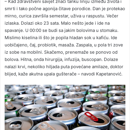
– Kad zdravstveni savjet znači tanku liniju između života i
smrti i tako počne agonija čitave porodice. Dan je protekao
mirno, curica završila semestar, uživa u raspustu. Večer
izlaska. Dolazi oko 23 sata. Malo nešto jede i ide na
spavanje. U 00:00 se budi sa jakim bolovima u stomaku.
Mislimo kiselina ili što je popila hladan sok u kafiću. Ide
uobičajeno, čaj, probiotik, masaža. Zaspala, u pola tri zove
iz sobe na mobilni. Skačemo, prenemaže se ponovo od
bolova. Hitna, onda hirurgija, infuzija, buscopan. Dolaze
nalazi krvi, nekoliko hiljada puta povećane amilaze, doktor
blijed, kaže akutna upala gušterače – navodi Kapetanović.