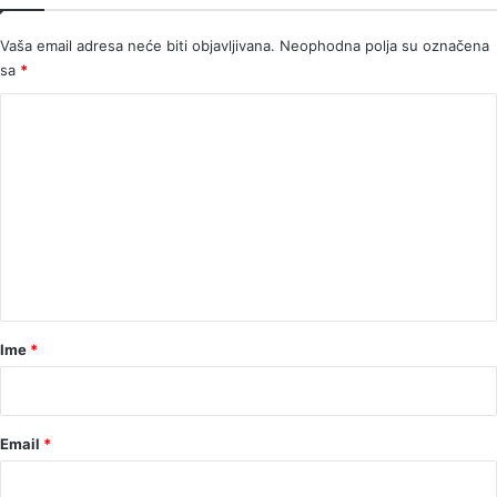
Vaša email adresa neće biti objavljivana.
Neophodna polja su označena
sa
*
K
o
m
e
n
t
a
r
Ime
*
*
Email
*