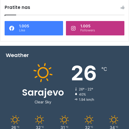
Pratite nas
1.005
1.005
Like
Followers
Weather
26
℃
Sarajevo
26º - 22º
40%
1.94 km/h
Clear Sky
26
32
31
32
34
℃
℃
℃
℃
℃