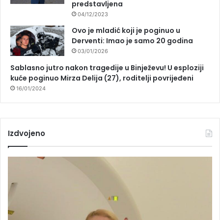
predstavljena
04/12/2023
Ovo je mladić koji je poginuo u
Derventi: Imao je samo 20 godina
03/01/2026
Sablasno jutro nakon tragedije u Binježevu! U esploziji
kuće poginuo Mirza Delija (27), roditelji povrijeđeni
16/01/2024
Izdvojeno