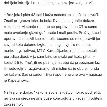
dobijala infuzije i neke injekcije za razrjeđivanje krvi”.
– Bez jela i pića 48 sati i kažu nadamo se da će se izvući.
Znači prognoza loša do bola. Dva dana agonije dolaze
rezultati krvi stanje rapidno se popravilo, na CT-u samo
malo uvećanje glave gušterače i mali podliv. Preživjet će i
oporavit će se. Ali kao roditelj, nećemo se mi oporaviti jer
savjeti koje dajemo izgleda u magli i vjetru nestanu,
marketing, holivud, MTV, Kardašijanke, rijaliti su postali
porodice djeci. A ja sam kriv, jer svaki put kada pitam –
koristiš li to, “ne”, ili ne poznajem sebe da prepoznam laž
ili nedovoljno razgovaramo, ali mislim da je oboje. I onda
joj kažem. Sad si čudom živa i opomena ti je ovo – napisao
je Kapetanović.
Na kraju je dodao “kako je svoje iskustvo morao podijeliti,
jer sva su djeca nevine duše koje odlutaju kada mi roditelji
zakažemo”.