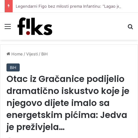
Legendarni Figo bez milosti prema Infantinu: “Lagao je i ukaljao funkciju, sada mora otići”
Menu
Se
Home
/
Vijesti
/
BiH
BiH
Otac iz Gračanice podijelio
dramatično iskustvo koje je
njegovo dijete imalo sa
energetskim pićima: Jedva
je preživjela…