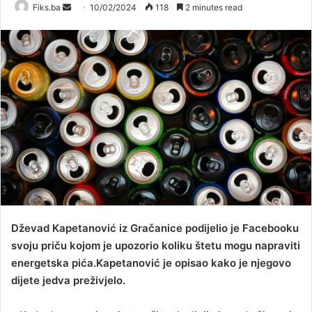
Send
Fiks.ba
10/02/2024
118
2 minutes read
an
email
Dževad Kapetanović iz Gračanice podijelio je Facebooku
svoju priču kojom je upozorio koliku štetu mogu napraviti
energetska pića.Kapetanović je opisao kako je njegovo
dijete jedva preživjelo.