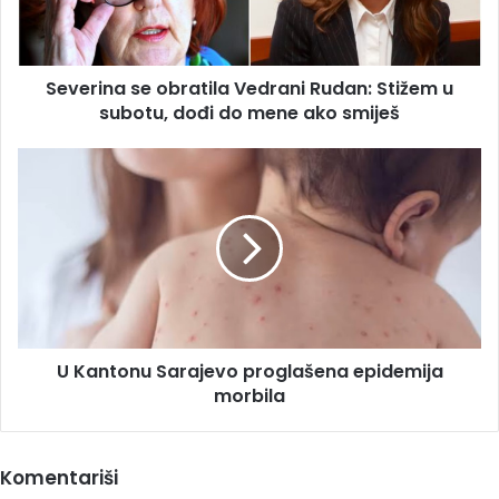
u
subotu,
dođi
Severina se obratila Vedrani Rudan: Stižem u
do
mene
subotu, dođi do mene ako smiješ
ako
smiješ
U
Kantonu
Sarajevo
proglašena
epidemija
morbila
U Kantonu Sarajevo proglašena epidemija
morbila
Komentariši