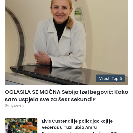
Vijesti Top 5
OGLASILA SE MOĆNA Sebija Izetbegović: Kako
sam uspjela sve za šest sekundi?
07/12/2023
Elvis Ćustendil je policajac koji je
večeras u Tuzli ubio Amru