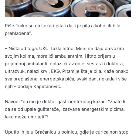
Piše “kako su ga ljekari pitali da li je pila alkohol ili bila
prehlađena”.
– Ništa od toga. UKC Tuzla hitno. Meni ne daju da vozim
svojim kolima, mora ići ambulantnim. Hitno prijem u
prijemnoj ambulanti, dolazi čitav odjel sestara i doktora,
ultrazvuk, nalazi krvi, EKG. Pitam je šta je pila. Kaže onako
sva preplašena: energetska pića, svaki dan, nekada i više
njih – dodaje Kapetanović.
Navodi “da mu je doktor gastroenterolog kazao: “znate li
da se od upale gušterače, izazvane energetskim pićima,
lako može umrijeti”?
Uputio ih je u Gračanicu u bolnicu, gdje je curica non stop