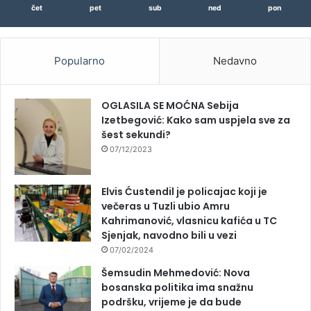
čet
pet
sub
ned
pon
Popularno
Nedavno
OGLASILA SE MOĆNA Sebija
Izetbegović: Kako sam uspjela sve za
šest sekundi?
07/12/2023
Elvis Ćustendil je policajac koji je
večeras u Tuzli ubio Amru
Kahrimanović, vlasnicu kafića u TC
Sjenjak, navodno bili u vezi
07/02/2024
Šemsudin Mehmedović: Nova
bosanska politika ima snažnu
podršku, vrijeme je da bude