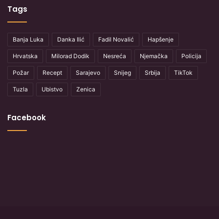
Tags
Banja Luka
Danka Ilić
Fadil Novalić
Hapšenje
Hrvatska
Milorad Dodik
Nesreća
Njemačka
Policija
Požar
Recept
Sarajevo
Snijeg
Srbija
TikTok
Tuzla
Ubistvo
Zenica
Facebook