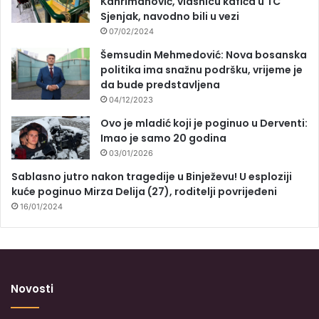
Kahrimanović, vlasnicu kafića u TC
Sjenjak, navodno bili u vezi
07/02/2024
Šemsudin Mehmedović: Nova bosanska
politika ima snažnu podršku, vrijeme je
da bude predstavljena
04/12/2023
Ovo je mladić koji je poginuo u Derventi:
Imao je samo 20 godina
03/01/2026
Sablasno jutro nakon tragedije u Binježevu! U esploziji
kuće poginuo Mirza Delija (27), roditelji povrijeđeni
16/01/2024
Novosti