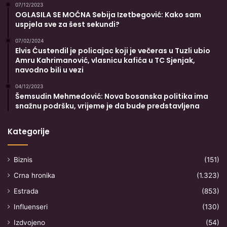
07/12/2023
OGLASILA SE MOĆNA Sebija Izetbegović: Kako sam
uspjela sve za šest sekundi?
07/02/2024
Elvis Ćustendil je policajac koji je večeras u Tuzli ubio
Amru Kahrimanović, vlasnicu kafića u TC Sjenjak,
navodno bili u vezi
04/12/2023
Šemsudin Mehmedović: Nova bosanska politika ima
snažnu podršku, vrijeme je da bude predstavljena
Kategorije
Biznis
(151)
Crna hronika
(1.323)
Estrada
(853)
Influenseri
(130)
Izdvojeno
(54)