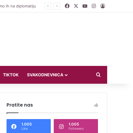
Facebook
X
YouTube
Instagram
Log In
Zoran Lešić o izložbi kostima velikana bh. teatra na Vilsonovom šetalištu: Zaboravljamo ljude s kojima smo živjeli
Search for
TIKTOK
SVAKODNEVNICA
Pratite nas
1.005
1.005
Like
Followers