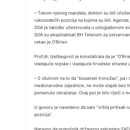
– Tokom njenog mandata, doktori su bili izložen
rukovodećih pozicija na kojima su bili. Agenda j
SDA je također učestvovala u ozloglašenom slučaj
SDA su eksploatisali BH Telecom za ostvarivanj
rekao je O'Brien.
Prof.dr. Izetbegović je konstatirala da je “O'Br
vladajuće srpske i vladajuće hrvatske stranke u
– S obzirom na to da “bosanski tronožac”, pa i 
međunarodne zajednice, ne može stajati bez t
pomenuto obraćanje. Ovaj put je bilo riječi o
U govoru je navedeno da sam “vršila pritisak na
pozicija”.
Naravno da pomoćnik državnog sekretara SAD-