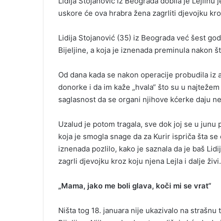
Lidija Stojanović iz Beograda dobila je Lejlinu 
uskore će ova hrabra žena zagrliti djevojku kroz 
Lidija Stojanović (35) iz Beograda već šest godi
Bijeljine, a koja je iznenada preminula nakon 
Od dana kada se nakon operacije probudila iz a
donorke i da im kaže „hvala“ što su u najteže
saglasnost da se organi njihove kćerke daju ne
Uzalud je potom tragala, sve dok joj se u junu p
koja je smogla snage da za Kurir ispriča šta se 
iznenada pozlilo, kako je saznala da je baš Lidij
zagrli djevojku kroz koju njena Lejla i dalje živi.
„Mama, jako me boli glava, koči mi se vrat“
Ništa tog 18. januara nije ukazivalo na strašnu