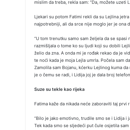
mislim da treba, rekla sam: “Da, možete uzeti Le
Ljekari su potom Fatimi rekli da su Lejlina jetr
najpotrebniji, ali da srce nije moglo jer je ona 
“U tom trenutku samo sam željela da se spasi ne
razmišljala o tome ko su ljudi koji su dobili Lej
želio da zna. A onda mi je rođak rekao da je vid
te noći kada je moja Lejla umrla. Počela sam da 
Zamolila sam Bojanu, kćerku Lejlinog kuma da mi
je o čemu se radi, i Lidija joj je dala broj tele
Suze su tekle kao rijeka
Fatima kaže da nikada neće zaboraviti taj prvi 
“Bilo je jako emotivno, trudile smo se i Lidija i
Tek kada smo se sljedeći put čule osjetila sam 