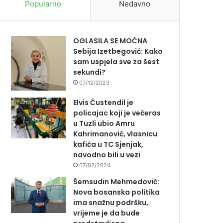
Popularno
Nedavno
OGLASILA SE MOĆNA
Sebija Izetbegović: Kako
sam uspjela sve za šest
sekundi?
07/12/2023
Elvis Ćustendil je
policajac koji je večeras
u Tuzli ubio Amru
Kahrimanović, vlasnicu
kafića u TC Sjenjak,
navodno bili u vezi
07/02/2024
Šemsudin Mehmedović:
Nova bosanska politika
ima snažnu podršku,
vrijeme je da bude