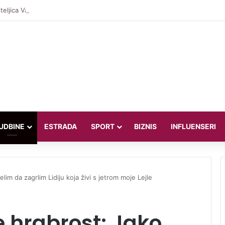
teljica Valentina Miletić koju porede s Dilettom Leotom oduševila poziraju
UDBINE
ESTRADA
SPORT
BIZNIS
INFLUENSERI
lim da zagrlim Lidiju koja živi s jetrom moje Lejle
e hrabrost: Jako