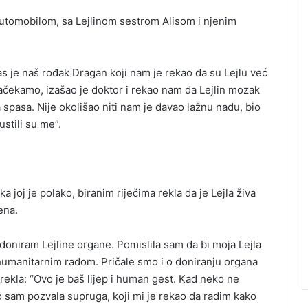
automobilom, sa Lejlinom sestrom Alisom i njenim
 je naš rođak Dragan koji nam je rekao da su Lejlu već
sačekamo, izašao je doktor i rekao nam da Lejlin mozak
a spasa. Nije okolišao niti nam je davao lažnu nadu, bio
ustili su me”.
a joj je polako, biranim riječima rekla da je Lejla živa
ena.
 doniram Lejline organe. Pomislila sam da bi moja Lejla
e humanitarnim radom. Pričale smo i o doniranju organa
 rekla: “Ovo je baš lijep i human gest. Kad neko ne
o sam pozvala supruga, koji mi je rekao da radim kako