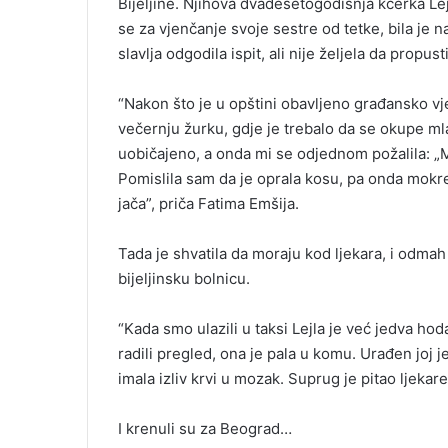
Bijeljine. Njihova dvadesetogodišnja kćerka Lej
se za vjenčanje svoje sestre od tetke, bila je 
slavlja odgodila ispit, ali nije željela da propu
“Nakon što je u opštini obavljeno građansko vje
večernju žurku, gdje je trebalo da se okupe mlad
uobičajeno, a onda mi se odjednom požalila: „Ma
Pomislila sam da je oprala kosu, pa onda mokre g
jača”, priča Fatima Emšija.
Tada je shvatila da moraju kod ljekara, i odmah
bijeljinsku bolnicu.
“Kada smo ulazili u taksi Lejla je već jedva hoda
radili pregled, ona je pala u komu. Urađen joj je
imala izliv krvi u mozak. Suprug je pitao ljekare
I krenuli su za Beograd…