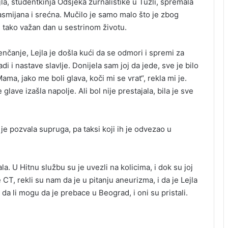
la, studentkinja Odsjeka žurnalistike u Tuzli, spremala
nasmijana i srećna. Mučilo je samo malo što je zbog
sti tako važan dan u sestrinom životu.
nčanje, Lejla je došla kući da se odmori i spremi za
i i nastave slavlje. Donijela sam joj da jede, sve je bilo
ma, jako me boli glava, koči mi se vrat“, rekla mi je.
lave izašla napolje. Ali bol nije prestajala, bila je sve
 je pozvala supruga, pa taksi koji ih je odvezao u
la. U Hitnu službu su je uvezli na kolicima, i dok su joj
 CT, rekli su nam da je u pitanju aneurizma, i da je Lejla
 da li mogu da je prebace u Beograd, i oni su pristali.