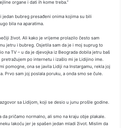
jline organe i dati ih kome treba.”
a i jedan bubreg presađeni onima kojima su bili
dugo bila na aparatima.
čiji život. Ali kako je vrijeme prolazilo često sam
linu jetru i bubreg. Osjetila sam da je i moj suprug to
io na TV – u da je djevojka iz Beograda dobila jetru baš
pretražujem po internetu i izašlo mi je Lidijino ime.
 pomogne, ona se javila Lidiji na Instargamu, rekla joj
fona. Prvo sam joj poslala poruku, a onda smo se čule.
razgovor sa Lidijom, koji se desio u junu prošle godine.
 ja da pričamo normalno, ali smo na kraju obje plakale.
neku lakoću jer je spašen jedan mladi život. Mislim da