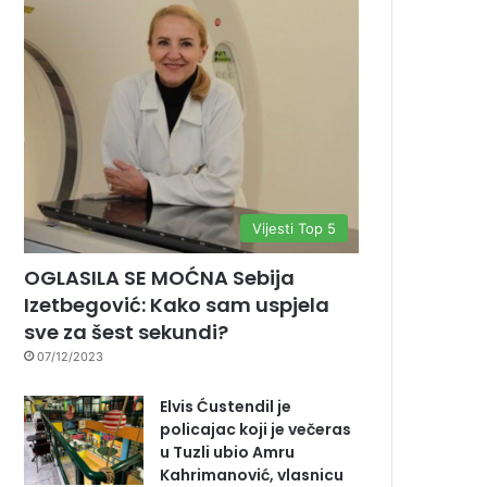
Vijesti Top 5
OGLASILA SE MOĆNA Sebija
Izetbegović: Kako sam uspjela
sve za šest sekundi?
07/12/2023
Elvis Ćustendil je
policajac koji je večeras
u Tuzli ubio Amru
Kahrimanović, vlasnicu