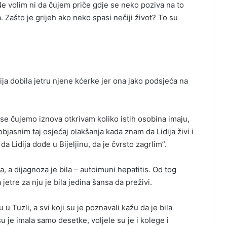
Ne volim ni da čujem priče gdje se neko poziva na to
 Zašto je grijeh ako neko spasi nečiji život? To su
idija dobila jetru njene kćerke jer ona jako podsjeća na
ad se čujemo iznova otkrivam koliko istih osobina imaju,
jasnim taj osjećaj olakšanja kada znam da Lidija živi i
da Lidija dođe u Bijeljinu, da je čvrsto zagrlim”.
a, a dijagnoza je bila – autoimuni hepatitis. Od tog
 jetre za nju je bila jedina šansa da preživi.
 u Tuzli, a svi koji su je poznavali kažu da je bila
u je imala samo desetke, voljele su je i kolege i