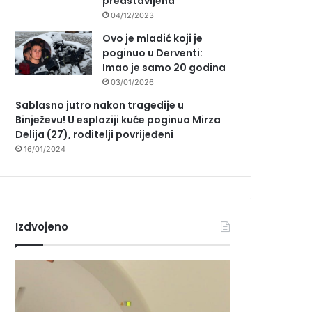
predstavljena
04/12/2023
Ovo je mladić koji je
poginuo u Derventi:
Imao je samo 20 godina
03/01/2026
Sablasno jutro nakon tragedije u
Binježevu! U esploziji kuće poginuo Mirza
Delija (27), roditelji povrijeđeni
16/01/2024
Izdvojeno