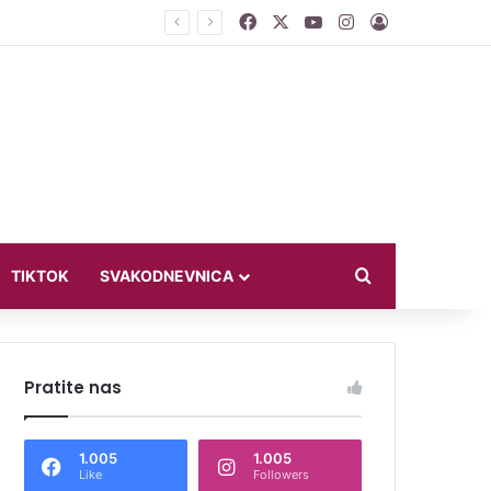
Facebook
X
YouTube
Instagram
Log In
ći u bikiniju
Search for
TIKTOK
SVAKODNEVNICA
Pratite nas
1.005
1.005
Like
Followers