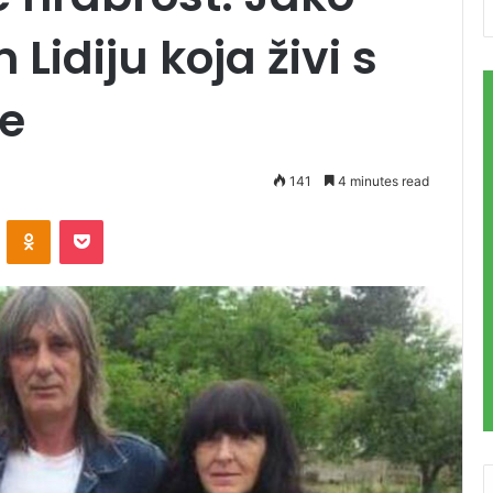
Lidiju koja živi s
le
141
4 minutes read
VKontakte
Odnoklassniki
Pocket