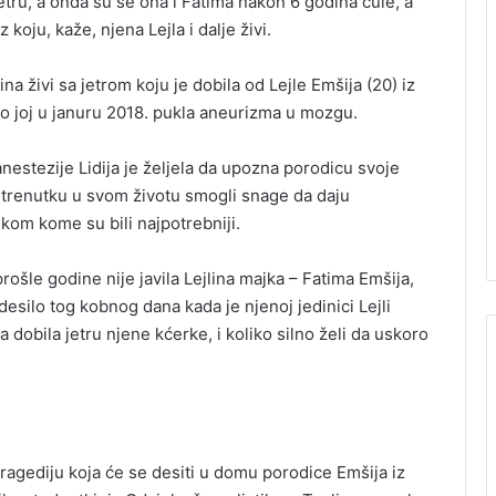
jetru, a onda su se ona i Fatima nakon 6 godina čule, a
koju, kaže, njena Lejla i dalje živi.
na živi sa jetrom koju je dobila od Lejle Emšija (20) iz
što joj u januru 2018. pukla aneurizma u mozgu.
nestezije Lidija je željela da upozna porodicu svoje
m trenutku u svom životu smogli snage da daju
kom kome su bili najpotrebniji.
rošle godine nije javila Lejlina majka – Fatima Emšija,
desilo tog kobnog dana kada je njenoj jedinici Lejli
a dobila jetru njene kćerke, i koliko silno želi da uskoro
 tragediju koja će se desiti u domu porodice Emšija iz