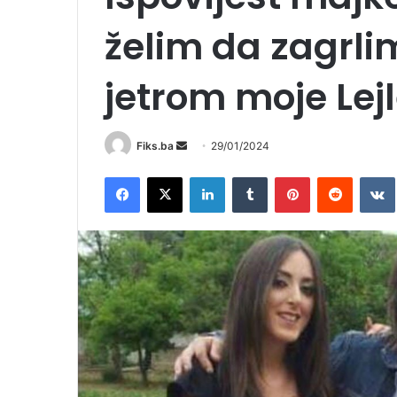
želim da zagrlim 
jetrom moje Lej
Send
Fiks.ba
29/01/2024
an
Facebook
X
LinkedIn
Tumblr
Pinterest
Reddit
email