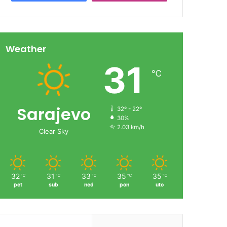
Weather
31
℃
Sarajevo
32º - 22º
30%
2.03 km/h
Clear Sky
32
31
33
35
35
℃
℃
℃
℃
℃
pet
sub
ned
pon
uto