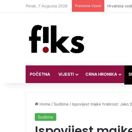
Petak, 7 Augusta 2026
Prelomne Vijesti
Hrvatska vodi
POČETNA
VIJESTI
CRNA HRONIKA
S
Home
/
Sudbine
/
Ispovijest majke hrabrost: Jako že
Sudbine
Ispovijest majk