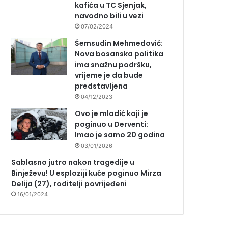
kafića u TC Sjenjak,
navodno bili u vezi
07/02/2024
Šemsudin Mehmedović:
Nova bosanska politika
ima snažnu podršku,
vrijeme je da bude
predstavljena
04/12/2023
Ovo je mladić koji je
poginuo u Derventi:
Imao je samo 20 godina
03/01/2026
Sablasno jutro nakon tragedije u
Binježevu! U esploziji kuće poginuo Mirza
Delija (27), roditelji povrijeđeni
16/01/2024