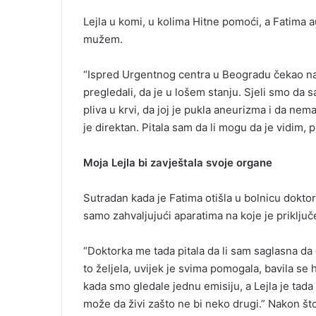
Lejla u komi, u kolima Hitne pomoći, a Fatima 
mužem.
“Ispred Urgentnog centra u Beogradu čekao nas
pregledali, da je u lošem stanju. Sjeli smo da 
pliva u krvi, da joj je pukla aneurizma i da nem
je direktan. Pitala sam da li mogu da je vidim, p
Moja Lejla bi zavještala svoje organe
Sutradan kada je Fatima otišla u bolnicu doktork
samo zahvaljujući aparatima na koje je priključ
“Doktorka me tada pitala da li sam saglasna da
to željela, uvijek je svima pomogala, bavila s
kada smo gledale jednu emisiju, a Lejla je tada
može da živi zašto ne bi neko drugi.” Nakon št