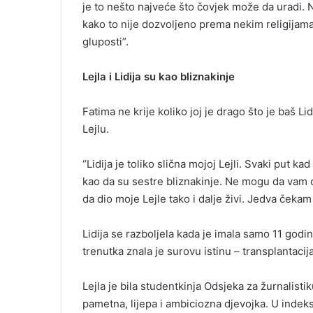
je to nešto najveće što čovjek može da uradi. 
kako to nije dozvoljeno prema nekim religijama.
gluposti”.
Lejla i Lidija su kao bliznakinje
Fatima ne krije koliko joj je drago što je baš L
Lejlu.
“Lidija je toliko slična mojoj Lejli. Svaki put k
kao da su sestre bliznakinje. Ne mogu da vam ob
da dio moje Lejle tako i dalje živi. Jedva čekam 
Lidija se razboljela kada je imala samo 11 godin
trenutka znala je surovu istinu – transplantacija
Lejla je bila studentkinja Odsjeka za žurnalistiku
pametna, lijepa i ambiciozna djevojka. U indeks