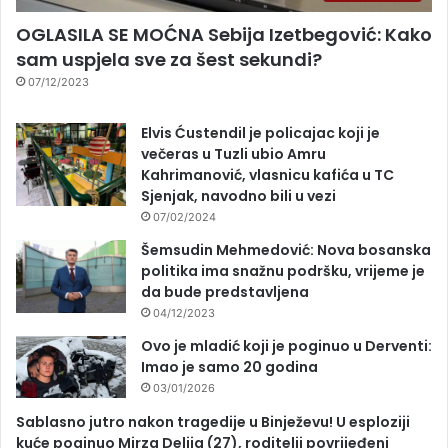
OGLASILA SE MOĆNA Sebija Izetbegović: Kako
sam uspjela sve za šest sekundi?
07/12/2023
Elvis Ćustendil je policajac koji je
večeras u Tuzli ubio Amru
Kahrimanović, vlasnicu kafića u TC
Sjenjak, navodno bili u vezi
07/02/2024
Šemsudin Mehmedović: Nova bosanska
politika ima snažnu podršku, vrijeme je
da bude predstavljena
04/12/2023
Ovo je mladić koji je poginuo u Derventi:
Imao je samo 20 godina
03/01/2026
Sablasno jutro nakon tragedije u Binježevu! U esploziji
kuće poginuo Mirza Delija (27), roditelji povrijeđeni