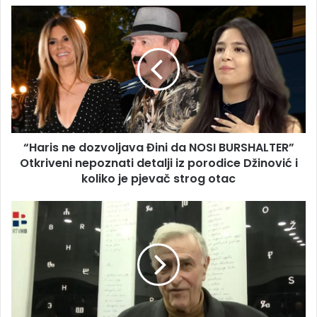
“Haris
ne
dozvoljava
Đini
da
NOSI
BURSHALTER”
Otkriveni
nepoznati
“Haris ne dozvoljava Đini da NOSI BURSHALTER”
detalji
iz
Otkriveni nepoznati detalji iz porodice Džinović i
porodice
koliko je pjevač strog otac
Džinović
i
Moralni
koliko
sunovrat
je
Gorana
pjevač
Milića!
strog
Na
otac
promociji
knjige
zločinca