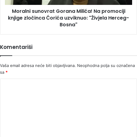
Ćorića
Moralni sunovrat Gorana Milića! Na promociji
uzviknuo:
"Živjela
knjige zločinca Ćorića uzviknuo: "Živjela Herceg-
Herceg-
Bosna"
Bosna"
Komentariši
Vaša email adresa neće biti objavljivana.
Neophodna polja su označena
sa
*
K
o
m
e
n
t