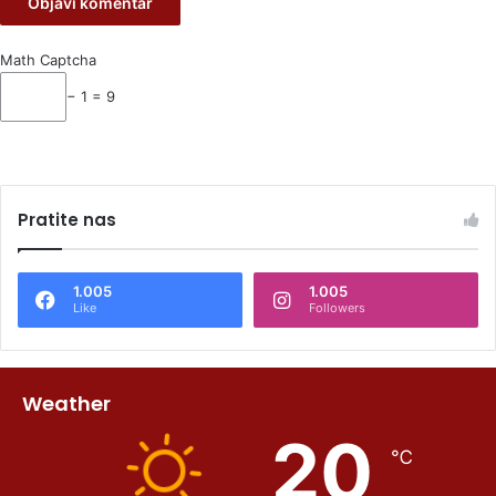
Math Captcha
− 1 = 9
Pratite nas
1.005
1.005
Like
Followers
Weather
20
℃