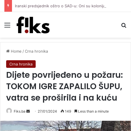
Iranski predsjednik oštro o SAD-u: Oni su kolonijalna i kriminalna država, natjerali smo ih na diplomatiju
Menu
Se
Home
/
Crna hronika
Crna hronika
Dijete povrijeđeno u požaru:
TOKOM IGRE ZAPALILO ŠUPU,
vatra se proširila i na kuću
Send
Fiks.ba
27/01/2024
149
Less than a minute
an
email