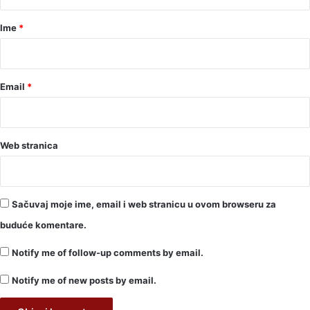
a
r
Ime
*
*
Email
*
Web stranica
Sačuvaj moje ime, email i web stranicu u ovom browseru za
buduće komentare.
Notify me of follow-up comments by email.
Notify me of new posts by email.