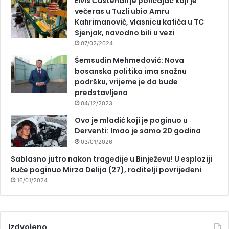
Elvis Ćustendil je policajac koji je
večeras u Tuzli ubio Amru
Kahrimanović, vlasnicu kafića u TC
Sjenjak, navodno bili u vezi
07/02/2024
Šemsudin Mehmedović: Nova
bosanska politika ima snažnu
podršku, vrijeme je da bude
predstavljena
04/12/2023
Ovo je mladić koji je poginuo u
Derventi: Imao je samo 20 godina
03/01/2026
Sablasno jutro nakon tragedije u Binježevu! U esploziji
kuće poginuo Mirza Delija (27), roditelji povrijeđeni
16/01/2024
Izdvojeno