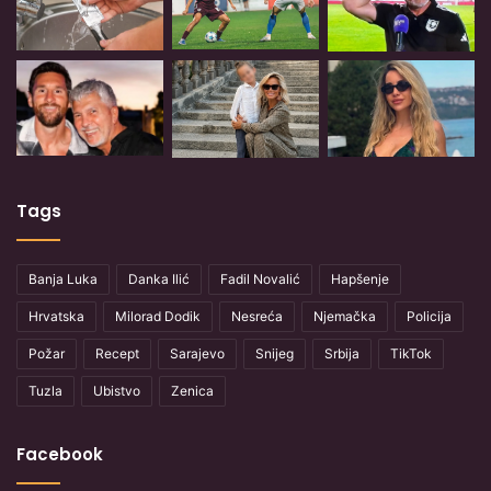
Tags
Banja Luka
Danka Ilić
Fadil Novalić
Hapšenje
Hrvatska
Milorad Dodik
Nesreća
Njemačka
Policija
Požar
Recept
Sarajevo
Snijeg
Srbija
TikTok
Tuzla
Ubistvo
Zenica
Facebook