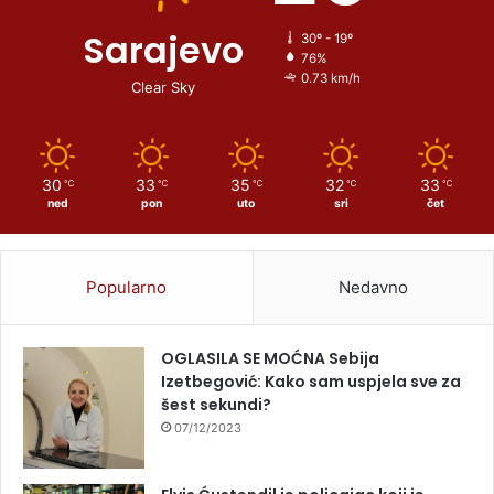
Sarajevo
30º - 19º
76%
0.73 km/h
Clear Sky
30
33
35
32
33
℃
℃
℃
℃
℃
ned
pon
uto
sri
čet
Popularno
Nedavno
OGLASILA SE MOĆNA Sebija
Izetbegović: Kako sam uspjela sve za
šest sekundi?
07/12/2023