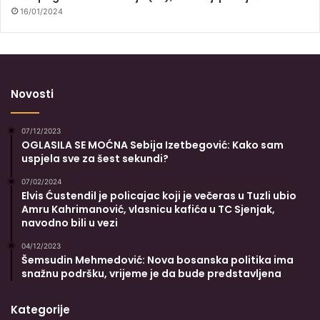
16/01/2024
Novosti
07/12/2023
OGLASILA SE MOĆNA Sebija Izetbegović: Kako sam
uspjela sve za šest sekundi?
07/02/2024
Elvis Ćustendil je policajac koji je večeras u Tuzli ubio
Amru Kahrimanović, vlasnicu kafića u TC Sjenjak,
navodno bili u vezi
04/12/2023
Šemsudin Mehmedović: Nova bosanska politika ima
snažnu podršku, vrijeme je da bude predstavljena
Kategorije