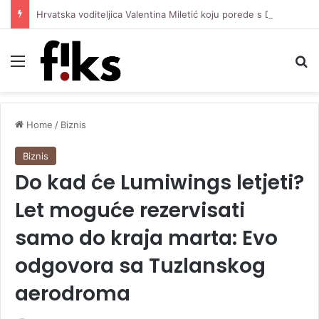
Hrvatska voditeljica Valentina Miletić koju porede s Dilettom Leotom oduševila pozirajući u bikiniju
Menu
Se
Home
/
Biznis
Biznis
Do kad će Lumiwings letjeti?
Let moguće rezervisati
samo do kraja marta: Evo
odgovora sa Tuzlanskog
aerodroma