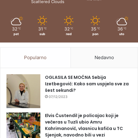
Scattered Clouds
32
31
32
35
36
℃
℃
℃
℃
℃
pet
sub
ned
pon
uto
Popularno
Nedavno
OGLASILA SE MOĆNA Sebija
Izetbegović: Kako sam uspjela sve za
šest sekundi?
07/12/2023
Elvis Ćustendil je policajac koji je
večeras u Tuzli ubio Amru
Kahrimanović, vlasnicu kafića u TC
Sjenjak, navodno bili u vezi