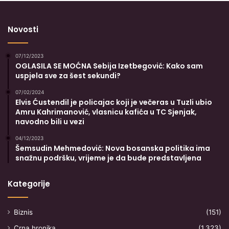
Novosti
07/12/2023
OGLASILA SE MOĆNA Sebija Izetbegović: Kako sam
uspjela sve za šest sekundi?
07/02/2024
Elvis Ćustendil je policajac koji je večeras u Tuzli ubio
Amru Kahrimanović, vlasnicu kafića u TC Sjenjak,
navodno bili u vezi
04/12/2023
Šemsudin Mehmedović: Nova bosanska politika ima
snažnu podršku, vrijeme je da bude predstavljena
Kategorije
Biznis
(151)
Crna hronika
(1.323)