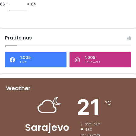
86 −
= 84
Pratite nas
1.005
1.005
Like
Followers
Weather
21
℃
Sarajevo
32º - 20º
43%
1.16 km/h