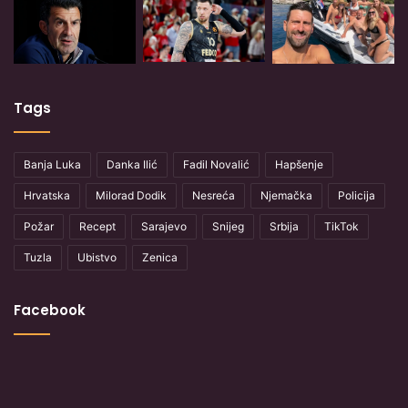
Tags
Banja Luka
Danka Ilić
Fadil Novalić
Hapšenje
Hrvatska
Milorad Dodik
Nesreća
Njemačka
Policija
Požar
Recept
Sarajevo
Snijeg
Srbija
TikTok
Tuzla
Ubistvo
Zenica
Facebook