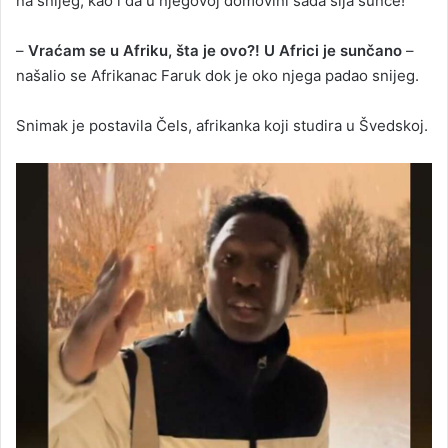
na snijeg, kao i da u njegovoj domovini sada sija sunce!
–
Vraćam se u Afriku, šta je ovo?! U Africi je sunčano
–
našalio se Afrikanac Faruk dok je oko njega padao snijeg.
Snimak je postavila Čels, afrikanka koji studira u Švedskoj.