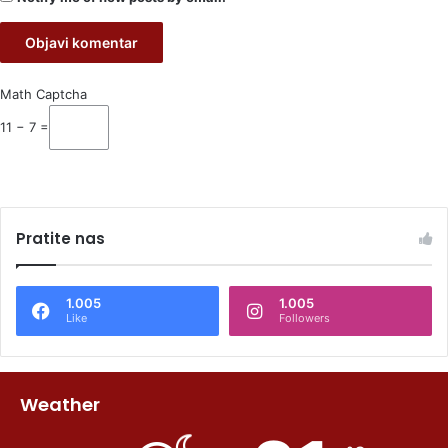
Math Captcha
11 − 7 =
Pratite nas
1.005
1.005
Like
Followers
Weather