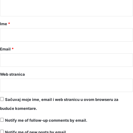
t
a
r
Ime
*
*
Email
*
Web stranica
Sačuvaj moje ime, email i web stranicu u ovom browseru za
buduće komentare.
Notify me of follow-up comments by email.
Notify me of new posts by email.