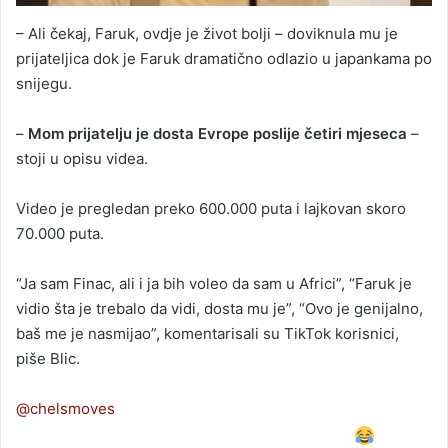
– Ali čekaj, Faruk, ovdje je život bolji – doviknula mu je
prijateljica dok je Faruk dramatično odlazio u japankama po
snijegu.
–
Mom prijatelju je dosta Evrope poslije četiri mjeseca
–
stoji u opisu videa.
Video je pregledan preko 600.000 puta i lajkovan skoro
70.000 puta.
“Ja sam Finac, ali i ja bih voleo da sam u Africi”, “Faruk je
vidio šta je trebalo da vidi, dosta mu je”, “Ovo je genijalno,
baš me je nasmijao”, komentarisali su TikTok korisnici,
piše Blic.
@chelsmoves
Farouk said hejdå! He’s done with this