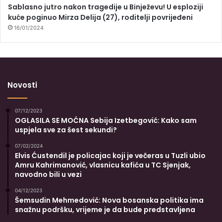
Sablasno jutro nakon tragedije u Binježevu! U esploziji
kuće poginuo Mirza Delija (27), roditelji povrijeđeni
16/01/2024
Novosti
07/12/2023
OGLASILA SE MOĆNA Sebija Izetbegović: Kako sam
uspjela sve za šest sekundi?
07/02/2024
Elvis Ćustendil je policajac koji je večeras u Tuzli ubio
Amru Kahrimanović, vlasnicu kafića u TC Sjenjak,
navodno bili u vezi
04/12/2023
Šemsudin Mehmedović: Nova bosanska politika ima
snažnu podršku, vrijeme je da bude predstavljena