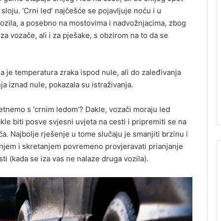
loju. ‘Crni led’ najčešće se pojavljuje noću i u
vozila, a posebno na mostovima i nadvožnjacima, zbog
za vozače, ali i za pješake, s obzirom na to da se
da je temperatura zraka ispod nule, ali do zaleđivanja
ja iznad nule, pokazala su istraživanja.
retnemo s ‘crnim ledom’? Dakle, vozači moraju led
akle biti posve svjesni uvjeta na cesti i pripremiti se na
a. Najbolje rješenje u tome slučaju je smanjiti brzinu i
enjem i skretanjem povremeno provjeravati prianjanje
i (kada se iza vas ne nalaze druga vozila).