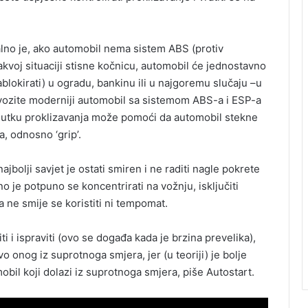
ijalno je, ako automobil nema sistem ABS (protiv
takvoj situaciji stisne kočnicu, automobil će jednostavno
ablokirati) u ogradu, bankinu ili u najgoremu slučaju –u
vozite moderniji automobil sa sistemom ABS-a i ESP-a
trenutku proklizavanja može pomoći da automobil stekne
, odnosno ‘grip’.
najbolji savjet je ostati smiren i ne raditi nagle pokrete
 je potpuno se koncentrirati na vožnju, isključiti
a ne smije se koristiti ni tempomat.
ti i ispraviti (ovo se događa kada je brzina prevelika),
o onog iz suprotnoga smjera, jer (u teoriji) je bolje
mobil koji dolazi iz suprotnoga smjera, piše Autostart.