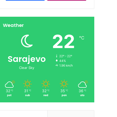
Weather
22
℃
Sarajevo
22º - 22º
44%
1.96 km/h
Clear Sky
32
31
32
35
36
℃
℃
℃
℃
℃
pet
sub
ned
pon
uto