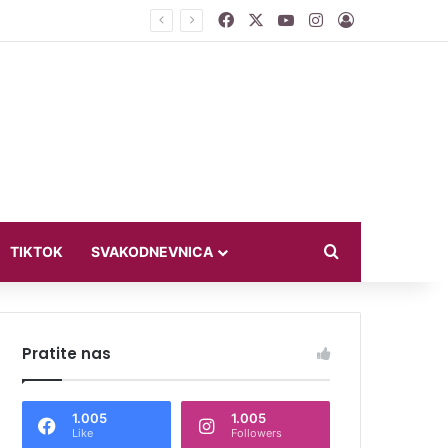
Facebook
X
YouTube
Instagram
Log In
 protiv Pafosa
Search for
TIKTOK
SVAKODNEVNICA
Pratite nas
1.005
1.005
Like
Followers