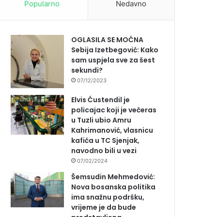
Popularno
Nedavno
OGLASILA SE MOĆNA
Sebija Izetbegović: Kako
sam uspjela sve za šest
sekundi?
07/12/2023
Elvis Ćustendil je
policajac koji je večeras
u Tuzli ubio Amru
Kahrimanović, vlasnicu
kafića u TC Sjenjak,
navodno bili u vezi
07/02/2024
Šemsudin Mehmedović:
Nova bosanska politika
ima snažnu podršku,
vrijeme je da bude