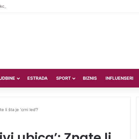
ković junak Salzburga, pogledajte kako je postigao prvijenac za pobjedu
UDBINE
ESTRADA
SPORT
BIZNIS
INFLUENSERI
e li šta je ‘crni led’?
vi ubica’: Znate li