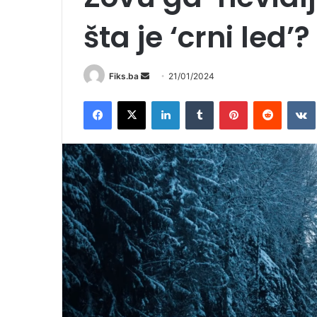
šta je ‘crni led’?
Send
Fiks.ba
21/01/2024
an
Facebook
X
LinkedIn
Tumblr
Pinterest
Reddit
email