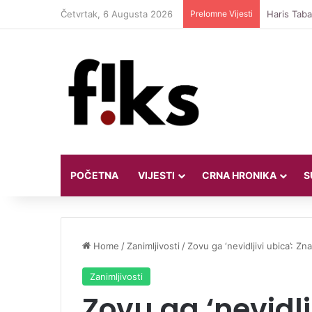
Četvrtak, 6 Augusta 2026
Prelomne Vijesti
Haris Taba
POČETNA
VIJESTI
CRNA HRONIKA
S
Home
/
Zanimljivosti
/
Zovu ga ‘nevidljivi ubica’: Znat
Zanimljivosti
Zovu ga ‘nevidlji