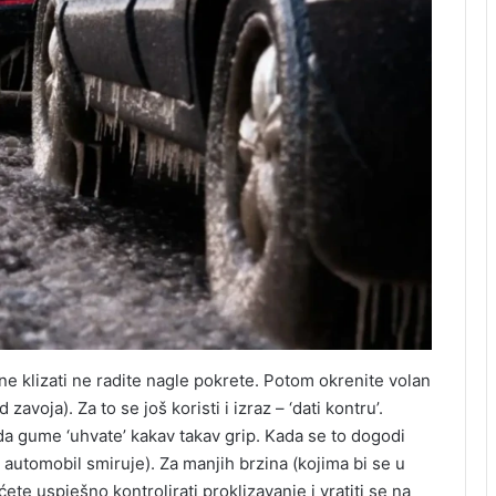
čne klizati ne radite nagle pokrete. Potom okrenite volan
avoja). Za to se još koristi i izraz – ‘dati kontru’.
da gume ‘uhvate’ kakav takav grip. Kada se to dogodi
 automobil smiruje). Za manjih brzina (kojima bi se u
ete uspješno kontrolirati proklizavanje i vratiti se na