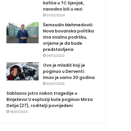
kafića u TC Sjenjak,
navodno bili u vezi
07/02/2024
Šemsudin Mehmedović:
Nova bosanska politika
ima snažnu podršku,
vrijeme je da bude
predstavljena
04/12/2023
Ovo je mladić koji je
poginuo u Derventi:
Imao je samo 20 godina
03/01/2026
Sablasno jutro nakon tragedije u
Binježevu! U esploziji kuće poginuo Mirza
Delija (27), roditelji povrijeđeni
16/01/2024