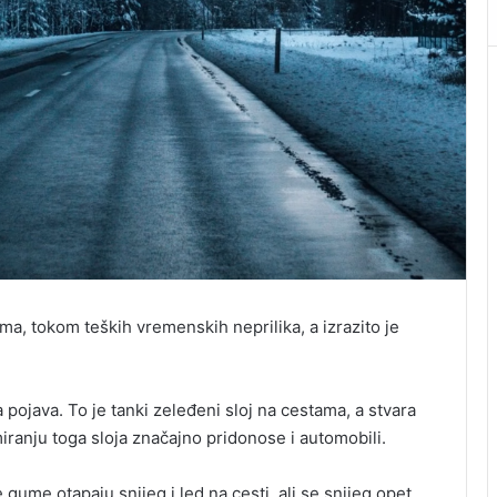
ma, tokom teških vremenskih neprilika, a izrazito je
va pojava. To je tanki zeleđeni sloj na cestama, a stvara
miranju toga sloja značajno pridonose i automobili.
gume otapaju snijeg i led na cesti, ali se snijeg opet