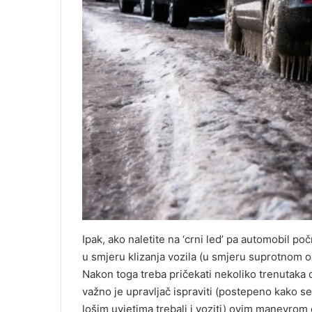
Ipak, ako naletite na ‘crni led’ pa automobil po
u smjeru klizanja vozila (u smjeru suprotnom od z
Nakon toga treba pričekati nekoliko trenutaka 
važno je upravljač ispraviti (postepeno kako se
lošim uvjetima trebali i voziti) ovim manevrom ć