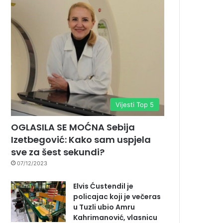
Vijesti Top 5
OGLASILA SE MOĆNA Sebija
Izetbegović: Kako sam uspjela
sve za šest sekundi?
07/12/2023
Elvis Ćustendil je
policajac koji je večeras
u Tuzli ubio Amru
Kahrimanović, vlasnicu