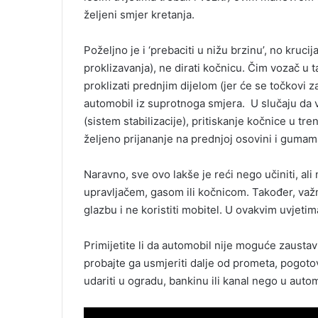
željeni smjer kretanja.
Poželjno je i ‘prebaciti u nižu brzinu’, no kruc
proklizavanja), ne dirati kočnicu. Čim vozač u 
proklizati prednjim dijelom (jer će se točkovi z
automobil iz suprotnoga smjera. U slučaju da 
(sistem stabilizacije), pritiskanje kočnice u 
željeno prijananje na prednjoj osovini i gumama
Naravno, sve ovo lakše je reći nego učiniti, ali 
upravljačem, gasom ili kočnicom. Također, važno
glazbu i ne koristiti mobitel. U ovakvim uvjetim
Primijetite li da automobil nije moguće zaustavi
probajte ga usmjeriti dalje od prometa, pogotov
udariti u ogradu, bankinu ili kanal nego u auto