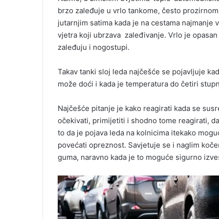
brzo zaleđuje u vrlo tankome, često prozirnom s
jutarnjim satima kada je na cestama najmanje 
vjetra koji ubrzava zaleđivanje. Vrlo je opasan 
zaleđuju i nogostupi.
Takav tanki sloj leda najčešće se pojavljuje ka
može doći i kada je temperatura do četiri stupn
Najčešće pitanje je kako reagirati kada se sus
očekivati, primijetiti i shodno tome reagirati, d
to da je pojava leda na kolnicima itekako moguć
povećati opreznost. Savjetuje se i naglim koč
guma, naravno kada je to moguće sigurno izvest