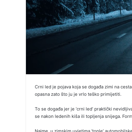
Crni led je pojava koja se događa zimi na cesta
opasna zato što ju je vrlo teško primijetiti.
To se događa jer je ‘crni led’ praktički nevidlji
se nakon ledenih kiša ili topljenja snijega. For
Naime, u zimskim uvjetima ‘tople’ automobilske 