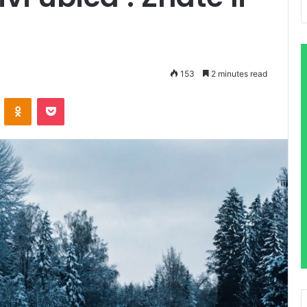
153
2 minutes read
VKontakte
Odnoklassniki
Pocket