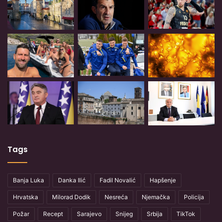
Tags
Banja Luka
Danka Ilić
Fadil Novalić
Hapšenje
Hrvatska
Milorad Dodik
Nesreća
Njemačka
Policija
Požar
Recept
Sarajevo
Snijeg
Srbija
TikTok