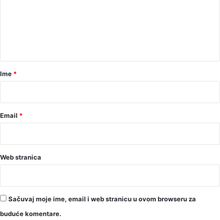
e
n
t
a
r
Ime
*
*
Email
*
Web stranica
Sačuvaj moje ime, email i web stranicu u ovom browseru za
buduće komentare.