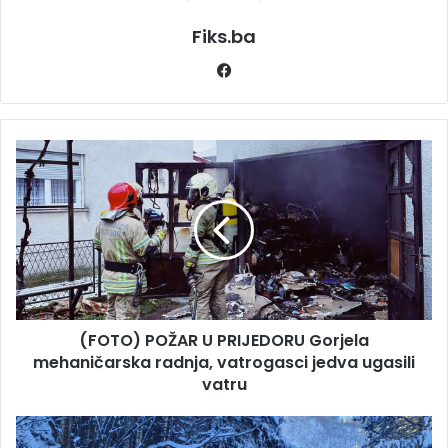
Fiks.ba
Facebook
(FOTO)
POŽAR
U
PRIJEDORU
Gorjela
mehaničarska
radnja,
vatrogasci
jedva
(FOTO) POŽAR U PRIJEDORU Gorjela
ugasili
vatru
mehaničarska radnja, vatrogasci jedva ugasili
vatru
Zagužvalo
na