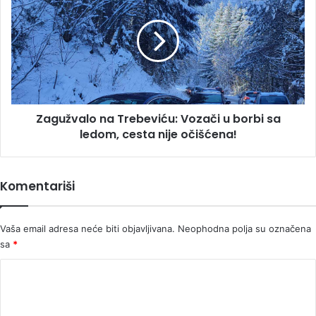
Trebeviću:
Vozači
u
borbi
sa
ledom,
cesta
Zagužvalo na Trebeviću: Vozači u borbi sa
nije
očišćena!
ledom, cesta nije očišćena!
Komentariši
Vaša email adresa neće biti objavljivana.
Neophodna polja su označena
sa
*
K
o
m