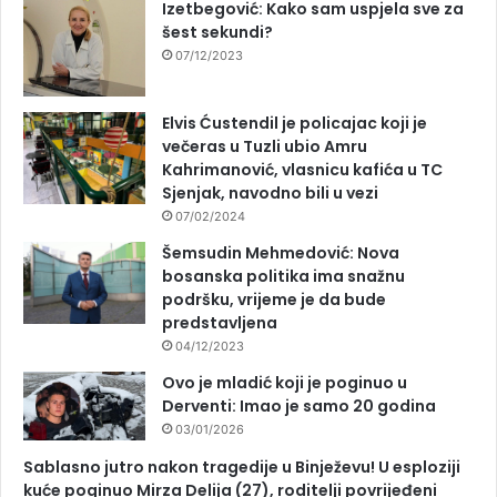
Izetbegović: Kako sam uspjela sve za
šest sekundi?
07/12/2023
Elvis Ćustendil je policajac koji je
večeras u Tuzli ubio Amru
Kahrimanović, vlasnicu kafića u TC
Sjenjak, navodno bili u vezi
07/02/2024
Šemsudin Mehmedović: Nova
bosanska politika ima snažnu
podršku, vrijeme je da bude
predstavljena
04/12/2023
Ovo je mladić koji je poginuo u
Derventi: Imao je samo 20 godina
03/01/2026
Sablasno jutro nakon tragedije u Binježevu! U esploziji
kuće poginuo Mirza Delija (27), roditelji povrijeđeni