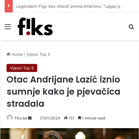
Legendarni Figo bez milosti prema Infantinu: “Lagao je i ukaljao funkciju, sada mora otići”
Menu
Se
Home
/
Vijesti Top 5
Vijesti Top 5
Otac Andrijane Lazić iznio
sumnje kako je pjevačica
stradala
Send
Fiks.ba
21/01/2024
151
1 minute read
an
email