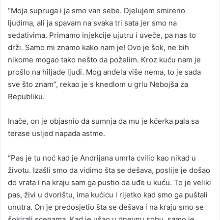
“Moja supruga i ja smo van sebe. Djelujem smireno
ljudima, ali ja spavam na svaka tri sata jer smo na
sedativima. Primamo injekcije ujutru i uveče, pa nas to
drži. Samo mi znamo kako nam je! Ovo je šok, ne bih
nikome mogao tako nešto da poželim. Kroz kuću nam je
prošlo na hiljade ljudi. Mog anđela više nema, to je sada
sve što znam”, rekao je s knedlom u grlu Nebojša za
Republiku.
Inače, on je objasnio da sumnja da mu je kćerka pala sa
terase usljed napada astme.
“Pas je tu noć kad je Andrijana umrla cvilio kao nikad u
životu. Izašli smo da vidimo šta se dešava, poslije je došao
do vrata i na kraju sam ga pustio da uđe u kuću. To je veliki
pas, živi u dvorištu, ima kućicu i rijetko kad smo ga puštali
unutra. On je predosjetio šta se dešava i na kraju smo se
šokirali scenama. Kad je ušao u dnevnu sobu, samo je