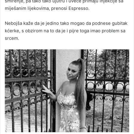
smirenje, pa tako tako ujutru i uveče primaju injekcije sa
miješanim lijekovima, prenosi Espresso.
Nebojša kaže da je jedino tako mogao da podnese gubitak
kćerke, s obzirom na to da je i pijre toga imao problem sa
srcem.