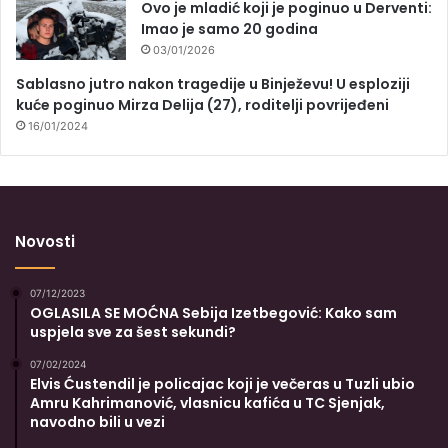
Ovo je mladić koji je poginuo u Derventi:
Imao je samo 20 godina
03/01/2026
Sablasno jutro nakon tragedije u Binježevu! U esploziji
kuće poginuo Mirza Delija (27), roditelji povrijeđeni
16/01/2024
Novosti
07/12/2023
OGLASILA SE MOĆNA Sebija Izetbegović: Kako sam
uspjela sve za šest sekundi?
07/02/2024
Elvis Ćustendil je policajac koji je večeras u Tuzli ubio
Amru Kahrimanović, vlasnicu kafića u TC Sjenjak,
navodno bili u vezi