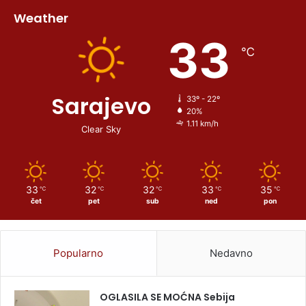
Weather
33
℃
Sarajevo
33º - 22º
20%
1.11 km/h
Clear Sky
33
32
32
33
35
℃
℃
℃
℃
℃
čet
pet
sub
ned
pon
Popularno
Nedavno
OGLASILA SE MOĆNA Sebija