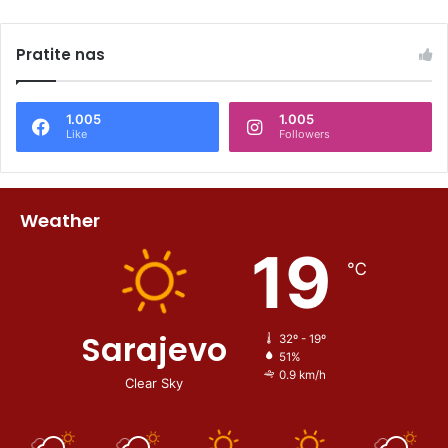
Pratite nas
1.005
1.005
Like
Followers
Weather
19
℃
Sarajevo
32º - 19º
51%
0.9 km/h
Clear Sky