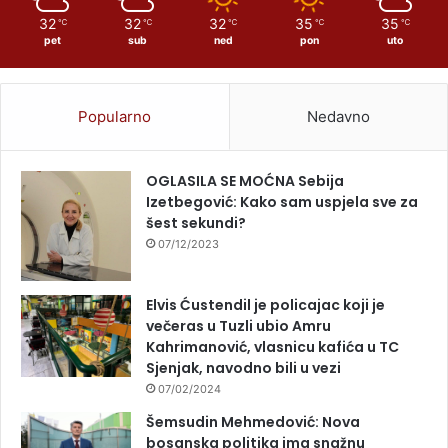
32
32
32
35
35
℃
℃
℃
℃
℃
pet
sub
ned
pon
uto
Popularno
Nedavno
OGLASILA SE MOĆNA Sebija
Izetbegović: Kako sam uspjela sve za
šest sekundi?
07/12/2023
Elvis Ćustendil je policajac koji je
večeras u Tuzli ubio Amru
Kahrimanović, vlasnicu kafića u TC
Sjenjak, navodno bili u vezi
07/02/2024
Šemsudin Mehmedović: Nova
bosanska politika ima snažnu