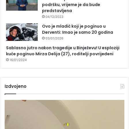
podršku, vrijeme je da bude
predstavljena
04/12/2023
Ovo je mladić koji je poginuo u
Derventi: Imao je samo 20 godina
03/01/2026
Sablasno jutro nakon tragedije u Binježevu! U esploziji
kuće poginuo Mirza Delija (27), roditelji povrijeđeni
16/01/2024
Izdvojeno