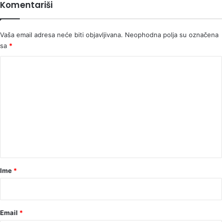
Komentariši
i
sebe"
Vaša email adresa neće biti objavljivana.
Neophodna polja su označena
sa
*
K
o
m
e
n
t
a
r
Ime
*
*
Email
*