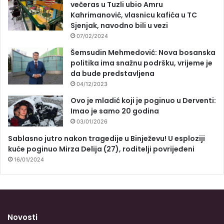
večeras u Tuzli ubio Amru
Kahrimanović, vlasnicu kafića u TC
Sjenjak, navodno bili u vezi
07/02/2024
Šemsudin Mehmedović: Nova bosanska
politika ima snažnu podršku, vrijeme je
da bude predstavljena
04/12/2023
Ovo je mladić koji je poginuo u Derventi:
Imao je samo 20 godina
03/01/2026
Sablasno jutro nakon tragedije u Binježevu! U esploziji
kuće poginuo Mirza Delija (27), roditelji povrijeđeni
16/01/2024
Novosti