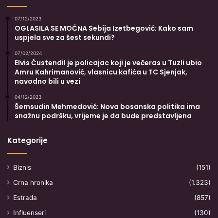
07/12/2023
OGLASILA SE MOĆNA Sebija Izetbegović: Kako sam
uspjela sve za šest sekundi?
07/02/2024
Elvis Ćustendil je policajac koji je večeras u Tuzli ubio
Amru Kahrimanović, vlasnicu kafića u TC Sjenjak,
navodno bili u vezi
04/12/2023
Šemsudin Mehmedović: Nova bosanska politika ima
snažnu podršku, vrijeme je da bude predstavljena
Kategorije
Biznis
(151)
Crna hronika
(1.323)
Estrada
(857)
Influenseri
(130)