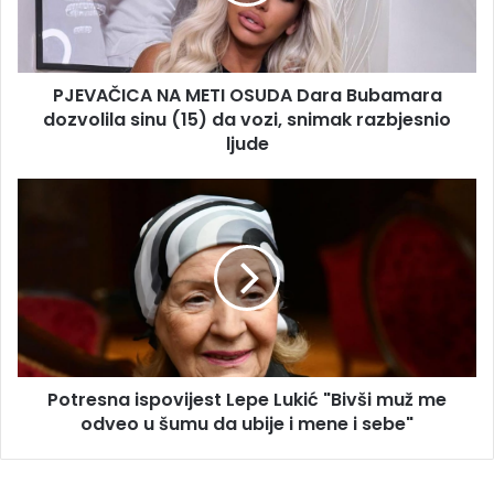
dozvolila
sinu
(15)
PJEVAČICA NA METI OSUDA Dara Bubamara
da
vozi,
dozvolila sinu (15) da vozi, snimak razbjesnio
snimak
ljude
razbjesnio
ljude
Potresna
ispovijest
Lepe
Lukić
"Bivši
muž
me
odveo
u
Potresna ispovijest Lepe Lukić "Bivši muž me
šumu
da
odveo u šumu da ubije i mene i sebe"
ubije
i
mene