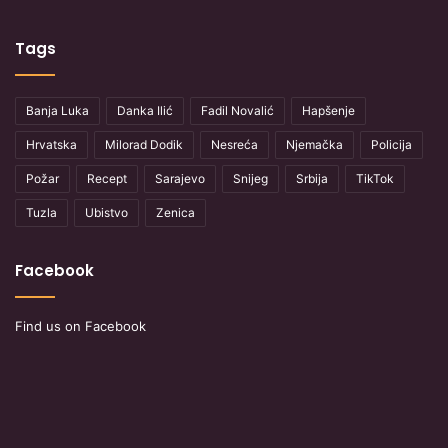
Tags
Banja Luka
Danka Ilić
Fadil Novalić
Hapšenje
Hrvatska
Milorad Dodik
Nesreća
Njemačka
Policija
Požar
Recept
Sarajevo
Snijeg
Srbija
TikTok
Tuzla
Ubistvo
Zenica
Facebook
Find us on Facebook