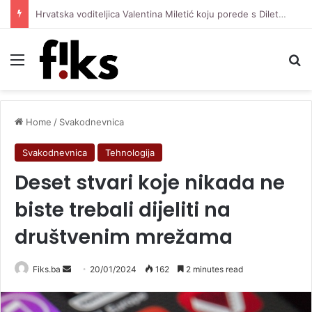
Hrvatska voditeljica Valentina Miletić koju porede s Dilettom Leotom oduševila pozirajući u bikiniju
Menu
Se
Home
/
Svakodnevnica
Svakodnevnica
Tehnologija
Deset stvari koje nikada ne
biste trebali dijeliti na
društvenim mrežama
Send
Fiks.ba
20/01/2024
162
2 minutes read
an
email