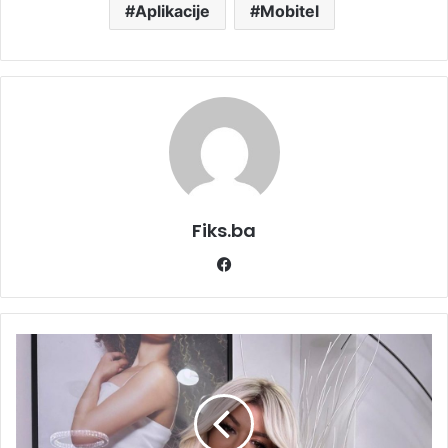
Aplikacije
Mobitel
Fiks.ba
Facebook
PJEVAČICA
NA
METI
OSUDA
Dara
Bubamara